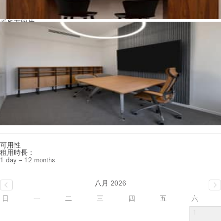
看所有照片
可用性
租用時長：
1 day – 12 months
八月 2026
日
一
二
三
四
五
六
1