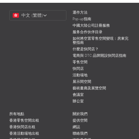
Choose
運作方法
中文 (繁體)
a
Pop-up指南
Language
中國大陸公司註冊服務
服务合作伙伴目录
如何將空置零售空間變現：房東完
整指南
什麼是快閃店？
電商與 DTC 品牌開設快閃店指南
零售空間
快閃店
活動場地
展示間空間
藝術畫廊及展覽空間
會議室
辦公室
所有地點
關於我們
香港零售空間出租
提供空間
香港快閃店出租
網誌
香港活動場地出租
聯絡我們