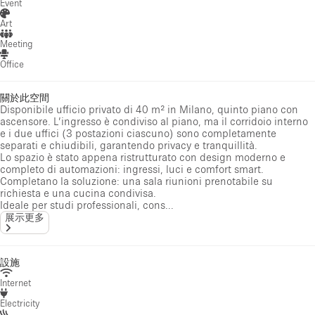
Event
Art
Meeting
Office
關於此空間
Disponibile ufficio privato di 40 m² in Milano, quinto piano con
ascensore. L’ingresso è condiviso al piano, ma il corridoio interno
e i due uffici (3 postazioni ciascuno) sono completamente
separati e chiudibili, garantendo privacy e tranquillità.
Lo spazio è stato appena ristrutturato con design moderno e
completo di automazioni: ingressi, luci e comfort smart.
Completano la soluzione: una sala riunioni prenotabile su
richiesta e una cucina condivisa.
Ideale per studi professionali, cons...
展示更多
設施
Internet
Electricity