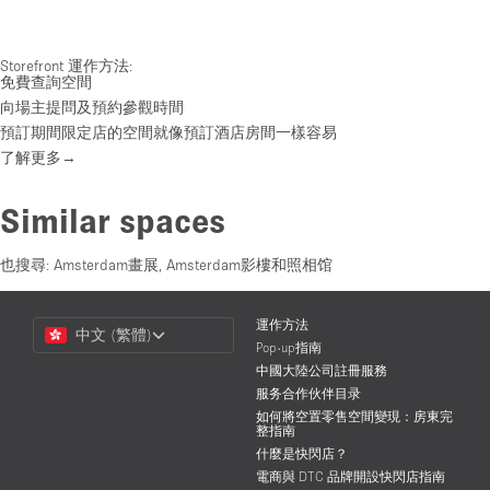
Storefront 運作方法:
免費查詢空間
向場主提問及預約參觀時間
預訂期間限定店的空間就像預訂酒店房間一樣容易
了解更多→
Similar spaces
也搜尋:
Amsterdam畫展
,
Amsterdam影樓和照相馆
Choose
運作方法
中文 (繁體)
a
Pop-up指南
Language
中國大陸公司註冊服務
服务合作伙伴目录
如何將空置零售空間變現：房東完
整指南
什麼是快閃店？
電商與 DTC 品牌開設快閃店指南