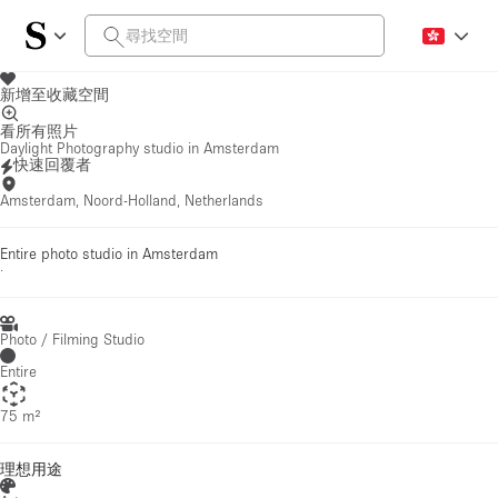
新增至收藏空間
看所有照片
Daylight Photography studio in Amsterdam
快速回覆者
Amsterdam, Noord-Holland, Netherlands
Entire photo studio in Amsterdam
·
Photo / Filming Studio
Entire
75 m²
理想用途