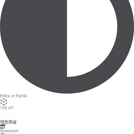
Entire or Partial
100 m²
理想用途
Showroom