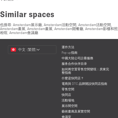
Similar spaces
也搜尋:
Amsterdam展示廳
,
Amsterdam活動空間
,
Amsterdam活動空間
,
Amsterdam畫展
,
Amsterdam畫展
,
Amsterdam開餐廳
,
Amsterdam影樓和照
相馆
,
Amsterdam會議廳
Choose
運作方法
中文 (繁體)
a
Pop-up指南
Language
中國大陸公司註冊服務
服务合作伙伴目录
如何將空置零售空間變現：房東完
整指南
什麼是快閃店？
電商與 DTC 品牌開設快閃店指南
零售空間
快閃店
活動場地
展示間空間
藝術畫廊及展覽空間
會議室