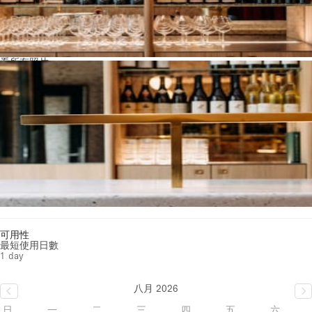
看所有照片
可用性
最短使用日數
1 day
八月 2026
日
一
二
三
四
五
六