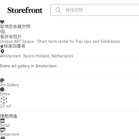
新增至收藏空間
看所有照片
Unique ART Space - Short term rental for Pop Ups and Exhibitions
快速回覆者
Amsterdam, Noord-Holland, Netherlands
Entire art gallery in Amsterdam
·
Art Gallery
Entire
20 m²
理想用途
Retail
Showroom