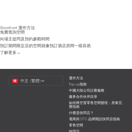
Storefront 運作方法:
免費查詢空間
向場主提問及預約參觀時間
預訂期間限定店的空間就像預訂酒店房間一樣容易
了解更多→
Choose
運作方法
中文 (繁體)
a
Pop-up指南
Language
中國大陸公司註冊服務
服务合作伙伴目录
如何將空置零售空間變現：房東完
整指南
什麼是快閃店？
電商與 DTC 品牌開設快閃店指南
零售空間
快閃店