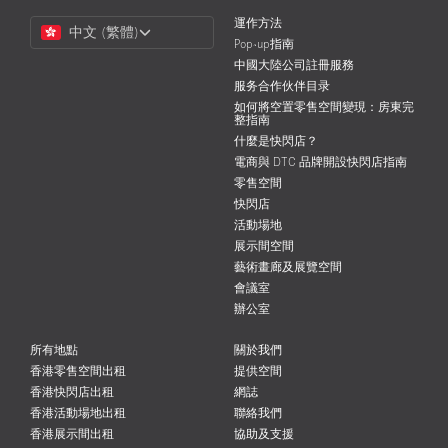
Choose
運作方法
中文 (繁體)
a
Pop-up指南
Language
中國大陸公司註冊服務
服务合作伙伴目录
如何將空置零售空間變現：房東完
整指南
什麼是快閃店？
電商與 DTC 品牌開設快閃店指南
零售空間
快閃店
活動場地
展示間空間
藝術畫廊及展覽空間
會議室
辦公室
所有地點
關於我們
香港零售空間出租
提供空間
香港快閃店出租
網誌
香港活動場地出租
聯絡我們
香港展示間出租
協助及支援