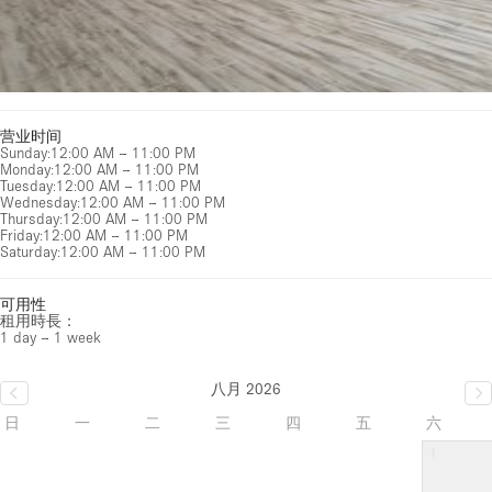
营业时间
Sunday
:
12:00 AM – 11:00 PM
Monday
:
12:00 AM – 11:00 PM
Tuesday
:
12:00 AM – 11:00 PM
Wednesday
:
12:00 AM – 11:00 PM
Thursday
:
12:00 AM – 11:00 PM
Friday
:
12:00 AM – 11:00 PM
Saturday
:
12:00 AM – 11:00 PM
可用性
租用時長：
1 day – 1 week
八月 2026
日
一
二
三
四
五
六
1