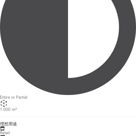
Entire or Partial
1.000 m²
理想用途
Retail