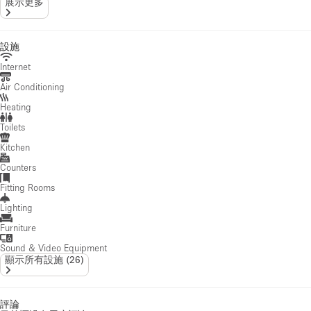
展示更多
設施
Internet
Air Conditioning
Heating
Toilets
Kitchen
Counters
Fitting Rooms
Lighting
Furniture
Sound & Video Equipment
顯示所有設施
(
26
)
評論