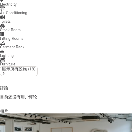
Electricity
Air Conditioning
Toilets
Stock Room
Fitting Rooms
Garment Rack
Lighting
Furniture
顯示所有設施
(
19
)
評論
目前还没有用户评论
相片