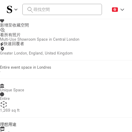
新增至收藏空間
看所有照片
Multi-Use Showroom Space in Central London
快速回覆者
Greater London, England, United Kingdom
Entire event space in Londres
·
Unique Space
Entire
1,269 sq ft
理想用途