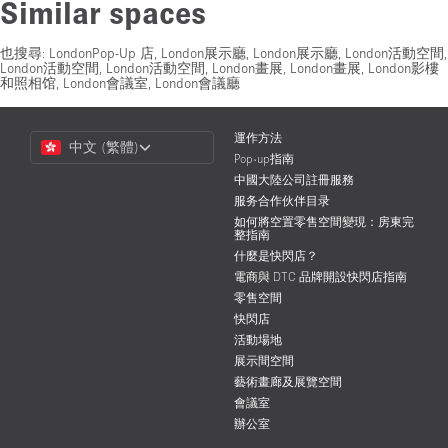
Similar spaces
也搜尋:
LondonPop-Up 店
,
London展示廳
,
London展示廳
,
London活動空間
,
London活動空間
,
London活動空間
,
London畫展
,
London畫展
,
London影樓
和照相馆
,
London會議室
,
London會議廳
Choose
運作方法
中文 (繁體)
a
Pop-up指南
Language
中國大陸公司註冊服務
服务合作伙伴目录
如何將空置零售空間變現：房東完
整指南
什麼是快閃店？
電商與 DTC 品牌開設快閃店指南
零售空間
快閃店
活動場地
展示間空間
藝術畫廊及展覽空間
會議室
辦公室