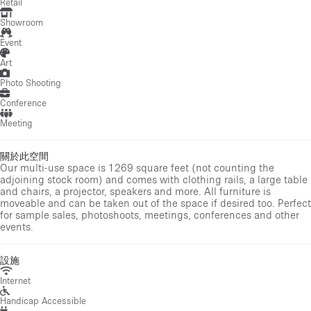
Retail
Showroom
Event
Art
Photo Shooting
Conference
Meeting
關於此空間
Our multi-use space is 1269 square feet (not counting the
adjoining stock room) and comes with clothing rails, a large table
and chairs, a projector, speakers and more. All furniture is
moveable and can be taken out of the space if desired too. Perfect
for sample sales, photoshoots, meetings, conferences and other
events.
設施
Internet
Handicap Accessible