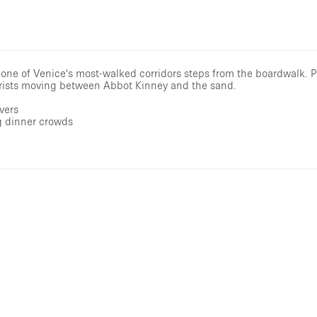
, one of Venice's most-walked corridors steps from the boardwalk. 
ourists moving between Abbot Kinney and the sand.
vers
g dinner crowds