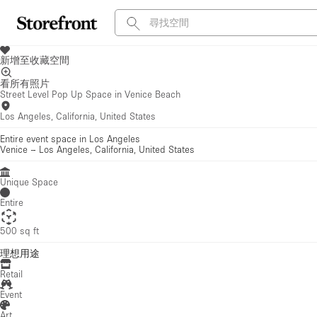
新增至收藏空間
看所有照片
Street Level Pop Up Space in Venice Beach
Los Angeles, California, United States
Entire event space in Los Angeles
Venice
–
Los Angeles, California, United States
Unique Space
Entire
500 sq ft
理想用途
Retail
Event
Art