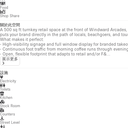
Food
Shop Share
關於此空間
A 500 sq ft turnkey retail space at the front of Windward Arcades
puts your brand directly in the path of locals, beachgoers, and t
What makes it perfect:
- High-visibility signage and full window display for branded takeo
- Continuous foot traffic from morning coffee runs through evenin
- Open, flexible footprint that adapts to retail and/or F&...
展示更多
設施
Electricity
Toilets
Kitchen
Stock Room
Counters
Street Level