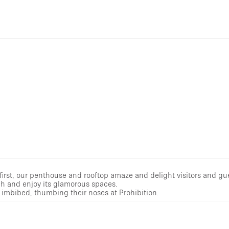
irst, our penthouse and rooftop amaze and delight visitors and gu
h and enjoy its glamorous spaces.
imbibed, thumbing their noses at Prohibition.