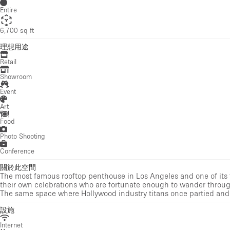
Entire
6,700 sq ft
理想用途
Retail
Showroom
Event
Art
Food
Photo Shooting
Conference
關於此空間
The most famous rooftop penthouse in Los Angeles and one of its f
their own celebrations who are fortunate enough to wander throug
The same space where Hollywood industry titans once partied and 
設施
Internet