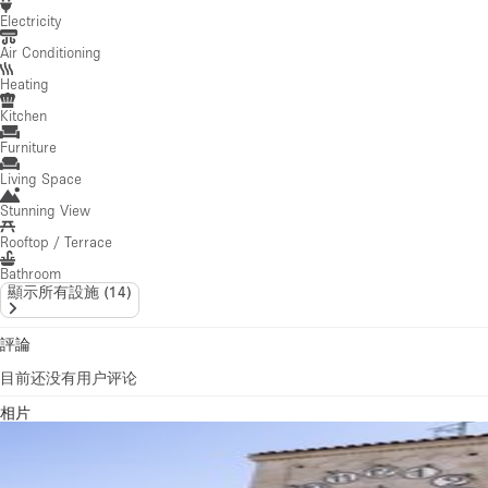
Electricity
Air Conditioning
Heating
Kitchen
Furniture
Living Space
Stunning View
Rooftop / Terrace
Bathroom
顯示所有設施
(
14
)
評論
目前还没有用户评论
相片