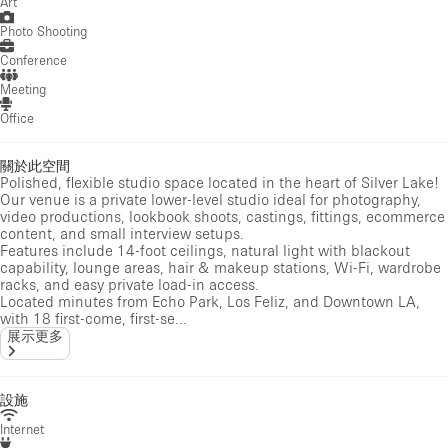
Art
Photo Shooting
Conference
Meeting
Office
關於此空間
Polished, flexible studio space located in the heart of Silver Lake!
Our venue is a private lower-level studio ideal for photography,
video productions, lookbook shoots, castings, fittings, ecommerce
content, and small interview setups.
Features include 14-foot ceilings, natural light with blackout
capability, lounge areas, hair & makeup stations, Wi-Fi, wardrobe
racks, and easy private load-in access.
Located minutes from Echo Park, Los Feliz, and Downtown LA,
with 18 first-come, first-se...
展示更多
設施
Internet