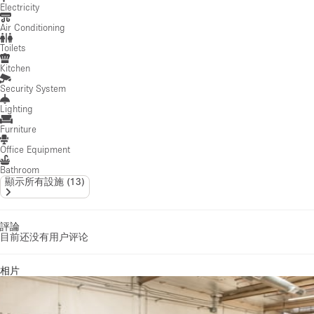
Electricity
Air Conditioning
Toilets
Kitchen
Security System
Lighting
Furniture
Office Equipment
Bathroom
顯示所有設施
(
13
)
評論
目前还没有用户评论
相片