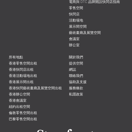
電商與 DTC 品牌開設快閃店指南
零售空間
快閃店
活動場地
展示間空間
藝術畫廊及展覽空間
會議室
辦公室
所有地點
關於我們
香港零售空間出租
提供空間
香港快閃店出租
網誌
香港活動場地出租
聯絡我們
香港展示間出租
協助及支援
香港快閃藝術畫廊及展覽空間出租
服務條款
香港辦公空間
私隱政策
香港會議室
紐約出租空間
倫敦零售空間出租
巴黎零售空間出租