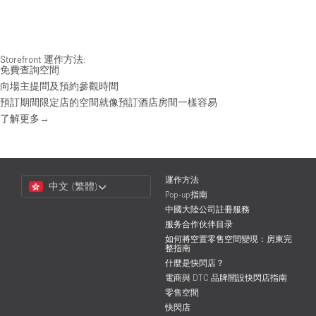
Storefront 運作方法:
免費查詢空間
向場主提問及預約參觀時間
預訂期間限定店的空間就像預訂酒店房間一樣容易
了解更多→
Choose
運作方法
中文 (繁體)
a
Pop-up指南
Language
中國大陸公司註冊服務
服务合作伙伴目录
如何將空置零售空間變現：房東完
整指南
什麼是快閃店？
電商與 DTC 品牌開設快閃店指南
零售空間
快閃店