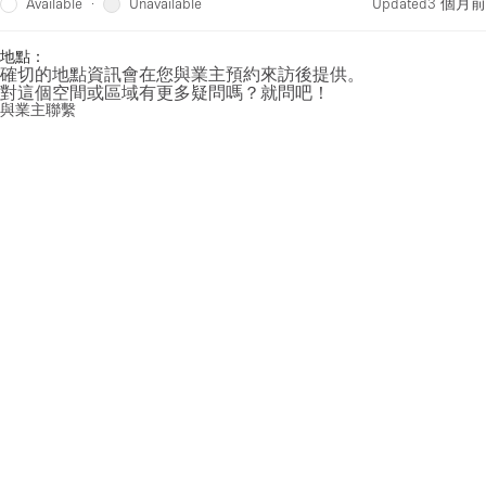
Available
Unavailable
·
Updated
3 個月前
地點：
確切的地點資訊會在您與業主預約來訪後提供。
對這個空間或區域有更多疑問嗎？就問吧！
與業主聯繫