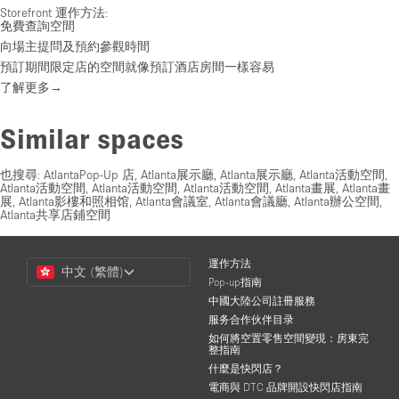
Storefront 運作方法:
免費查詢空間
向場主提問及預約參觀時間
預訂期間限定店的空間就像預訂酒店房間一樣容易
了解更多→
Similar spaces
也搜尋:
AtlantaPop-Up 店
,
Atlanta展示廳
,
Atlanta展示廳
,
Atlanta活動空間
,
Atlanta活動空間
,
Atlanta活動空間
,
Atlanta活動空間
,
Atlanta畫展
,
Atlanta畫
展
,
Atlanta影樓和照相馆
,
Atlanta會議室
,
Atlanta會議廳
,
Atlanta辦公空間
,
Atlanta共享店鋪空間
Choose
運作方法
中文 (繁體)
a
Pop-up指南
Language
中國大陸公司註冊服務
服务合作伙伴目录
如何將空置零售空間變現：房東完
整指南
什麼是快閃店？
電商與 DTC 品牌開設快閃店指南