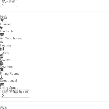
展示更多
設施
Internet
Electricity
Air Conditioning
Heating
Toilets
Kitchen
Counters
Fitting Rooms
Street Level
Living Space
顯示所有設施
(
19
)
評論