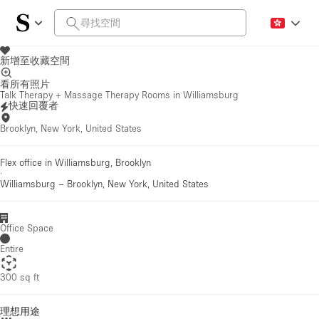
新增至收藏空間
看所有照片
Talk Therapy + Massage Therapy Rooms in Williamsburg
快速回覆者
Brooklyn, New York, United States
Flex office in Williamsburg, Brooklyn
·
Williamsburg
–
Brooklyn, New York, United States
Office Space
Entire
300 sq ft
理想用途