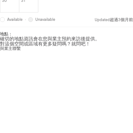
30
31
Available
Unavailable
·
Updated
超過3個月前
地點：
確切的地點資訊會在您與業主預約來訪後提供。
對這個空間或區域有更多疑問嗎？就問吧！
與業主聯繫