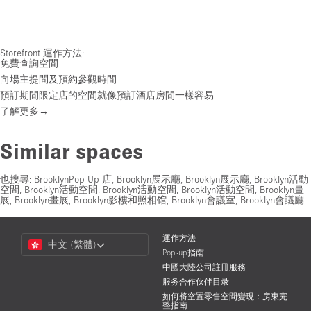
Storefront 運作方法:
免費查詢空間
向場主提問及預約參觀時間
預訂期間限定店的空間就像預訂酒店房間一樣容易
了解更多→
Similar spaces
也搜尋:
BrooklynPop-Up 店
,
Brooklyn展示廳
,
Brooklyn展示廳
,
Brooklyn活動
空間
,
Brooklyn活動空間
,
Brooklyn活動空間
,
Brooklyn活動空間
,
Brooklyn畫
展
,
Brooklyn畫展
,
Brooklyn影樓和照相馆
,
Brooklyn會議室
,
Brooklyn會議廳
Choose
運作方法
中文 (繁體)
a
Pop-up指南
Language
中國大陸公司註冊服務
服务合作伙伴目录
如何將空置零售空間變現：房東完
整指南