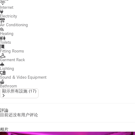
Internet
Electricity
Air Conditioning
Heating
Toilets
Fitting Rooms
Garment Rack
Lighting
Sound & Video Equipment
Bathroom
顯示所有設施
(
17
)
評論
目前还没有用户评论
相片