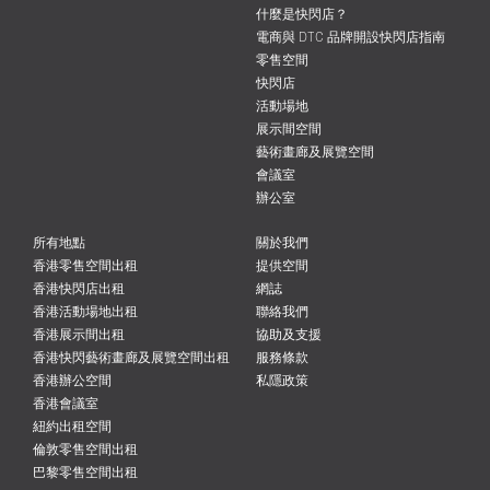
什麼是快閃店？
電商與 DTC 品牌開設快閃店指南
零售空間
快閃店
活動場地
展示間空間
藝術畫廊及展覽空間
會議室
辦公室
所有地點
關於我們
香港零售空間出租
提供空間
香港快閃店出租
網誌
香港活動場地出租
聯絡我們
香港展示間出租
協助及支援
香港快閃藝術畫廊及展覽空間出租
服務條款
香港辦公空間
私隱政策
香港會議室
紐約出租空間
倫敦零售空間出租
巴黎零售空間出租