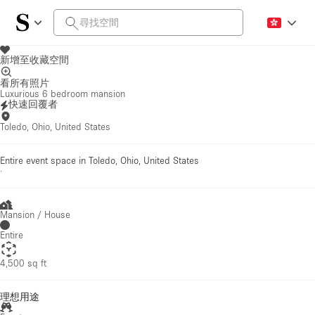
新增至收藏空間
看所有照片
Luxurious 6 bedroom mansion
快速回覆者
Toledo, Ohio, United States
Entire event space in Toledo, Ohio, United States
·
Mansion / House
Entire
4,500 sq ft
理想用途