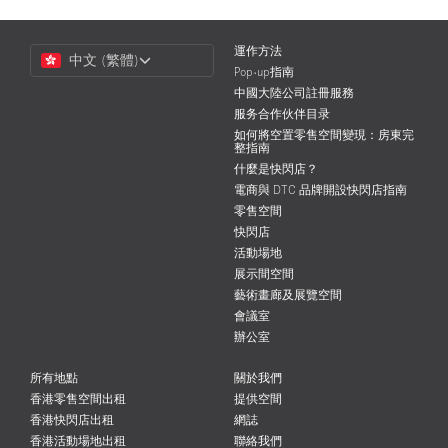
Choose
運作方法
中文 (繁體)
a
Pop-up指南
Language
中國大陸公司註冊服務
服务合作伙伴目录
如何將空置零售空間變現：房東完
整指南
什麼是快閃店？
電商與 DTC 品牌開設快閃店指南
零售空間
快閃店
活動場地
展示間空間
藝術畫廊及展覽空間
會議室
辦公室
所有地點
關於我們
香港零售空間出租
提供空間
香港快閃店出租
網誌
香港活動場地出租
聯絡我們