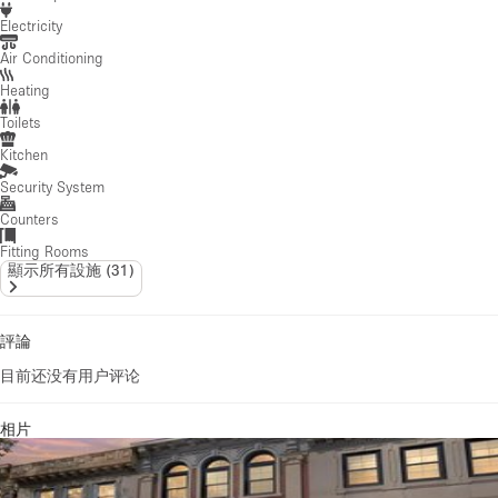
Electricity
Air Conditioning
Heating
Toilets
Kitchen
Security System
Counters
Fitting Rooms
顯示所有設施
(
31
)
評論
目前还没有用户评论
相片