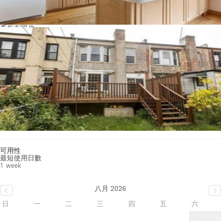
看所有照片
可用性
最短使用日數
1 week
八月 2026
日
一
二
三
四
五
六
1