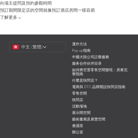
向場主提問及預約參觀時間
預訂期間限定店的空間就像預訂酒店房間一樣容易
了解更多→
Choose
運作方法
中文 (繁體)
a
Pop-up指南
Language
中國大陸公司註冊服務
服务合作伙伴目录
如何將空置零售空間變現：房東完
整指南
什麼是快閃店？
電商與 DTC 品牌開設快閃店指南
零售空間
快閃店
活動場地
展示間空間
藝術畫廊及展覽空間
會議室
辦公室