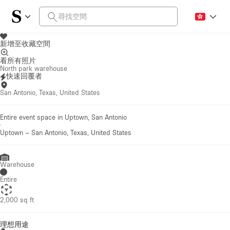
新增至收藏空間
看所有照片
North park warehouse
快速回覆者
San Antonio, Texas, United States
Entire event space in Uptown, San Antonio
·
Uptown
–
San Antonio, Texas, United States
Warehouse
Entire
2,000 sq ft
理想用途