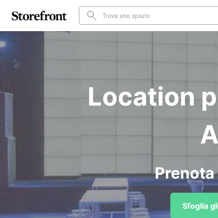
Location p
A
Prenota 
Sfoglia g