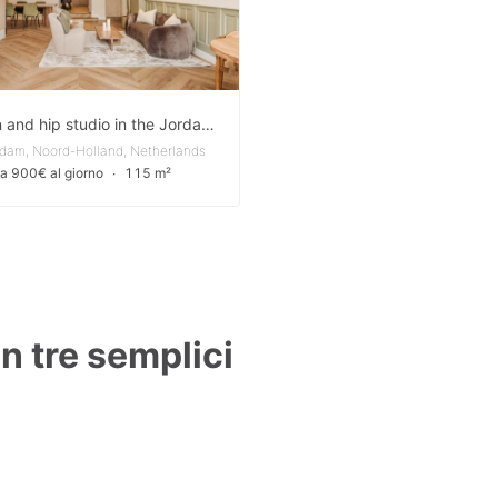
Modern and hip studio in the Jordaan
dam, Noord-Holland, Netherlands
a 900€ al giorno
∙
115 m²
in tre semplici