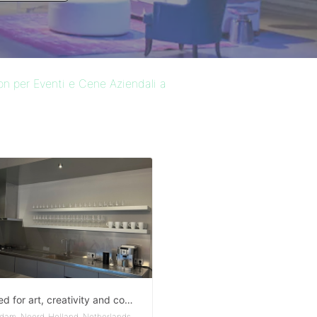
on per Eventi e Cene Aziendali a
Designed for art, creativity and connection, overlooking Amsterdam’s most iconic canal, the Prinsengracht.
dam, Noord-Holland, Netherlands