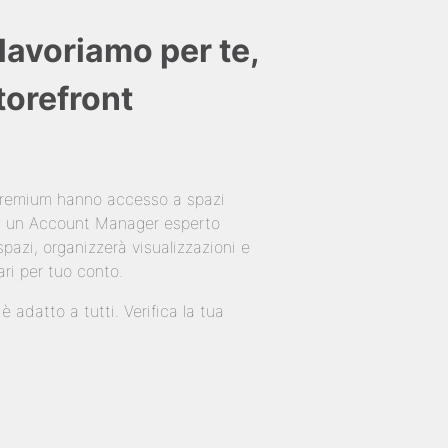
lavoriamo per te,
Storefront
 Premium hanno accesso a spazi
 di un Account Manager esperto
pazi, organizzerà visualizzazioni e
ari per tuo conto.
 adatto a tutti. Verifica la tua