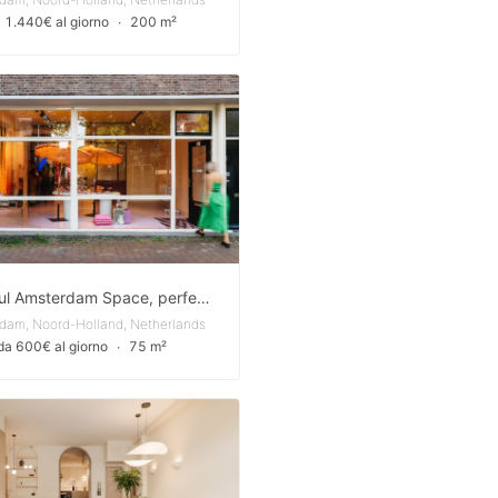
 1.440€ al giorno
∙
200 m²
Beautiful Amsterdam Space, perfect for brand activations, art gallery or pop-up store
dam, Noord-Holland, Netherlands
da 600€ al giorno
∙
75 m²