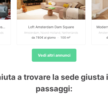
Amsterdam – A premium event destination in the heart of the city
Loft Amsterdam Dam Square
nds
Amsterdam, Noord-Holland, Netherlands
Amster
da 780€ al giorno
∙
100 m²
d
Vedi altri annunci
aiuta a trovare la sede giusta 
passaggi: