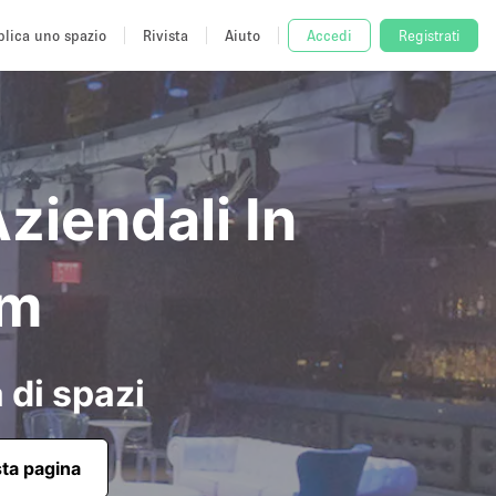
lica uno spazio
Rivista
Aiuto
Accedi
Registrati
ziendali In
am
 di spazi
sta pagina