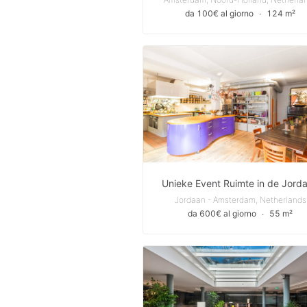
da 100€ al giorno
∙
124 m²
Unieke Event Ruimte in de Jord
Jordaan - Amsterdam, Netherlands
da 600€ al giorno
∙
55 m²