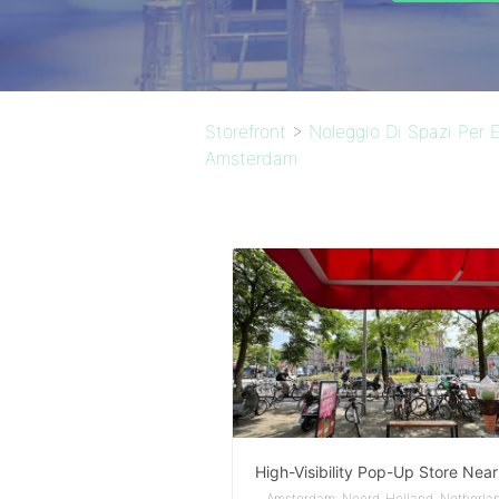
Storefront
>
Noleggio Di Spazi Per E
Amsterdam
Amsterdam, Noord-Holland, Netherla