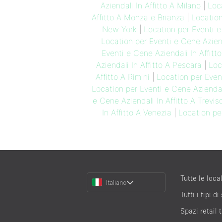
Aziendali In Affitto A Milano
|
Loc
Affitto A Monza e Brianza
|
Location
New York
|
Location per Eventi e
Location per Eventi e Cene Aziend
Eventi e Cene Aziendali In Affitt
Aziendali In Affitto A Pescara
|
Loc
Affitto A Rimini
|
Location per Even
Location per Eventi e Cene Aziendali
e Cene Aziendali In Affitto A Trevis
In Affitto A Venezia
|
Location per
Choose
Tutte le local
Italiano
a
Tutti i tipi di
Language
Spazi retail