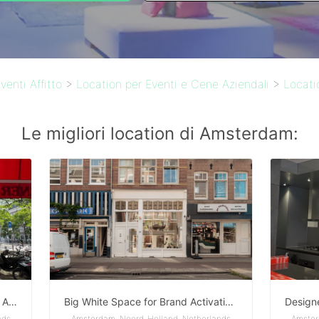
venti Affitto
>
Location per Eventi e Cene Aziendali
>
Locati
Le migliori location di Amsterdam:
High-Visibility Pop-Up Store Near Amsterdam City Center | 124 m²
Big White Space for Brand Activations
nds
Amsterdam, Noord-Holland, Netherlands
Amster