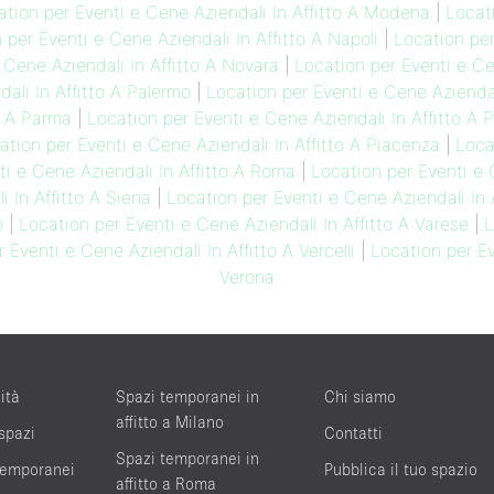
ation per Eventi e Cene Aziendali In Affitto A Modena
|
Locat
 per Eventi e Cene Aziendali In Affitto A Napoli
|
Location per
 Cene Aziendali In Affitto A Novara
|
Location per Eventi e Ce
ali In Affitto A Palermo
|
Location per Eventi e Cene Aziendali
o A Parma
|
Location per Eventi e Cene Aziendali In Affitto A 
ation per Eventi e Cene Aziendali In Affitto A Piacenza
|
Loca
ti e Cene Aziendali In Affitto A Roma
|
Location per Eventi e 
 In Affitto A Siena
|
Location per Eventi e Cene Aziendali In A
o
|
Location per Eventi e Cene Aziendali In Affitto A Varese
|
L
 Eventi e Cene Aziendali In Affitto A Vercelli
|
Location per Ev
Verona
ità
Spazi temporanei in
Chi siamo
affitto a Milano
 spazi
Contatti
Spazi temporanei in
 temporanei
Pubblica il tuo spazio
affitto a Roma