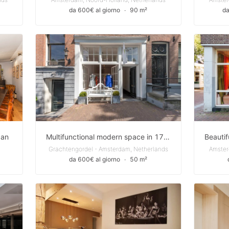
da 600€ al giorno
∙
90 m²
da
aan
Multifunctional modern space in 17th century canal house on streetlevel with display windows
Grachtengordel - Amsterdam, Netherlands
Amster
da 600€ al giorno
∙
50 m²