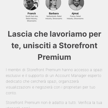
Lascia che lavoriamo per
te, unisciti a Storefront
Premium
I membri di Storefront Premium hanno accesso a spazi
esclusivi e il supporto di un Account Manager esperto
dedicato che cercherà spazi, organizzerà
visualizzazioni e negozierà con i proprietari per tuo
conto.
Storefront Premium non è adatto a tutti. Verifica la tua