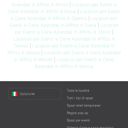
Aziendali In Affitto A Rimini
|
Location per Eventi e
Cene Aziendali In Affitto A Roma
|
Location per Eventi
e Cene Aziendali In Affitto A Salerno
|
Location per
Eventi e Cene Aziendali In Affitto A Siena
|
Location
per Eventi e Cene Aziendali In Affitto A Torino
|
Location per Eventi e Cene Aziendali In Affitto A
Treviso
|
Location per Eventi e Cene Aziendali In
Affitto A Varese
|
Location per Eventi e Cene Aziendali
In Affitto A Vercelli
|
Location per Eventi e Cene
Aziendali In Affitto A Verona
Choose
Tutte le località
Italiano
a
Tutti i tipi di spazi
Language
Spazi retail temporanei
Negozi pop-up
Spazi per eventi
Gallerie d’arte e spazi espositivi