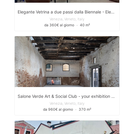
Elegante Vetrina a due passi dalla Biennale - Elegant storefront Biennale
Venezia, Veneto, Italy
da 360€ al giorno
∙
40 m²
Salone Verde Art & Social Club - your exhibition space in Venice
Venezia, Veneto, Italy
da 960€ al giorno
∙
370 m²