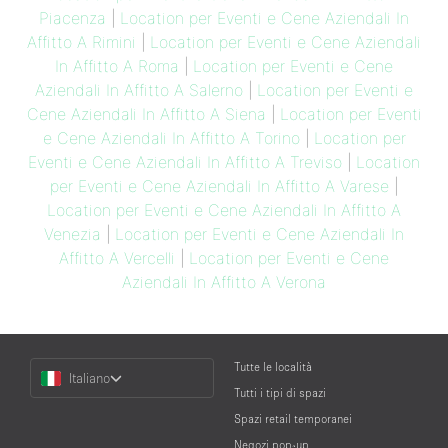
Piacenza
|
Location per Eventi e Cene Aziendali In
Affitto A Rimini
|
Location per Eventi e Cene Aziendali
In Affitto A Roma
|
Location per Eventi e Cene
Aziendali In Affitto A Salerno
|
Location per Eventi e
Cene Aziendali In Affitto A Siena
|
Location per Eventi
e Cene Aziendali In Affitto A Torino
|
Location per
Eventi e Cene Aziendali In Affitto A Treviso
|
Location
per Eventi e Cene Aziendali In Affitto A Varese
|
Location per Eventi e Cene Aziendali In Affitto A
Venezia
|
Location per Eventi e Cene Aziendali In
Affitto A Vercelli
|
Location per Eventi e Cene
Aziendali In Affitto A Verona
Choose
Tutte le località
Italiano
a
Tutti i tipi di spazi
Language
Spazi retail temporanei
Negozi pop-up