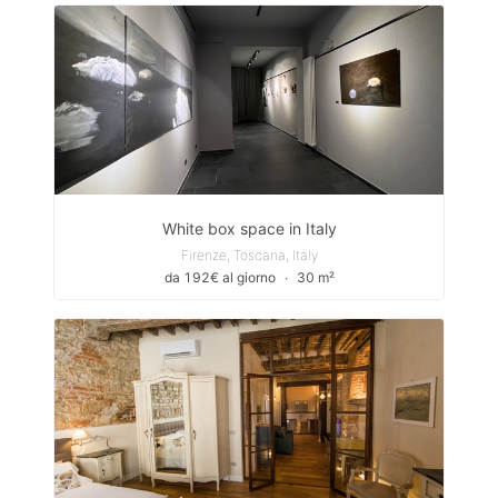
White box space in Italy
Firenze, Toscana, Italy
da 192€ al giorno
∙
30 m²