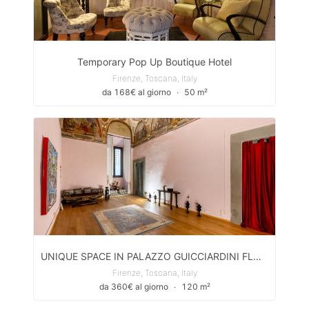
Temporary Pop Up Boutique Hotel
Firenze, Toscana, Italy
da 168€ al giorno
∙
50 m²
UNIQUE SPACE IN PALAZZO GUICCIARDINI FLORENCE
Firenze, Toscana, Italy
da 360€ al giorno
∙
120 m²