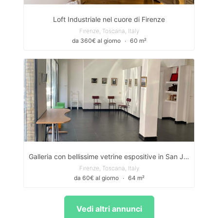
Loft Industriale nel cuore di Firenze
Firenze, Toscana, Italy
da 360€ al giorno
∙
60 m²
Galleria con bellissime vetrine espositive in San Jacopino / Gallery with beautiful display cases in San Jacopino
Firenze, Toscana, Italy
da 60€ al giorno
∙
64 m²
Vedi altri annunci