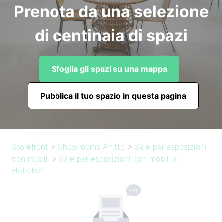
Prenota da una selezione
di centinaia di spazi
Sfoglia gli spazi su una mappa
Pubblica il tuo spazio in questa pagina
Storefront
>
Showrooms Affitto
>
Sale per esposizioni
con mobili
>
Sale per esposizioni con mobili a
Hoboken