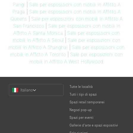
Parigi
|
Sale per esposizioni con mobili In Affitto A
Praga
|
Sale per esposizioni con mobili In Affitto A
Queens
|
Sale per esposizioni con mobili In Affitto A
San Francisco
|
Sale per esposizioni con mobili In
Affitto A Santa Monica
|
Sale per esposizioni con
mobili In Affitto A Seoul
|
Sale per esposizioni con
mobili In Affitto A Shanghai
|
Sale per esposizioni con
mobili In Affitto A Toronto
|
Sale per esposizioni con
mobili In Affitto A West Hollywood
Choose
Tutte le località
Italiano
a
Tutti i tipi di spazi
Language
Spazi retail temporanei
Negozi pop-up
Spazi per eventi
Gallerie d’arte e spazi espositivi
Sale riunioni