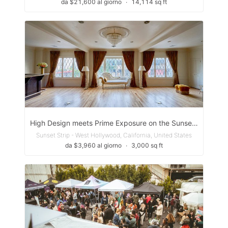
da $21,600 al giorno
∙
14,114 sq ft
High Design meets Prime Exposure on the Sunset Strip
Sunset Strip - West Hollywood, California, United States
da $3,960 al giorno
∙
3,000 sq ft