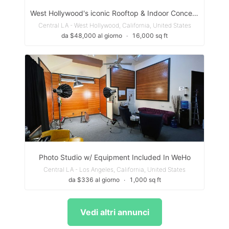
West Hollywood's iconic Rooftop & Indoor Concept
Central LA - West Hollywood, California, United States
da $48,000 al giorno
∙
16,000 sq ft
Photo Studio w/ Equipment Included In WeHo
Central LA - Los Angeles, California, United States
da $336 al giorno
∙
1,000 sq ft
Vedi altri annunci