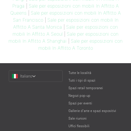
Praga
|
Sale per esposizioni con mobili In Affitto A
Queens
|
Sale per esposizioni con mobili In Affitto A
San Francisco
|
Sale per esposizioni con mobili In
Affitto A Santa Monica
|
Sale per esposizioni con
mobili In Affitto A Seoul
|
Sale per esposizioni con
mobili In Affitto A Shanghai
|
Sale per esposizioni con
mobili In Affitto A Toronto
Choose
Tutte le località
Italiano
a
Tutti i tipi di spazi
Language
Spazi retail temporanei
Negozi pop-up
Spazi per eventi
Gallerie d’arte e spazi espositivi
Sale riunioni
Uffici flessibili