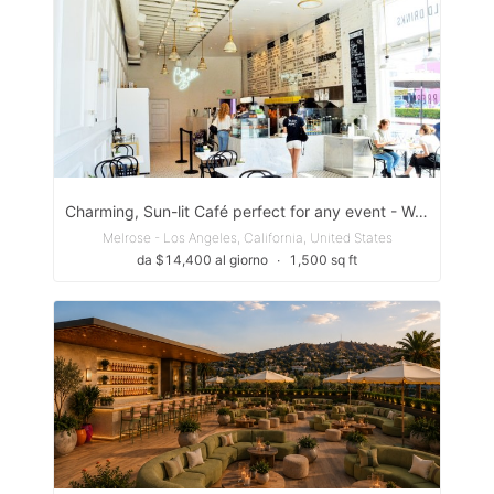
Charming, Sun-lit Café perfect for any event - WeHo
Melrose - Los Angeles, California, United States
da $14,400 al giorno
∙
1,500 sq ft