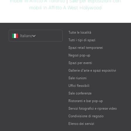
mobili In Affitto A Toronto
|
Sale per esposizioni con
mobili In Affitto A West Hollywood
Choose
Tutte le località
Italiano
a
Tutti i tipi di spazi
Language
Spazi retail temporanei
Negozi pop-up
Spazi per eventi
Gallerie d’arte e spazi espositivi
Sale riunioni
Uffici flessibili
Sale conferenze
Ristoranti e bar pop-up
Servizi fotografici e riprese video
Condivisione di negozio
Elenco dei servizi