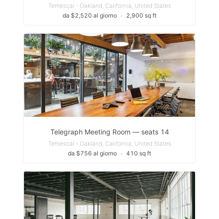
Temescal - Oakland, California, United States
da $2,520 al giorno
∙
2,900 sq ft
Telegraph Meeting Room — seats 14
Temescal - Oakland, California, United States
da $756 al giorno
∙
410 sq ft