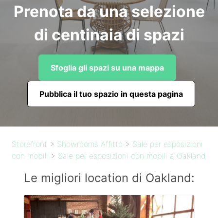
Prenota da una selezione
di centinaia di spazi
Sfoglia gli spazi su una mappa
Pubblica il tuo spazio in questa pagina
Storefront
>
Showrooms Affitto
>
Sale per esposizioni
con mobili
>
Sale per esposizioni con mobili a Oakland
Le migliori location di Oakland: