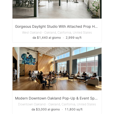
Gorgeous Daylight Studio With Attached Prop House (Hot Set Props)
West Oakland - Oakland, California, United States
da $1,440 al giorno
∙
2,999 sq ft
Modern Downtown Oakland Pop-Up & Event Space
Downtown Oakland - Oakland, California, United States
da $3,000 al giorno
∙
11,800 sq ft