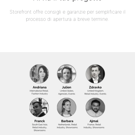
Storefront offre consigli e garanzie per semplificare il
processo di apertura a breve termine.