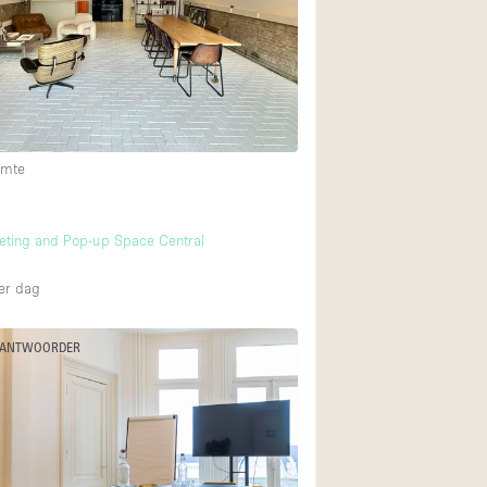
Internet
Keuken
Leefruimte
Meerdere kamers
imte
Paskamers
RAW
m
eting and Pop-up Space Central
Smoking Area
Straatniveau
er dag
Toegankelijk voor
 ANTWOORDER
Toonbanken
Verlichting
Voorraadkamer
Whitebox / Minima