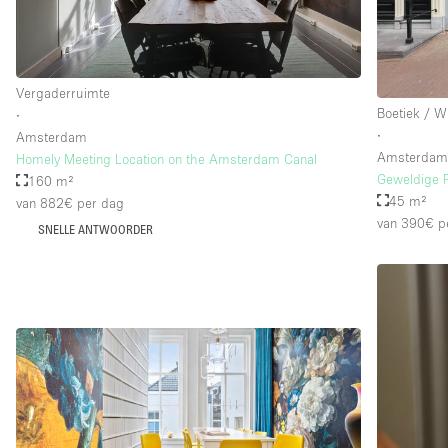
Vergaderruimte
Boetiek / W
∙
∙
Amsterdam
Amsterda
Homely Meeting Location on the Amsterdam Canal
Geweldige 
160 m²
45 m²
van 882€
per dag
van 390€
p
SNELLE ANTWOORDER