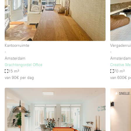
Industrieel
Kantoorbenodigdheden
Kledingrek
Lift
Kantoorruimte
Vergaderru
Meubilair
∙
∙
Privé-parkeerplaats
Amsterdam
Amsterda
Grachtengordel Office
Creative Me
Schitterend uitzicht
15 m²
70 m²
Soundproof
van 90€
per dag
van 600€
p
Terrace
SNELLE
Toiletten
Tuin
Verwarming
Water Access