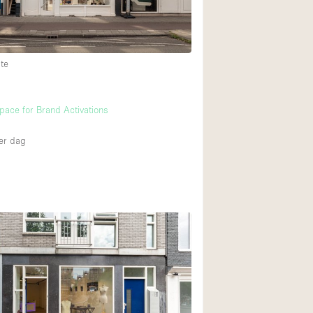
te
m
pace for Brand Activations
er dag