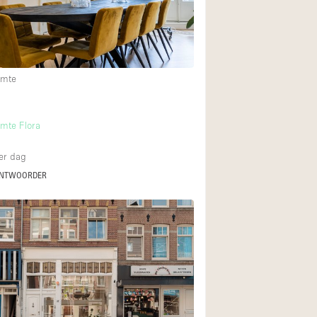
Begane grond tuin
Winkelcentrum
imte
Boven
m
mte Flora
er dag
ANTWOORDER