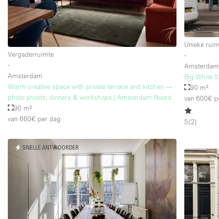
Unieke ruim
Vergaderruimte
∙
∙
Amsterda
Amsterdam
Big White S
Warm creative space with private terrace and kitchen —
90 m²
photo shoots, dinners & workshops | Amsterdam Noord
van 600€
p
90 m²
van 660€
per dag
5
(
2
)
SNELLE ANTWOORDER