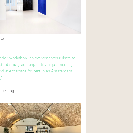
Restaurant / Bar / 
Unieke ruimte
Vrachtwagen
Winkelruimte in w
28
4
mte
m
Animals Friendly
ader, workshop- en evenementen ruimte te
sterdams grachtenpand/ Unique meeting,
Auto display
d event space for rent in an Amsterdam
4
Bar
e/
Beveiligingssyste
per dag
Daglicht
Drankvergunning
Etalage
Haussmann-stijl