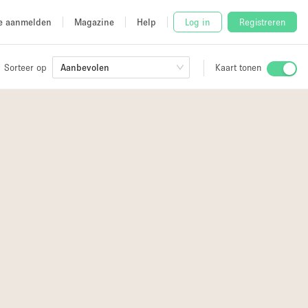
e aanmelden
Magazine
Help
Log in
Registreren
Sorteer op
Aanbevolen
Kaart tonen
Stalletje
8