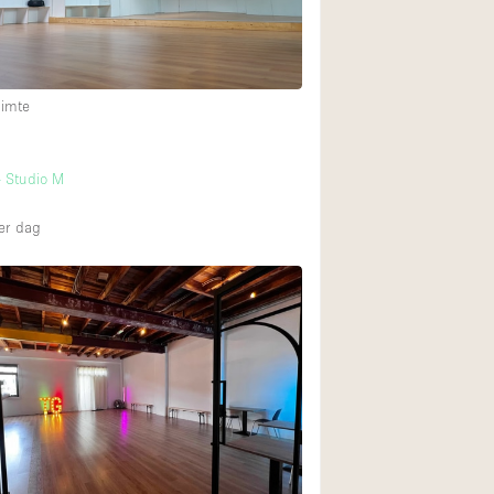
uimte
m
- Studio M
er dag