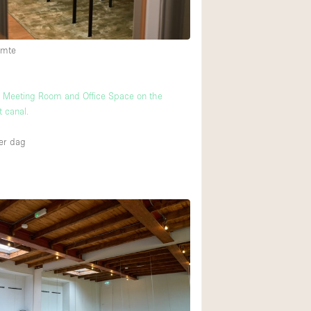
imte
m
e Meeting Room and Office Space on the
 canal.
er dag