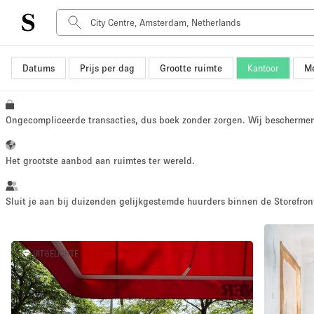
Datums
Prijs per dag
Grootte ruimte
Kantoor
Me
Type ruimte
Advertentieruimte
Atelier / Werkplaats
Ongecompliceerde transacties, dus boek zonder zorgen. Wij bescherme
Boot
Container
Het grootste aanbod aan ruimtes ter wereld.
Dak
Foto / Filmstudio
Sluit je aan bij duizenden gelijkgestemde huurders binnen de Storefront
Hal
Kantoorruimte
UITGELICHTE
Kraampje / Marktkraam
Markt / Festival