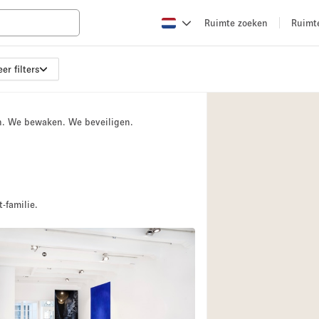
Ruimte zoeken
Ruimt
er filters
Appartement / Loft
Boetiek / Winkel
n. We bewaken. We beveiligen.
Conferentieruimte
Creatieve ruimte
Evenementruimte
Galerie
-familie.
Herenhuis / Huis
Kraampje / Kiosk / 
Magazijn
Ontvangsthal
8