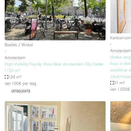
Overige
Salon
Vergaderruimte
Winkel delen
Kantoorrui
∙
Boetiek / Winkel
Amsterda
∙
Kenmerken ruimte
Airconditioning
Unieke verg
Amsterdam
huur in Am
High-Visibility Pop-Up Store Near Amsterdam City Center
Audio- en videoapparatuur
workshop an
| 124 m²
Badkamer
canal hous
124 m²
31 m²
van 100€
per dag
Begane grond
van 1.020€
UITGELICHTE
Concierge
Dakterras
Elektriciteit
Grote entree