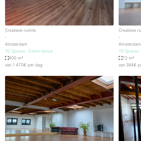
Creatieve ruimte
Creatieve r
∙
∙
Amsterdam
Amsterda
TG Spaces - Entire Venue
TG Spaces 
400 m²
72 m²
van 1.470€
per dag
van 384€
p