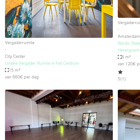
Vergaderru
∙
Amsterda
Vergaderruimte
Nordic Styl
∙
Herengracht
City Center
8 m²
Unieke Vergader Ruimte in het Centrum
van 120€
p
15 m²
van 660€
per dag
5
(
1
)