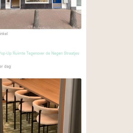
inkel
m
Pop-Up Ruimte Tegenover de Negen Straatjes
er dag