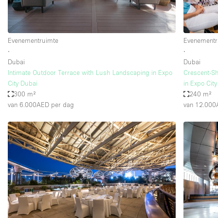
Industrieel
Kantoorbenodigdheden
Evenementruimte
Evenementr
Kledingrek
∙
∙
Lift
Dubai
Dubai
Intimate Outdoor Terrace with Lush Landscaping in Expo
Crescent-Sh
Meubilair
City Dubai
in Expo Cit
Privé-parkeerplaats
300 m²
240 m²
van 6.000AED
per dag
van 12.00
Schitterend uitzicht
Soundproof
Terrace
Toiletten
Tuin
Verwarming
Water Access