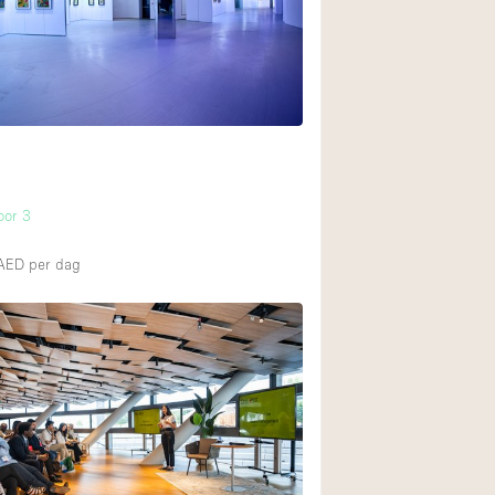
Restaurant / Bar / 
Unieke ruimte
Vrachtwagen
Winkelruimte in w
Animals Friendly
loor 3
Auto display
0AED
per dag
Bar
Beveiligingssyste
Daglicht
35
Drankvergunning
Etalage
Haussmann-stijl