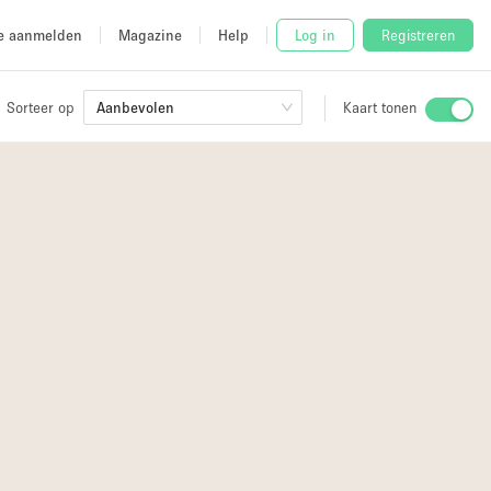
e aanmelden
Magazine
Help
Log in
Registreren
Sorteer op
Aanbevolen
Kaart tonen
Stalletje