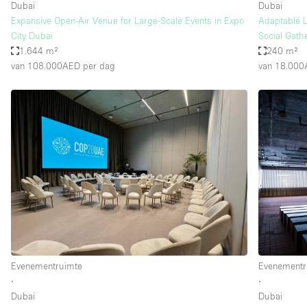
Dubai
Dubai
Expansive Open-Air Venue for Large-Scale Events in Expo
Adaptable L
City Dubai
Social Gath
1.644 m²
240 m²
van 108.000AED
per dag
van 18.00
Evenementruimte
Evenementr
∙
∙
Dubai
Dubai