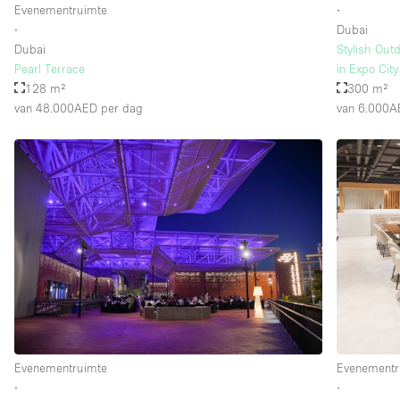
Evenementruimte
∙
∙
Dubai
Dubai
Stylish Out
Pearl Terrace
in Expo Cit
128 m²
300 m²
van 48.000AED
per dag
van 6.000A
Evenementruimte
Evenementr
∙
∙