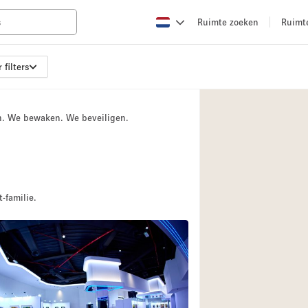
Ruimte zoeken
Ruimt
 filters
Appartement / Loft
Boetiek / Winkel
n. We bewaken. We beveiligen.
Conferentieruimte
Creatieve ruimte
Evenementruimte
Galerie
-familie.
Herenhuis / Huis
Kraampje / Kiosk / 
Magazijn
Ontvangsthal