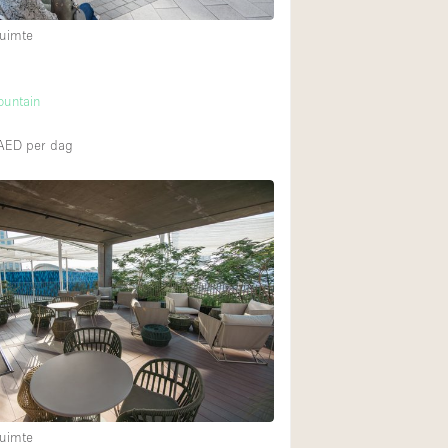
uimte
untain
0AED
per dag
uimte