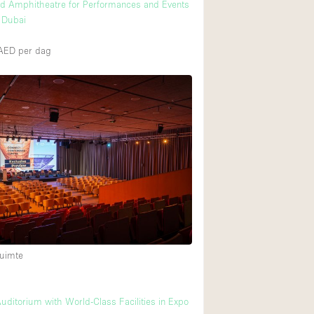
d Amphitheatre for Performances and Events
y Dubai
0AED
per dag
uimte
ditorium with World-Class Facilities in Expo