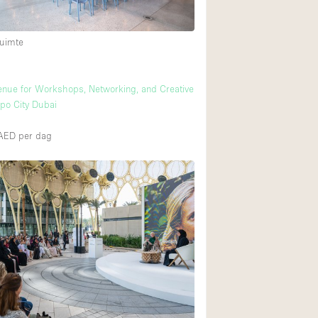
uimte
Begane grond tuin
Winkelcentrum
nue for Workshops, Networking, and Creative
Boven
xpo City Dubai
0AED
per dag