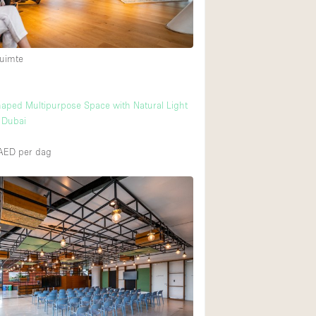
Internet
Keuken
uimte
Leefruimte
Meerdere kamers
aped Multipurpose Space with Natural Light
Paskamers
y Dubai
RAW
0AED
per dag
Smoking Area
Straatniveau
Toegankelijk voor
Toonbanken
Verlichting
Voorraadkamer
Whitebox / Minima