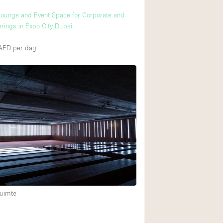
ounge and Event Space for Corporate and
erings in Expo City Dubai
0AED
per dag
uimte