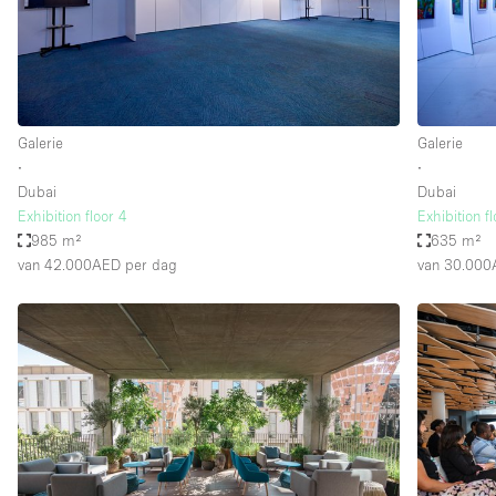
Overige
Salon
Vergaderruimte
Winkel delen
Galerie
Galerie
∙
∙
Dubai
Dubai
Kenmerken ruimte
Airconditioning
Exhibition floor 4
Exhibition f
985 m²
635 m²
Audio- en videoapparatuur
van 42.000AED
per dag
van 30.00
Badkamer
Begane grond
Concierge
Dakterras
Elektriciteit
Grote entree