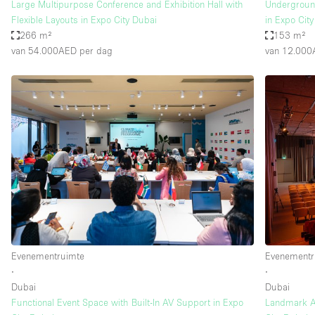
Large Multipurpose Conference and Exhibition Hall with
Undergroun
Flexible Layouts in Expo City Dubai
in Expo Cit
266 m²
153 m²
van 54.000AED
per dag
van 12.00
Evenementruimte
Evenementr
∙
∙
Dubai
Dubai
Functional Event Space with Built-In AV Support in Expo
Landmark Au