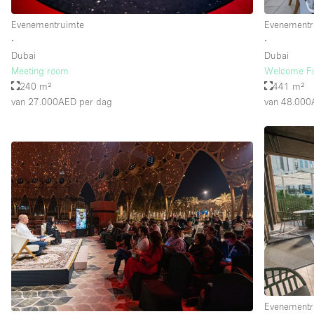
Evenementruimte
Evenementr
∙
∙
Dubai
Dubai
Meeting room
Welcome Fo
240 m²
441 m²
van 27.000AED
per dag
van 48.00
Evenementr