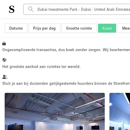
Datums
Prijs per dag
Grootte ruimte
Kunst
Meer
Type ruimte
Advertentieruimte
Atelier / Werkplaats
Ongecompliceerde transacties, dus boek zonder zorgen. Wij bescherme
Boot
Container
Het grootste aanbod aan ruimtes ter wereld.
Dak
Foto / Filmstudio
Sluit je aan bij duizenden gelijkgestemde huurders binnen de Storefront
Hal
Kantoorruimte
Kraampje / Marktkraam
Markt / Festival