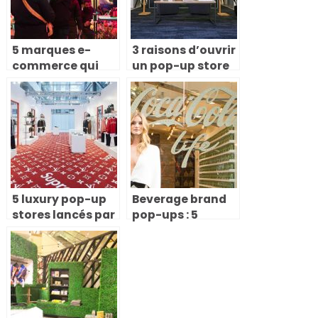
5 marques e-
3 raisons d’ouvrir
commerce qui
un pop-up store
ont lancé un pop-
en B2B !
up store pour
accélérer leur
croissance
5 luxury pop-up
Beverage brand
stores lancés par
pop-ups : 5
des maisons de
exemples
luxe (et pourquoi
inspirants et
ce modèle
guide
fonctionne)
stratégique pour
lancer le vôtre