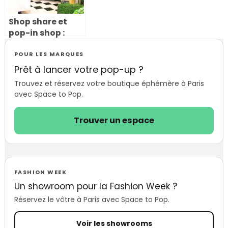
Shop share et
pop-in shop :
quand une
boutique
POUR LES MARQUES
éphémère
Prêt à lancer votre pop-up ?
s’installe dans
Trouvez et réservez votre boutique éphémère à Paris
une boutique
avec Space to Pop.
existante
Trouver un espace
FASHION WEEK
Un showroom pour la Fashion Week ?
Réservez le vôtre à Paris avec Space to Pop.
Voir les showrooms