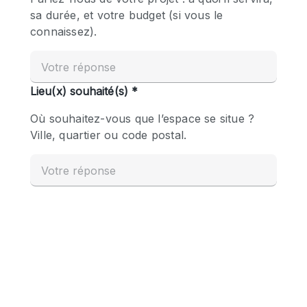
Boutique en Partage
Bureaux
Camion / Fourgon
Commerce
Container
Entrepôt / Espace Stockage / Box
Espace Atypique / Unique
Espace Créatif
Espace Publicitaire
Espace Événementiel
Galerie d'art
Kiosque / Stand / Corner
Lobby / Accueil