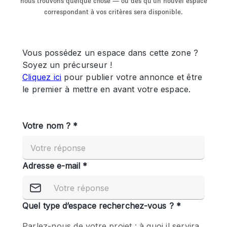
nous trouvons quelque chose — ou dès qu'un nouvel espace
Showroom
Événement
Art
Alimentation
détail
correspondant à vos critères sera disponible.
Séance de
Local
Conférence
Réunion
Bureaux
photo
Commercial
Partagé
Type de l'espace
Appartement / Loft
Atelier
Autre
Bateau
Boutique / Magasin