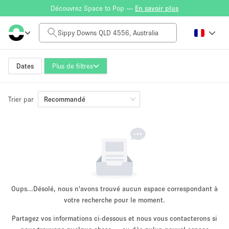
Découvrez Space to Pop —
En savoir plus
Tarif à la journée
AUD0
AUD5,000+
Dates
Plus de filtres
Trier par
Taille de l'espace
Recommandé
10 m²
500+ m²
~ 13 personnes
~ 650 personnes
Type de projet
Oups...
Désolé, nous n'avons trouvé aucun espace correspondant à
votre recherche pour le moment.
Partagez vos informations ci-dessous et nous vous contacterons si
Vente au