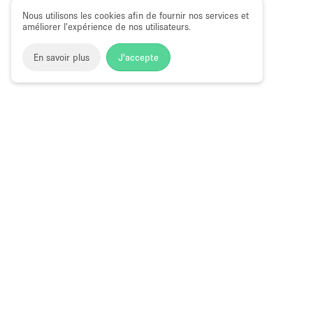
Nous utilisons les cookies afin de fournir nos services et
améliorer l’expérience de nos utilisateurs.
En savoir plus
J'accepte
Space to Pop
>
Louer une salle de réunion
>
Location Salle
Salle de Réunion à Louer à Clinton Hill, 
Choose
Magazine
Français
a
Guide des bo
Language
éphémères à