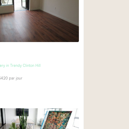
Restaurant / Bar / 
Salle
Salle de Réunion
Salon Beauté / Coi
Étal de Marché
t
Air conditionné
ry in Trendy Clinton Hill
Ascenseur
 $420
par jour
Cabines d'essayag
Comptoir
Cuisine
Entrée Large
Espace Brut