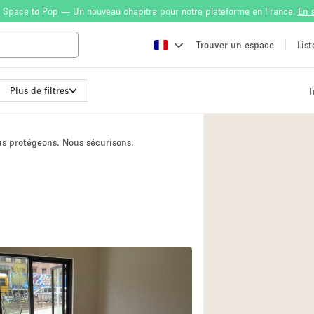
 Space to Pop — Un nouveau chapitre pour notre plateforme en France.
En 
Trouver un espace
Lis
Plus de filtres
T
Atelier
Bateau
3
ous protégeons. Nous sécurisons.
Boutique en Parta
Camion / Fourgon
Container
Espace Atypique /
Espace Publicitair
Galerie d'art
Lobby / Accueil