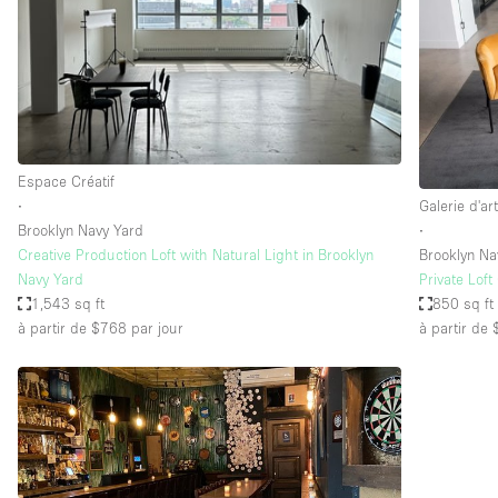
Espace Epuré / Minimaliste
Internet
Licence Alcool
Mobilier
Plusieurs Pièces
Espace Créatif
∙
Galerie d'ar
Presentoir Vitrine
Brooklyn Navy Yard
∙
Réserve
Creative Production Loft with Natural Light in Brooklyn
Brooklyn Na
Navy Yard
Private Loft
Smoking Area
1,543 sq ft
850 sq ft
Style Haussmannien
à partir de $768
par jour
à partir de
Sur Rue
Système de sécurité
Toilettes
Éclairage