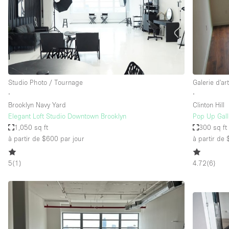
Maison / Villa / Hôtel Particulier
Rooftop
Salle de Conférence
Salon / Festival
Studio Photo / Tournage
Studio Photo / Tournage
Galerie d'ar
∙
∙
Brooklyn Navy Yard
Clinton Hill
Caractéristiques 
Accès aux handicapés
Elegant Loft Studio Downtown Brooklyn
Pop Up Galle
de l'espace
1,050 sq ft
300 sq ft
Animals Friendly
à partir de $600
par jour
à partir de
Bar
5
(
1
)
4.72
(
6
)
Chauffage
Concierge
De plain-pied
Espace Avec Vue