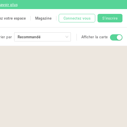
savoir plus
tez votre espace
Magazine
Connectez vous
S'inscrire
rier par
Recommandé
Afficher la carte
ge
 Unique
e