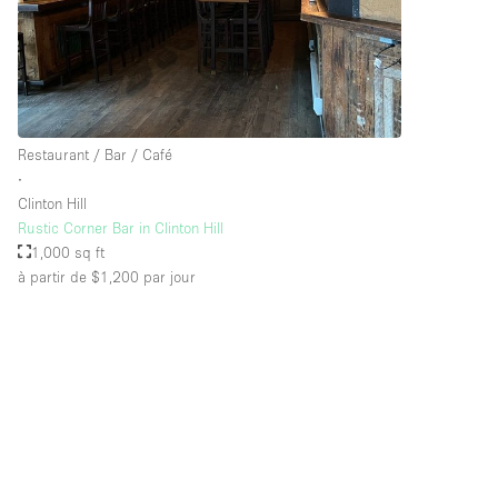
Équipement de bureau
Étage/accès
Sous-sol
Rez-de-chaussée sur rue
Restaurant / Bar / Café
∙
Rooftop
Clinton Hill
Autre
Rustic Corner Bar in Clinton Hill
1,000 sq ft
à partir de $1,200
par jour