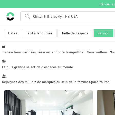
Découvrez
Dates
Tarif à la journée
Taille de l'espace
Réunion
Type de l'espace
Appartement / Loft
Autre
Transactions vérifiées, réservez en toute tranquillité ! Nous veillons. N
Boutique / Magasin
Bureaux
La plus grande sélection d'espaces au monde.
Commerce
Entrepôt / Espace Stockage / Box
Rejoignez des milliers de marques au sein de la famille Space to Pop.
Espace Créatif
Espace Événementiel
Kiosque / Stand / Corner