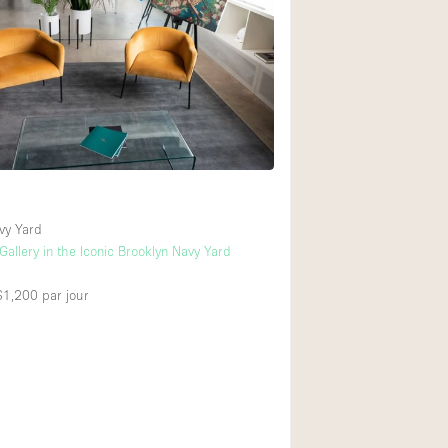
Exposition Véhicul
Jardin
Lumière du Jour
Parking Privé
Portants
t
Rooftop / Terrasse
Salle de Bain
vy Yard
 Gallery in the Iconic Brooklyn Navy Yard
Soundproof
Style Industriel
 $1,200
par jour
Surface Habitable
Terrace
Water Access
Électricité