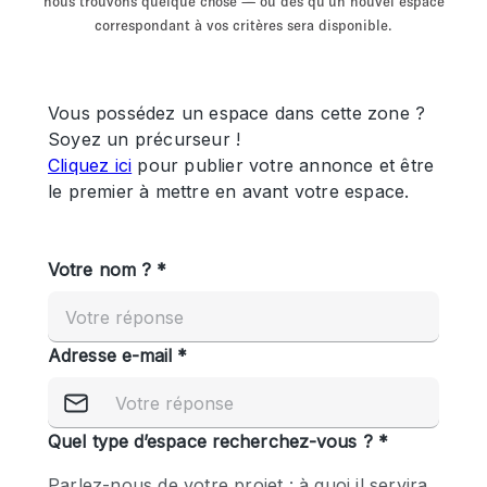
nous trouvons quelque chose — ou dès qu'un nouvel espace
Showroom
Événement
Art
Alimentation
détail
correspondant à vos critères sera disponible.
Séance de
Local
Conférence
Réunion
Bureaux
photo
Commercial
Partagé
Type de l'espace
Appartement / Loft
Atelier
Autre
Bateau
Boutique / Magasin