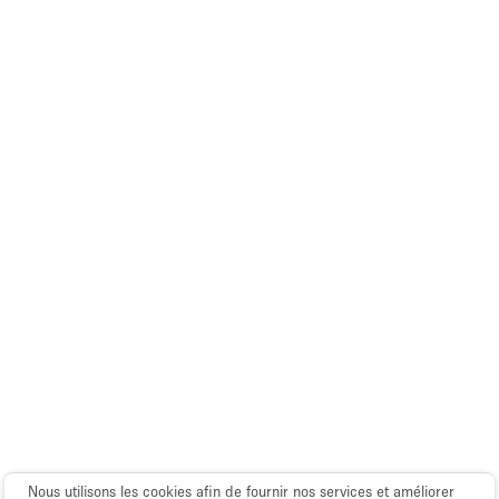
Espace Epuré / Minimaliste
Exposition Véhicules
Internet
Jardin
Licence Alcool
Lumière du Jour
Mobilier
Parking Privé
Plusieurs Pièces
Portants
Presentoir Vitrine
Rooftop / Terrasse
Réserve
Nous utilisons les cookies afin de fournir nos services et améliorer