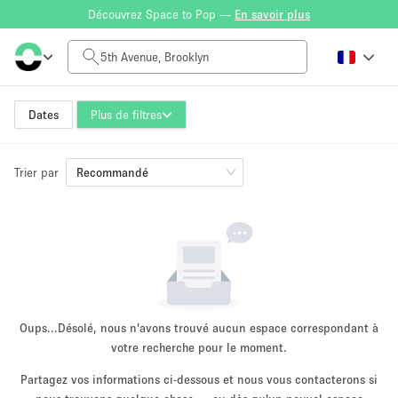
Découvrez Space to Pop —
En savoir plus
Tarif à la journée
$0
$5,000+
Dates
Plus de filtres
Trier par
Taille de l'espace
Recommandé
100 sq ft
5000+ sq ft
~ 13 personnes
~ 650 personnes
Type de projet
Oups...
Désolé, nous n'avons trouvé aucun espace correspondant à
votre recherche pour le moment.
Partagez vos informations ci-dessous et nous vous contacterons si
Vente au