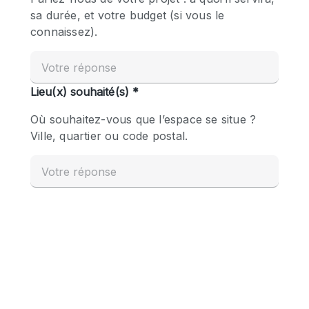
Boutique en Partage
Bureaux
Camion / Fourgon
Commerce
Container
Entrepôt / Espace Stockage / Box
Espace Atypique / Unique
Espace Créatif
Espace Publicitaire
Espace Événementiel
Galerie d'art
Kiosque / Stand / Corner
Lobby / Accueil