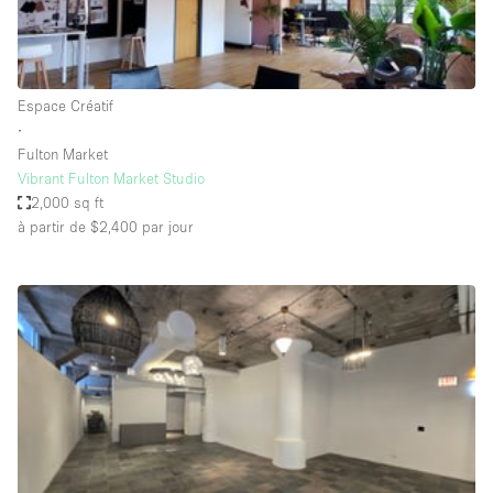
Espace Epuré / Minimaliste
Exposition Véhicules
Internet
Espace Créatif
∙
Jardin
Fulton Market
Licence Alcool
Vibrant Fulton Market Studio
2,000 sq ft
Lumière du Jour
à partir de $2,400
par jour
Mobilier
Parking Privé
Plusieurs Pièces
Portants
Presentoir Vitrine
Rooftop / Terrasse
Réserve