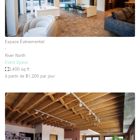
Air conditionné
Animals Friendly
Ascenseur
Bar
Espace Événementiel
∙
Cabines d'essayage
River North
Chauffage
Event Space
2,400 sq ft
Comptoir
à partir de $1,200
par jour
Concierge
Cuisine
De plain-pied
Entrée Large
Espace Avec Vue
Espace Brut