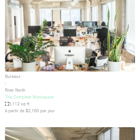
Showroom
Événement
Art
Alimentation
détail
Séance de
Local
Conférence
Réunion
Bureaux
photo
Commercial
Partagé
Type de l'espace
Bureaux
∙
Appartement / Loft
River North
The Complete Workspace
Atelier
5,112 sq ft
Autre
à partir de $2,160
par jour
Bateau
Boutique / Magasin