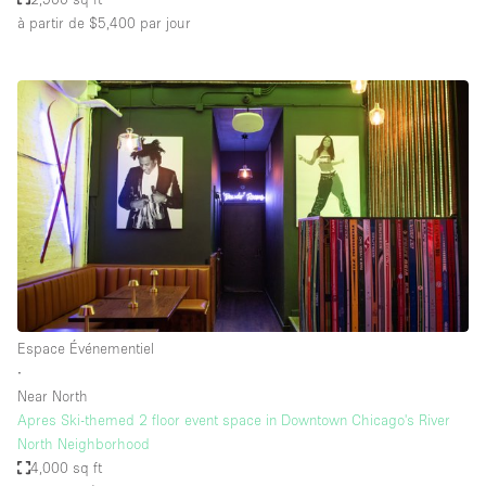
à partir de $5,400
par jour
Espace Événementiel
∙
Near North
Apres Ski-themed 2 floor event space in Downtown Chicago's River
North Neighborhood
4,000 sq ft