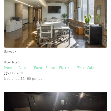
Boutique en Partage
Bureaux
Camion / Fourgon
Commerce
Container
Entrepôt / Espace Stockage / Box
Bureaux
Espace Atypique / Unique
∙
Espace Créatif
River North
Premium Corporate Retreat Space in River North (Entire Suite)
Espace Publicitaire
5,112 sq ft
Espace Événementiel
à partir de $2,160
par jour
Galerie d'art
Kiosque / Stand / Corner
Lobby / Accueil