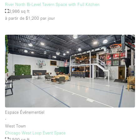
River North Bi-Level Tavern Space with Full Kitchen
2,986 sq ft
à partir de $1,200
par jour
Espace Événementiel
∙
West Town
Chicago West Loop Event Space
2,500 sq ft