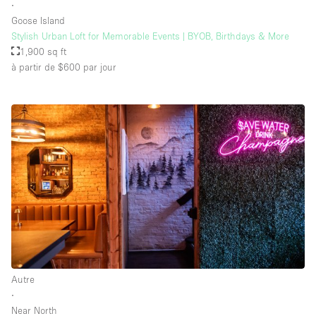
∙
Goose Island
Stylish Urban Loft for Memorable Events | BYOB, Birthdays & More
1,900 sq ft
à partir de $600
par jour
Autre
∙
Near North