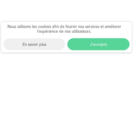
Nous utilisons les cookies afin de fournir nos services et améliorer
l’expérience de nos utilisateurs.
En savoir plus
J'accepte
Space to Pop
>
Louer un bureau
>
Location Espace
Bureau Flexible à Chicago
>
Location Espace Bureau
Flexible à River North, Chicago
Bureau Flexible à Louer à River
North, Chicago