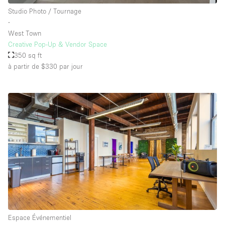
Équipement de bureau
Studio Photo / Tournage
∙
Équipement sonore et vidéo
West Town
Creative Pop-Up & Vendor Space
350 sq ft
Étage/accès
à partir de $330
par jour
Sous-sol
Rez-de-chaussée sur cour
Rez-de-chaussée sur rue
Centre commercial
Rooftop
À l'étage
Autre
Espace Événementiel