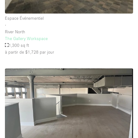
Salle de Bain
Smoking Area
Espace Événementiel
∙
Soundproof
River North
Style Haussmannien
The Gallery Workspace
1,300 sq ft
Style Industriel
à partir de $1,728
par jour
Sur Rue
Surface Habitable
Système de sécurité
Terrace
Toilettes
Water Access
Éclairage
Électricité