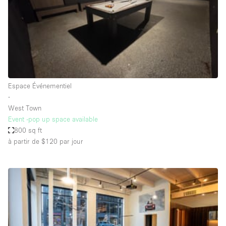
Maison / Villa / Hôtel Particulier
Restaurant / Bar / Café
Rooftop
Salle
Salle de Conférence
Espace Événementiel
Salle de Réunion
∙
Salon / Festival
West Town
Event -pop up space available
Salon Beauté / Coiffure
800 sq ft
Studio Photo / Tournage
à partir de $120
par jour
Étal de Marché
Caractéristiques de l'espace
Accès aux handicapés