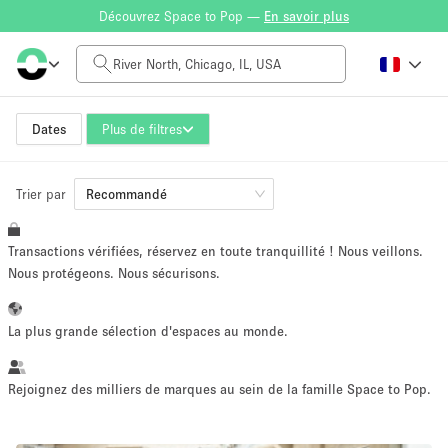
Découvrez Space to Pop —
En savoir plus
Tarif à la journée
$0
$5,000+
Dates
Plus de filtres
Trier par
Taille de l'espace
Recommandé
Transactions vérifiées, réservez en toute tranquillité ! Nous veillons.
100 sq ft
5000+ sq ft
Nous protégeons. Nous sécurisons.
~ 13 personnes
~ 650 personnes
La plus grande sélection d'espaces au monde.
Type de projet
Rejoignez des milliers de marques au sein de la famille Space to Pop.
Vente au