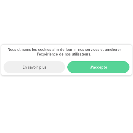
Nous utilisons les cookies afin de fournir nos services et améliorer
l’expérience de nos utilisateurs.
En savoir plus
J'accepte
Space to Pop
>
Louer un restaurant ou bar éphémère
>
Location Restaurants & Bars Éphémères à Chicago
>
Location Restaurants & Bars Éphémères à South
Loop, Chicago
Restaurants et Bars Éphémères à