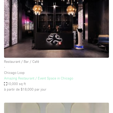
Showroom
Événement
Art
Alimentation
détail
Séance de
Local
Conférence
Réunion
Bureaux
photo
Commercial
Partagé
Type de l'espace
Restaurant / Bar / Café
∙
Appartement / Loft
Chicago Loop
Amazing Restaurant / Event Space in Chicago
Atelier
10,000 sq ft
Autre
à partir de $18,000
par jour
Bateau
Boutique / Magasin