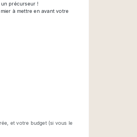
Restaurant / Bar / 
Salle
Salle de Réunion
Salon Beauté / Coi
Étal de Marché
Air conditionné
Ascenseur
Cabines d'essayag
Comptoir
Cuisine
Entrée Large
Espace Brut