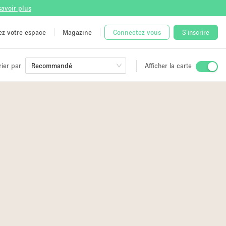
savoir plus
tez votre espace
Magazine
Connectez vous
S'inscrire
rier par
Recommandé
Afficher la carte
ge
 Unique
e