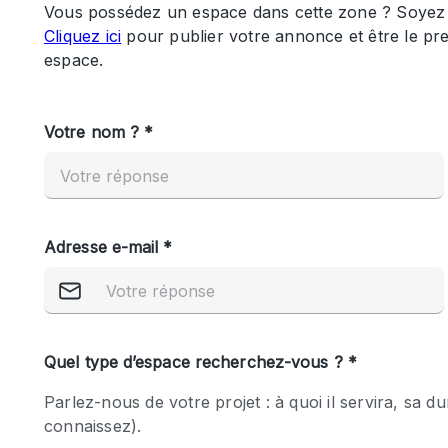
Maison / Villa / Hôtel Particulier
Rooftop
Salle de Conférence
Salon / Festival
Studio Photo / Tournage
Caractéristiques 
Accès aux handicapés
de l'espace
Animals Friendly
Bar
Chauffage
Concierge
De plain-pied
Espace Avec Vue