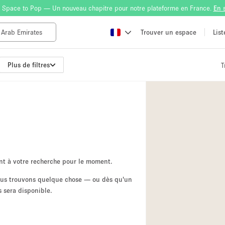
 Space to Pop — Un nouveau chapitre pour notre plateforme en France.
En 
Trouver un espace
Lis
Plus de filtres
T
Atelier
Bateau
Boutique en Parta
Camion / Fourgon
Container
Espace Atypique /
nt à votre recherche pour le moment.
Espace Publicitair
nous trouvons quelque chose — ou dès qu'un
 sera disponible.
Galerie d'art
Lobby / Accueil