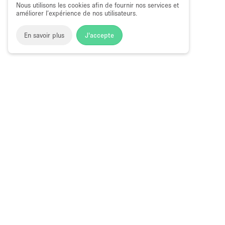
Nous utilisons les cookies afin de fournir nos services et
améliorer l’expérience de nos utilisateurs.
En savoir plus
J'accepte
Space to Pop
>
Louer un bureau
>
Location Espace Bureau 
Bureau Flexible à Louer à Umm Hurair 2
Choose
Magazine
Français
a
Guide des bo
Language
éphémères à