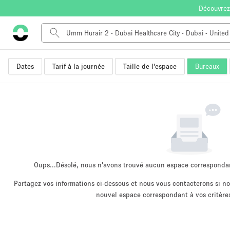
Découvrez
Dates
Tarif à la journée
Taille de l'espace
Bureaux
Type de l'espace
Appartement / Loft
Autre
Boutique / Magasin
Bureaux
Commerce
Entrepôt / Espace Stockage / Box
Oups...
Désolé, nous n'avons trouvé aucun espace corresponda
Espace Créatif
Partagez vos informations ci-dessous et nous vous contacterons si 
nouvel espace correspondant à vos critères
Espace Événementiel
Kiosque / Stand / Corner