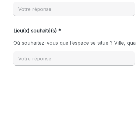
Espace Epuré / Minimaliste
Internet
Licence Alcool
Mobilier
Plusieurs Pièces
Presentoir Vitrine
Réserve
Smoking Area
Style Haussmannien
Sur Rue
Système de sécurité
Toilettes
Éclairage