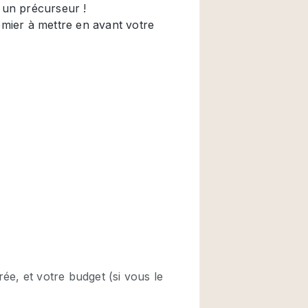
Restaurant / Bar / 
Salle
Salle de Réunion
Salon Beauté / Coi
Étal de Marché
Air conditionné
Ascenseur
Cabines d'essayag
Comptoir
Cuisine
Entrée Large
Espace Brut