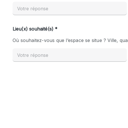
Espace Epuré / Minimaliste
Internet
Licence Alcool
Mobilier
Plusieurs Pièces
Presentoir Vitrine
Réserve
Smoking Area
Style Haussmannien
Sur Rue
Système de sécurité
Toilettes
Éclairage