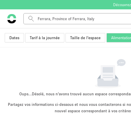
Découvrez
Dates
Tarif à la journée
Taille de l'espace
Alimentatio
Type de l'espace
Appartement / Loft
Autre
Boutique / Magasin
Bureaux
Commerce
Entrepôt / Espace Stockage / Box
Oups...
Désolé, nous n'avons trouvé aucun espace corresponda
Espace Créatif
Partagez vos informations ci-dessous et nous vous contacterons si 
nouvel espace correspondant à vos critères
Espace Événementiel
Kiosque / Stand / Corner