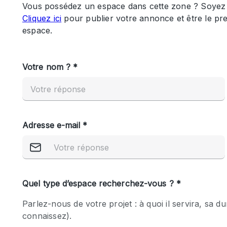
Maison / Villa / Hôtel Particulier
Rooftop
Salle de Conférence
Salon / Festival
Studio Photo / Tournage
Caractéristiques 
Accès aux handicapés
de l'espace
Animals Friendly
Bar
Chauffage
Concierge
De plain-pied
Espace Avec Vue