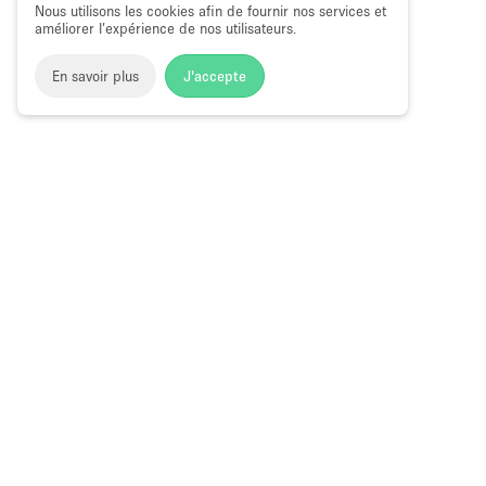
Nous utilisons les cookies afin de fournir nos services et
améliorer l’expérience de nos utilisateurs.
En savoir plus
J'accepte
Space to Pop
>
Louer un restaurant ou bar éphémère
>
Loca
Restaurants et Bars Éphémères à Ferrar
Choose
Magazine
Français
a
Guide des bo
Language
éphémères à