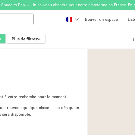
 Space to Pop — Un nouveau chapitre pour notre plateforme en France.
En 
Trouver un espace
Lis
n
Plus de filtres
T
Atelier
Bateau
Boutique en Parta
Camion / Fourgon
Container
Espace Atypique /
nt à votre recherche pour le moment.
Espace Publicitair
nous trouvons quelque chose — ou dès qu'un
 sera disponible.
Galerie d'art
Lobby / Accueil