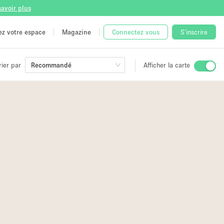
savoir plus
tez votre espace
Magazine
Connectez vous
S'inscrire
rier par
Recommandé
Afficher la carte
ge
 Unique
e