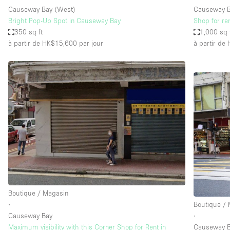
Causeway Bay (West)
Causeway 
Bright Pop-Up Spot in Causeway Bay
Shop for ren
350 sq ft
1,000 sq 
à partir de HK$15,600
par jour
à partir de
Boutique / Magasin
∙
Boutique /
Causeway Bay
∙
Maximum visibility with this Corner Shop for Rent in
Causeway 