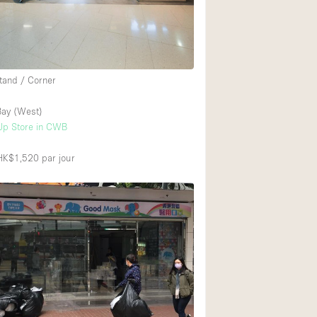
Équipement sonore
Rez-de-chaussée su
tand / Corner
Centre commercial
ay (West)
À l'étage
Up Store in CWB
 HK$1,520
par jour