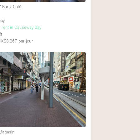
/ Bar / Café
Bay
r rent in Causeway Bay
ft
 HK$3,267
par jour
 Magasin