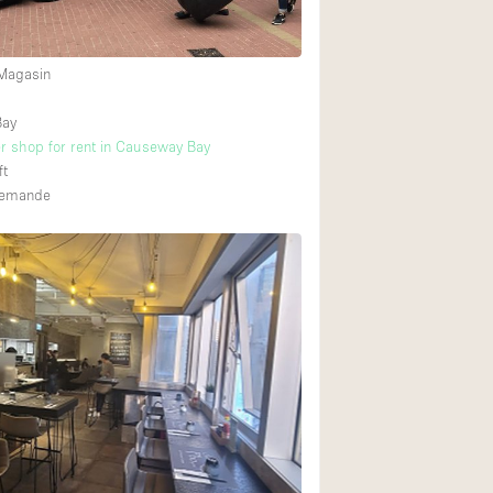
 Magasin
Bay
r shop for rent in Causeway Bay
ft
 demande