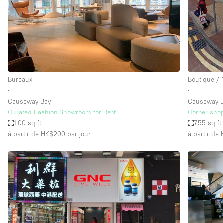
Espace Epuré / Minimaliste
Internet
Licence Alcool
Mobilier
Plusieurs Pièces
Bureaux
Boutique /
∙
∙
Presentoir Vitrine
Causeway Bay
Causeway 
Réserve
Curated Fashion Showroom for Rent
Corner shop
100 sq ft
755 sq ft
Smoking Area
à partir de HK$200
par jour
à partir de
Style Haussmannien
Sur Rue
Système de sécurité
Toilettes
Éclairage