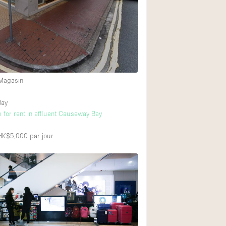
Exposition Véhicul
2
Jardin
Lumière du Jour
Parking Privé
Portants
 Magasin
Rooftop / Terrasse
Bay
Salle de Bain
 for rent in affluent Causeway Bay
Soundproof
 HK$5,000
par jour
Style Industriel
Surface Habitable
Terrace
Water Access
Électricité