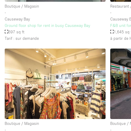
Boutique / Magasin
Restaurant 
∙
∙
Causeway Bay
Causeway 
Ground floor shop for rent in busy Causeway Bay
F&B unit fo
697 sq ft
1,645 sq 
Tarif : sur demande
à partir de
Boutique / Magasin
Boutique /
∙
∙