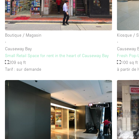
Équipement de bureau
Étage/accès
Sous-sol
Boutique / Magasin
Kiosque / S
Rez-de-chaussée sur rue
∙
∙
Causeway Bay
Causeway B
Rooftop
Small Retail Space for rent in the heart of Causeway Bay
Fresh Pop-
209 sq ft
100 sq ft
Autre
Tarif : sur demande
à partir de