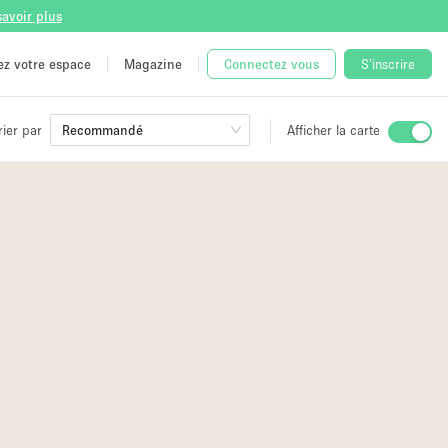
savoir plus
tez votre espace
Magazine
Connectez vous
S'inscrire
rier par
Recommandé
Afficher la carte
2
ge
2
 Unique
2
e
2
3