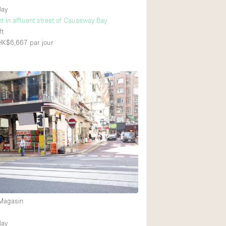
Bay
t in affluent street of Causeway Bay
ft
 HK$6,667
par jour
 Magasin
Bay