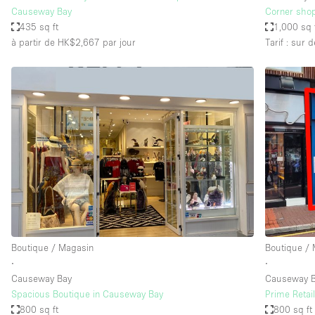
Causeway Bay
Corner shop
435 sq ft
1,000 sq 
à partir de HK$2,667
par jour
Tarif : sur
Boutique / Magasin
Boutique /
∙
∙
Causeway Bay
Causeway 
Spacious Boutique in Causeway Bay
Prime Retai
800 sq ft
800 sq ft