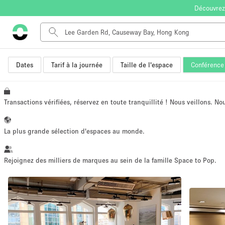
Découvrez
Dates
Tarif à la journée
Taille de l'espace
Conférence
Type de l'espace
Appartement / Loft
Autre
Transactions vérifiées, réservez en toute tranquillité ! Nous veillons. N
Boutique / Magasin
Bureaux
La plus grande sélection d'espaces au monde.
Commerce
Entrepôt / Espace Stockage / Box
Rejoignez des milliers de marques au sein de la famille Space to Pop.
Espace Créatif
Espace Événementiel
Kiosque / Stand / Corner