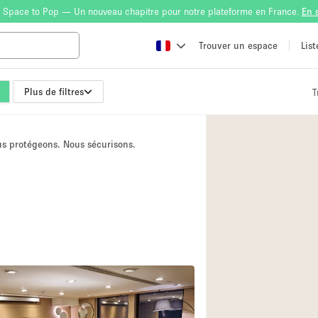
 Space to Pop — Un nouveau chapitre pour notre plateforme en France.
En 
Trouver un espace
Lis
Plus de filtres
T
Atelier
Bateau
ous protégeons. Nous sécurisons.
Boutique en Parta
Camion / Fourgon
Container
Espace Atypique /
Espace Publicitair
Galerie d'art
Lobby / Accueil