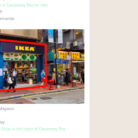
 in Causeway Bay for rent
ft
 demande
 Magasin
Bay
l Shop in the heart of Causeway Bay