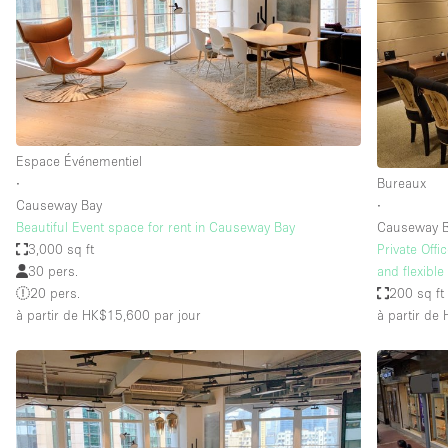
Maison / Villa / Hôtel Particulier
Rooftop
Salle de Conférence
Salon / Festival
Studio Photo / Tournage
Espace Événementiel
∙
Bureaux
Causeway Bay
∙
Caractéristiques 
Accès aux handicapés
Beautiful Event space for rent in Causeway Bay
Causeway 
de l'espace
3,000 sq ft
Private Off
Animals Friendly
30 pers.
and flexible
Bar
20 pers.
200 sq ft
à partir de HK$15,600
par jour
à partir de
Chauffage
Concierge
De plain-pied
Espace Avec Vue