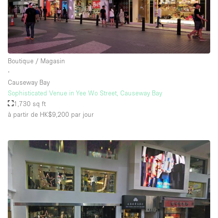
Boutique / Magasin
∙
Causeway Bay
Sophisticated Venue in Yee Wo Street, Causeway Bay
1,730 sq ft
à partir de HK$9,200
par jour