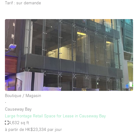
Tarif : sur demande
Boutique / Magasin
∙
Causeway Bay
Large frontage Retail Space for Lease in Causeway Bay
4,632 sq ft
à partir de HK$23,334
par jour