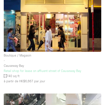
Boutique / Magasin
∙
Causeway Bay
Retail shop for lease on affluent street of Causeway Bay
740 sq ft
à partir de HK$6,667
par jour