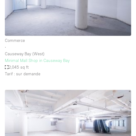
Air conditionné
Animals Friendly
Ascenseur
Bar
Commerce
∙
Cabines d'essayage
Causeway Bay (West)
Chauffage
Minimal Mall Shop in Causeway Bay
2,045 sq ft
Comptoir
Tarif : sur demande
Concierge
Cuisine
De plain-pied
Entrée Large
Espace Avec Vue
Espace Brut