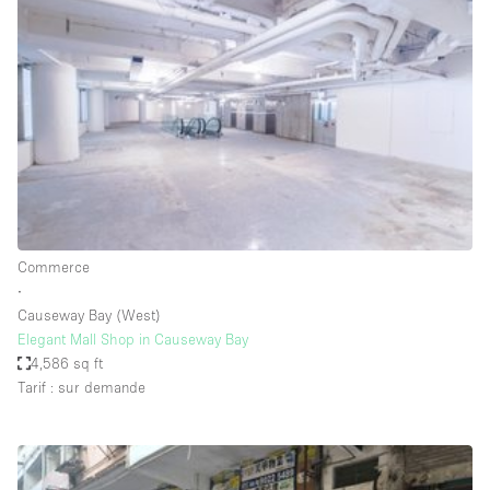
Showroom
Événement
Art
Alimentation
détail
Séance de
Local
Conférence
Réunion
Bureaux
photo
Commercial
Partagé
Type de l'espace
Commerce
∙
Appartement / Loft
Causeway Bay (West)
Elegant Mall Shop in Causeway Bay
Atelier
4,586 sq ft
Autre
Tarif : sur demande
Bateau
Boutique / Magasin