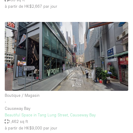
à partir de HK$2,667
par jour
Boutique / Magasin
∙
Causeway Bay
Beautiful Space in Tang Lung Street, Causeway Bay
1,462 sq ft
à partir de HK$9,000
par jour