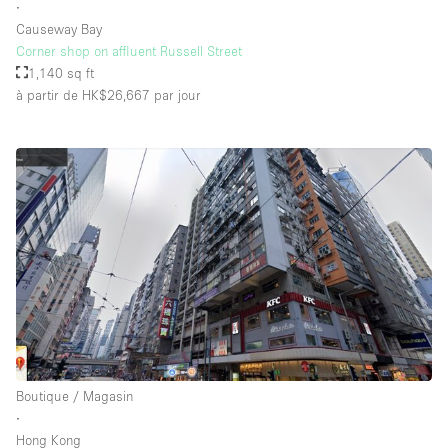
∙
Causeway Bay
Corner shop on affluent Russell Street
1,140 sq ft
à partir de HK$26,667
par jour
Boutique / Magasin
∙
Hong Kong