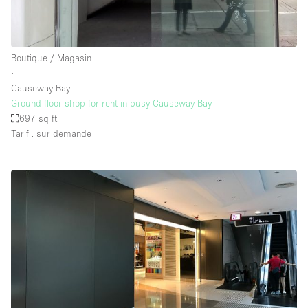
Boutique / Magasin
∙
Causeway Bay
Ground floor shop for rent in busy Causeway Bay
697 sq ft
Tarif : sur demande