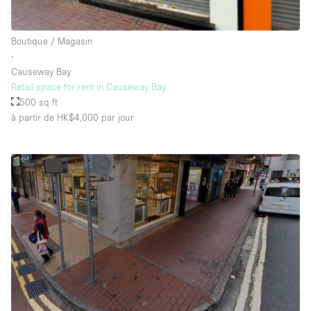
Salle de Bain
Smoking Area
Boutique / Magasin
∙
Soundproof
Causeway Bay
Style Haussmannien
Retail space for rent in Causeway Bay
500 sq ft
Style Industriel
à partir de HK$4,000
par jour
Sur Rue
Surface Habitable
Système de sécurité
Terrace
Toilettes
Water Access
Éclairage
Électricité