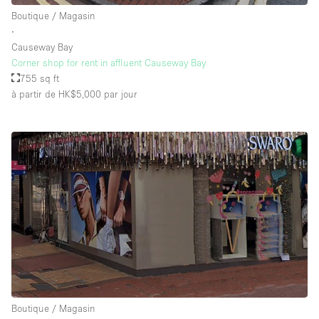
Équipement de bureau
Boutique / Magasin
∙
Équipement sonore et vidéo
Causeway Bay
Corner shop for rent in affluent Causeway Bay
755 sq ft
Étage/accès
à partir de HK$5,000
par jour
Sous-sol
Rez-de-chaussée sur cour
Rez-de-chaussée sur rue
Centre commercial
Rooftop
À l'étage
Autre
Boutique / Magasin