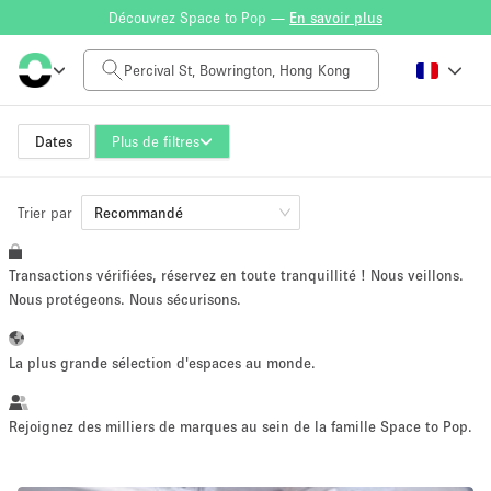
Découvrez Space to Pop —
En savoir plus
Tarif à la journée
HK$0
HK$50,000+
Dates
Plus de filtres
Trier par
Taille de l'espace
Recommandé
Transactions vérifiées, réservez en toute tranquillité ! Nous veillons.
100 sq ft
5000+ sq ft
Nous protégeons. Nous sécurisons.
~ 13 personnes
~ 650 personnes
La plus grande sélection d'espaces au monde.
Type de projet
Rejoignez des milliers de marques au sein de la famille Space to Pop.
Vente au