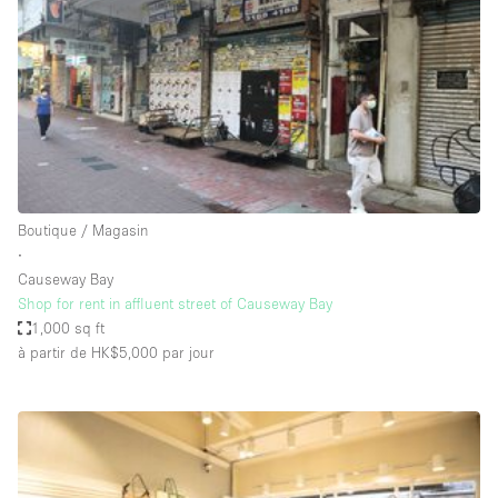
Boutique en Partage
Bureaux
Camion / Fourgon
Commerce
Container
Entrepôt / Espace Stockage / Box
Boutique / Magasin
Espace Atypique / Unique
∙
Espace Créatif
Causeway Bay
Shop for rent in affluent street of Causeway Bay
Espace Publicitaire
1,000 sq ft
Espace Événementiel
à partir de HK$5,000
par jour
Galerie d'art
Kiosque / Stand / Corner
Lobby / Accueil