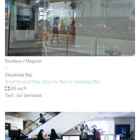
Boutique / Magasin
∙
Causeway Bay
Small Ground Floor Shop for Rent in Causeway Bay
535 sq ft
Tarif : sur demande