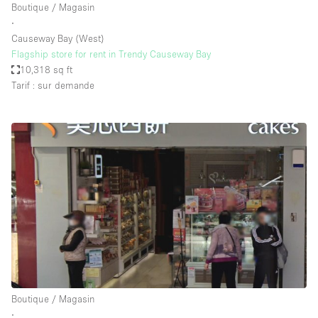
Boutique / Magasin
∙
Causeway Bay (West)
Flagship store for rent in Trendy Causeway Bay
10,318 sq ft
Tarif : sur demande
Boutique / Magasin
∙