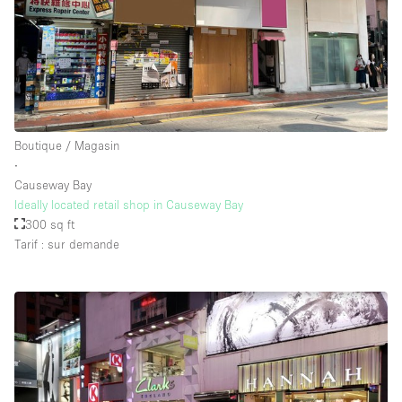
Boutique / Magasin
∙
Causeway Bay
Ideally located retail shop in Causeway Bay
300 sq ft
Tarif : sur demande