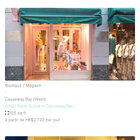
Boutique / Magasin
∙
Causeway Bay (West)
Smart Retail Space in Causeway Bay
555 sq ft
à partir de HK$2,720
par jour