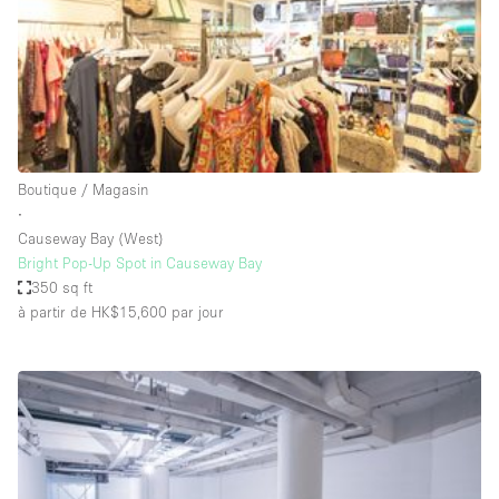
Maison / Villa / Hôtel Particulier
Restaurant / Bar / Café
Rooftop
Salle
Salle de Conférence
Boutique / Magasin
Salle de Réunion
∙
Salon / Festival
Causeway Bay (West)
Bright Pop-Up Spot in Causeway Bay
Salon Beauté / Coiffure
350 sq ft
Studio Photo / Tournage
à partir de HK$15,600
par jour
Étal de Marché
Caractéristiques de l'espace
Accès aux handicapés