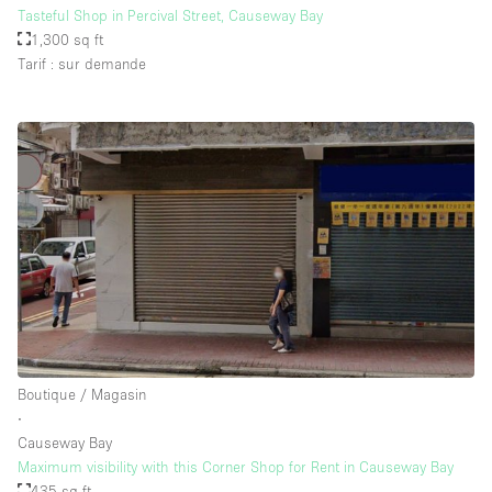
Tasteful Shop in Percival Street, Causeway Bay
1,300 sq ft
Tarif : sur demande
Boutique / Magasin
∙
Causeway Bay
Maximum visibility with this Corner Shop for Rent in Causeway Bay
435 sq ft