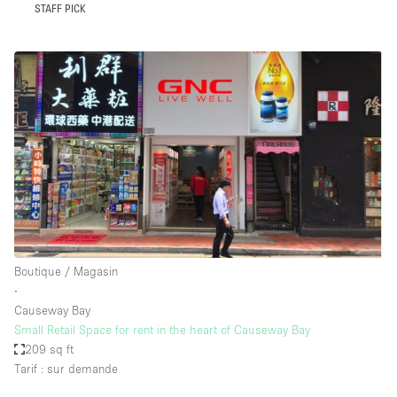
STAFF PICK
Boutique / Magasin
∙
Causeway Bay
Small Retail Space for rent in the heart of Causeway Bay
209 sq ft
Tarif : sur demande