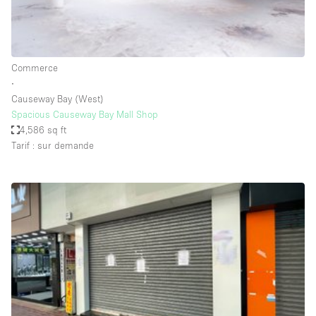
Espace Epuré / Minimaliste
Exposition Véhicules
Internet
Commerce
∙
Jardin
Causeway Bay (West)
Licence Alcool
Spacious Causeway Bay Mall Shop
4,586 sq ft
Lumière du Jour
Tarif : sur demande
Mobilier
Parking Privé
Plusieurs Pièces
Portants
Presentoir Vitrine
Rooftop / Terrasse
Réserve