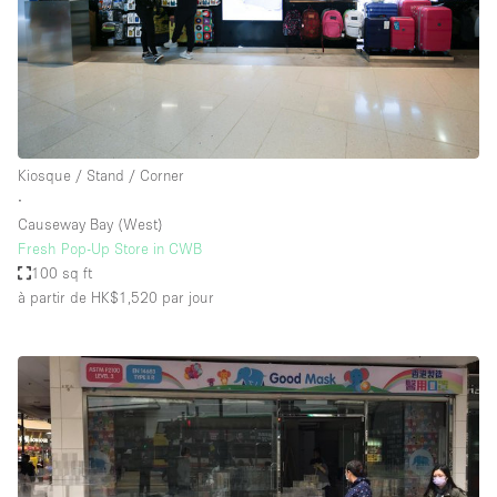
Kiosque / Stand / Corner
∙
Causeway Bay (West)
Fresh Pop-Up Store in CWB
100 sq ft
à partir de HK$1,520
par jour