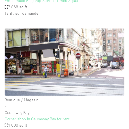
Emblematic Flagship Store in Times Square
7,868 sq ft
Tarif : sur demande
Boutique / Magasin
∙
Causeway Bay
Corner shop in Causeway Bay for rent
1,000 sq ft