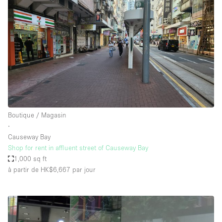
Boutique / Magasin
∙
Causeway Bay
Shop for rent in affluent street of Causeway Bay
1,000 sq ft
à partir de HK$6,667
par jour