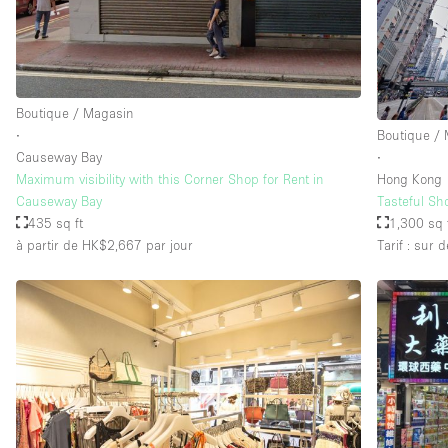
Équipement de bureau
Étage/accès
Sous-sol
Boutique / Magasin
Rez-de-chaussée sur rue
∙
Boutique /
Causeway Bay
∙
Rooftop
Maximum visibility with this Corner Shop for Rent in
Hong Kong
Causeway Bay
Tasteful Sh
Autre
435 sq ft
1,300 sq 
à partir de HK$2,667
par jour
Tarif : sur