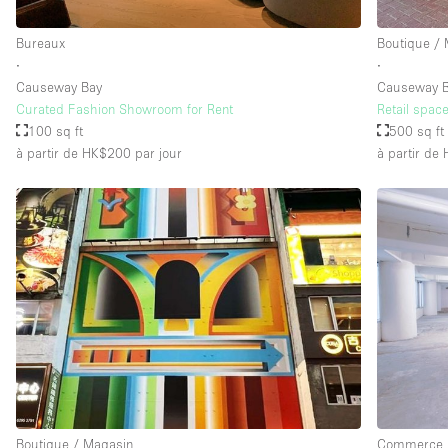
Bureaux
Boutique /
∙
∙
Causeway Bay
Causeway 
Curated Fashion Showroom for Rent
Retail spac
100 sq ft
500 sq ft
à partir de HK$200
par jour
à partir de
Boutique / Magasin
Commerce