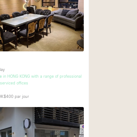
Restaurant / Bar / 
Salle
Salle de Réunion
Salon Beauté / Coi
Étal de Marché
Air conditionné
Bay
ice in HONG KONG with a range of professional
Ascenseur
 serviced offices
Cabines d'essayag
 HK$400
par jour
Comptoir
Cuisine
Entrée Large
Espace Brut