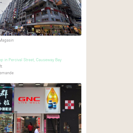
Équipement sonore
Rez-de-chaussée su
Centre commercial
 Magasin
À l'étage
op in Percival Street, Causeway Bay
ft
 demande