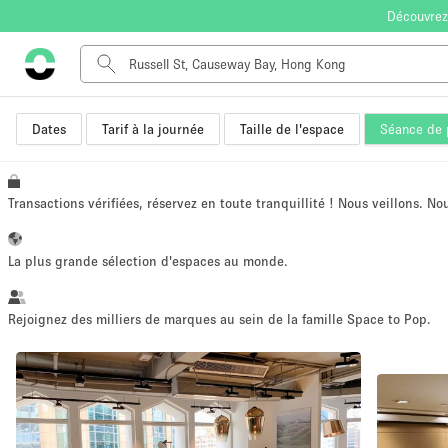
Découvrez
Dates
Tarif à la journée
Taille de l'espace
Séance de 
Type de l'espace
Appartement / Loft
Autre
Transactions vérifiées, réservez en toute tranquillité ! Nous veillons. N
Boutique / Magasin
Bureaux
La plus grande sélection d'espaces au monde.
Commerce
Entrepôt / Espace Stockage / Box
Rejoignez des milliers de marques au sein de la famille Space to Pop.
Espace Créatif
Espace Événementiel
Kiosque / Stand / Corner