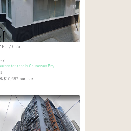
Exposition Véhicul
Jardin
Lumière du Jour
Parking Privé
Portants
/ Bar / Café
Rooftop / Terrasse
Bay
Salle de Bain
aurant for rent in Causeway Bay
ft
Soundproof
 HK$10,667
par jour
Style Industriel
Surface Habitable
Terrace
Water Access
Électricité