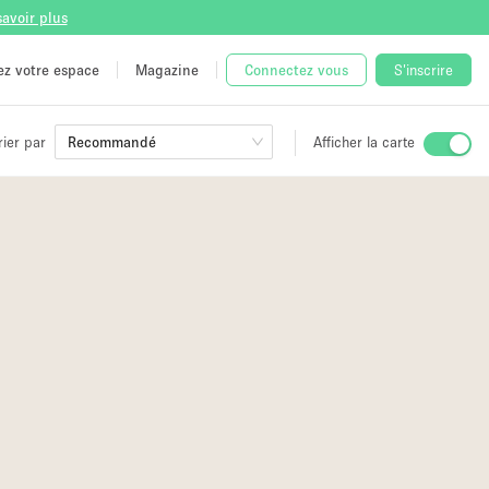
savoir plus
tez votre espace
Magazine
Connectez vous
S'inscrire
rier par
Recommandé
Afficher la carte
ge
 Unique
e
2
2
2