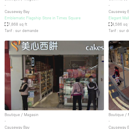
∙
∙
Causeway Bay
Causeway B
Emblematic Flagship Store in Times Square
Elegant Mal
7,868 sq ft
4,586 sq 
Tarif : sur demande
Tarif : sur
Boutique / Magasin
Boutique /
∙
∙
Causeway Bay
Causeway 