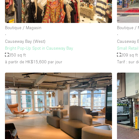
Boutique / Magasin
Boutique /
∙
∙
Causeway Bay (West)
Causeway 
Bright Pop-Up Spot in Causeway Bay
Small Retai
350 sq ft
209 sq ft
à partir de HK$15,600
par jour
Tarif : sur