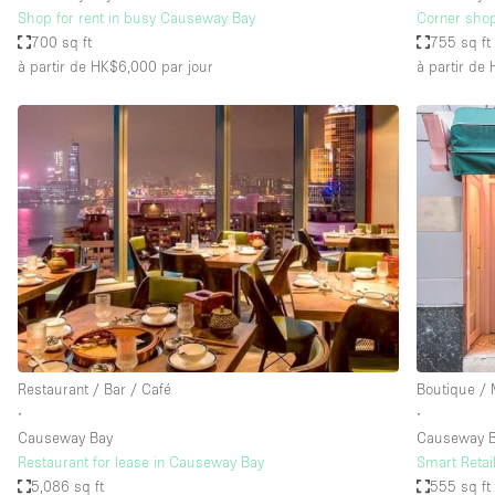
Shop for rent in busy Causeway Bay
Corner shop
700 sq ft
755 sq ft
à partir de HK$6,000
par jour
à partir de
Restaurant / Bar / Café
Boutique /
∙
∙
Causeway Bay
Causeway B
Restaurant for lease in Causeway Bay
Smart Retai
5,086 sq ft
555 sq ft