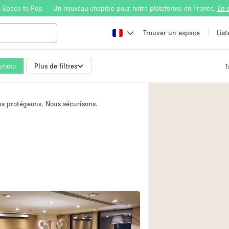
 Space to Pop — Un nouveau chapitre pour notre plateforme en France.
En 
Trouver un espace
Lis
photo
Plus de filtres
T
Atelier
Bateau
ous protégeons. Nous sécurisons.
Boutique en Parta
Camion / Fourgon
Container
Espace Atypique /
Espace Publicitair
Galerie d'art
Lobby / Accueil