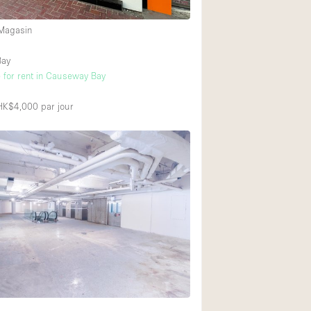
 Magasin
Bay
e for rent in Causeway Bay
 HK$4,000
par jour