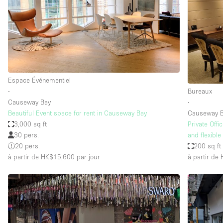
Maison / Villa / Hôtel Particulier
Rooftop
Salle de Conférence
Salon / Festival
Studio Photo / Tournage
Espace Événementiel
∙
Bureaux
Causeway Bay
∙
Caractéristiques 
Accès aux handicapés
Beautiful Event space for rent in Causeway Bay
Causeway 
de l'espace
3,000 sq ft
Private Off
Animals Friendly
30 pers.
and flexible
Bar
20 pers.
200 sq ft
à partir de HK$15,600
par jour
à partir de
Chauffage
Concierge
De plain-pied
Espace Avec Vue