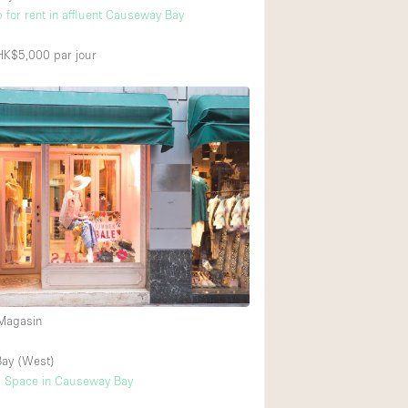
 for rent in affluent Causeway Bay
 HK$5,000
par jour
 Magasin
ay (West)
l Space in Causeway Bay