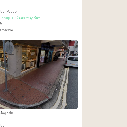
ay (West)
l Shop in Causeway Bay
ft
 demande
 Magasin
Bay