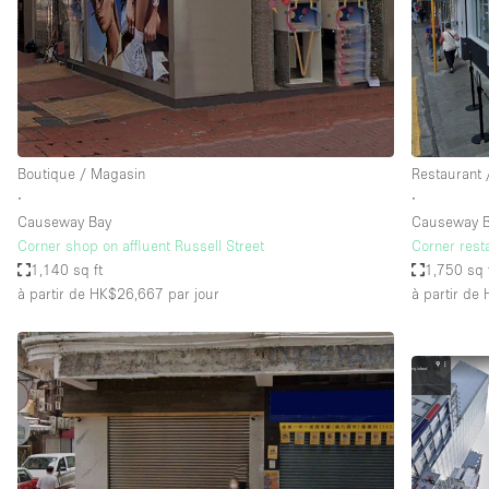
Espace Epuré / Minimaliste
Internet
Licence Alcool
Mobilier
Plusieurs Pièces
Boutique / Magasin
Restaurant 
∙
∙
Presentoir Vitrine
Causeway Bay
Causeway 
Réserve
Corner shop on affluent Russell Street
Corner rest
1,140 sq ft
1,750 sq 
Smoking Area
à partir de HK$26,667
par jour
à partir de
Style Haussmannien
Sur Rue
Système de sécurité
Toilettes
Éclairage