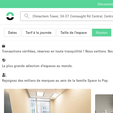
Découvrez
Dates
Tarif à la journée
Taille de l'espace
Réunion
Type de l'espace
Appartement / Loft
Autre
Transactions vérifiées, réservez en toute tranquillité ! Nous veillons. N
Boutique / Magasin
Bureaux
La plus grande sélection d'espaces au monde.
Commerce
Entrepôt / Espace Stockage / Box
Rejoignez des milliers de marques au sein de la famille Space to Pop.
Espace Créatif
Espace Événementiel
Kiosque / Stand / Corner