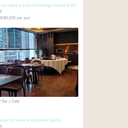
e for Lease in front of Exchange Square & IFC
ft
 HK$6,000
par jour
/ Bar / Café
urant for Lease in Upmarket Central
ft