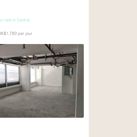
or rent in Central
 HK$1,780
par jour