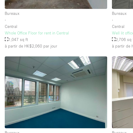
Bureaux
Bureaux
∙
∙
Central
Central
Whole Office Floor for rent in Central
Well lit off
1,047 sq ft
2,706 sq 
à partir de HK$2,060
par jour
à partir de
Bureaux
Bureaux