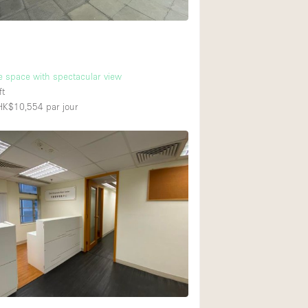
ice space with spectacular view
ft
 HK$10,554
par jour