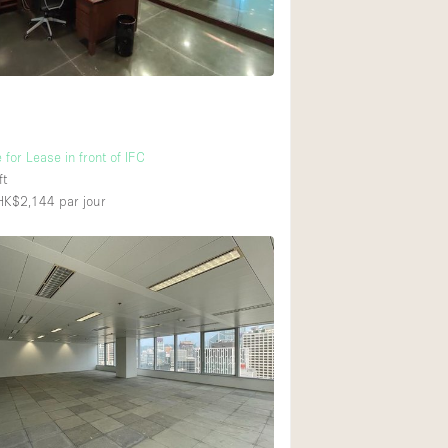
Équipement sonore
Rez-de-chaussée su
Centre commercial
 for Lease in front of IFC
À l'étage
ft
 HK$2,144
par jour