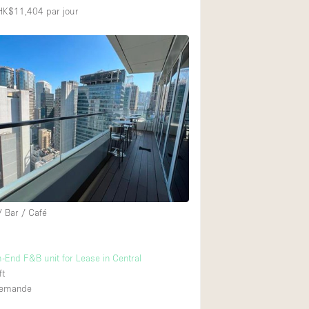
 HK$11,404
par jour
/ Bar / Café
-End F&B unit for Lease in Central
ft
 demande