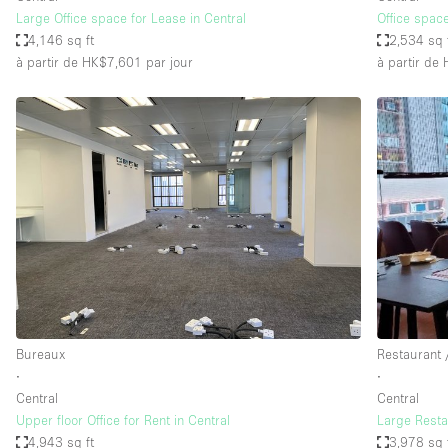
Large Office space for Lease in Central
Office spac
4,146 sq ft
2,534 sq 
à partir de HK$7,601
par jour
à partir de
Bureaux
Restaurant 
∙
∙
Central
Central
Upper floor Office for Rent in Central
Large Resta
4,943 sq ft
3,978 sq 