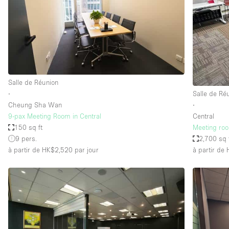
Maison / Villa / Hôtel Particulier
Rooftop
Salle de Conférence
Salon / Festival
Studio Photo / Tournage
Salle de Réunion
∙
Salle de Ré
Cheung Sha Wan
∙
Caractéristiques 
Accès aux handicapés
9-pax Meeting Room in Central
Central
de l'espace
150 sq ft
Meeting roo
Animals Friendly
9 pers.
2,700 sq 
Bar
à partir de HK$2,520
par jour
à partir de
Chauffage
Concierge
De plain-pied
Espace Avec Vue