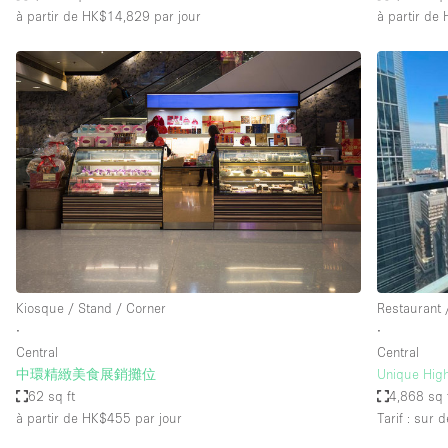
à partir de HK$14,829
par jour
à partir de
Kiosque / Stand / Corner
Restaurant 
∙
∙
Central
Central
中環精緻美食展銷攤位
Unique High
62 sq ft
4,868 sq 
à partir de HK$455
par jour
Tarif : sur