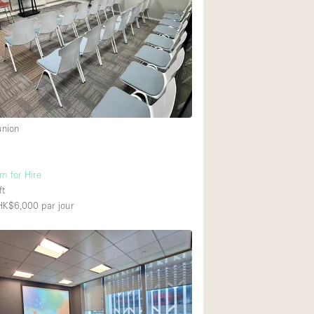
Restaurant / Bar / 
Salle
Salle de Réunion
Salon Beauté / Coi
Étal de Marché
union
Air conditionné
2
m for Hire
Ascenseur
ft
Cabines d'essayag
 HK$6,000
par jour
Comptoir
Cuisine
Entrée Large
Espace Brut