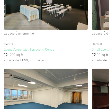
Espace Epuré / Minimaliste
Internet
Licence Alcool
Mobilier
Espace Événementiel
Espace Évé
Plusieurs Pièces
∙
∙
Central
Central
Presentoir Vitrine
Event Venue with Terrace in Central
Small Event
Réserve
1,200 sq ft
600 sq ft
à partir de HK$9,600
par jour
à partir de
Smoking Area
Style Haussmannien
Sur Rue
Système de sécurité
Toilettes
Éclairage