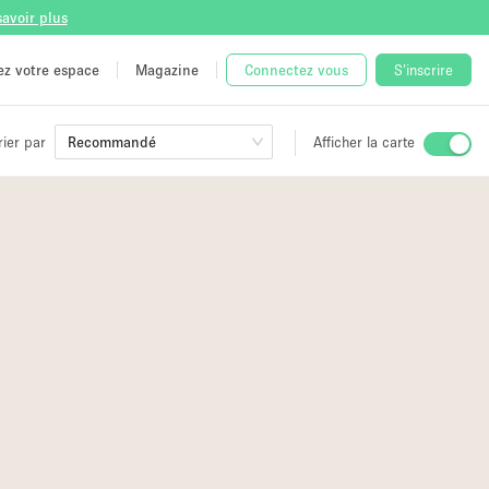
savoir plus
tez votre espace
Magazine
Connectez vous
S'inscrire
rier par
Recommandé
Afficher la carte
ge
 Unique
e