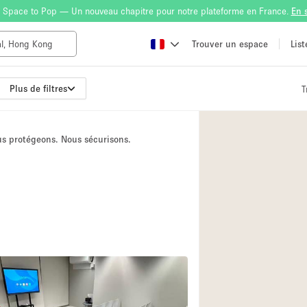
 Space to Pop — Un nouveau chapitre pour notre plateforme en France.
En 
Trouver un espace
Lis
Plus de filtres
T
Atelier
Bateau
ous protégeons. Nous sécurisons.
Boutique en Parta
Camion / Fourgon
Container
Espace Atypique /
Espace Publicitair
Galerie d'art
2
Lobby / Accueil