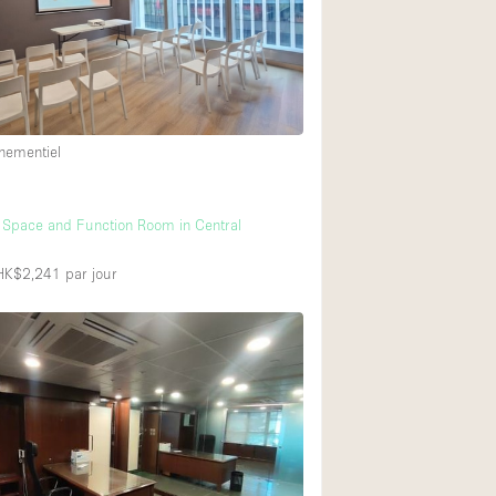
Exposition Véhicul
Jardin
Lumière du Jour
Parking Privé
nementiel
Portants
Rooftop / Terrasse
 Space and Function Room in Central
Salle de Bain
 HK$2,241
par jour
Soundproof
Style Industriel
Surface Habitable
Terrace
Water Access
Électricité