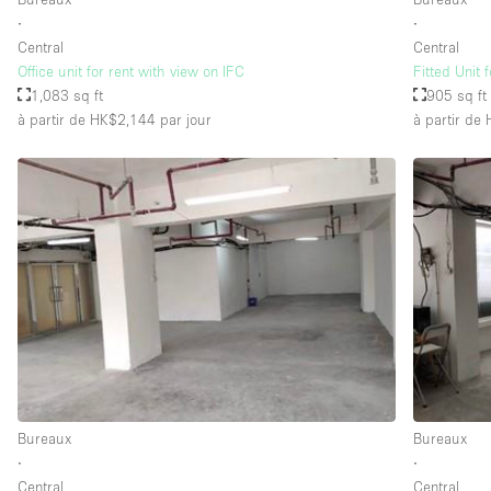
∙
∙
Central
Central
Office unit for rent with view on IFC
Fitted Unit f
1,083 sq ft
905 sq ft
à partir de HK$2,144
par jour
à partir de
Bureaux
Bureaux
∙
∙
Central
Central