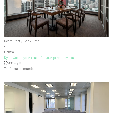
Restaurant / Bar / Café
∙
Central
Kyoto Joe at your reach for your private events
200 sq ft
Tarif : sur demande