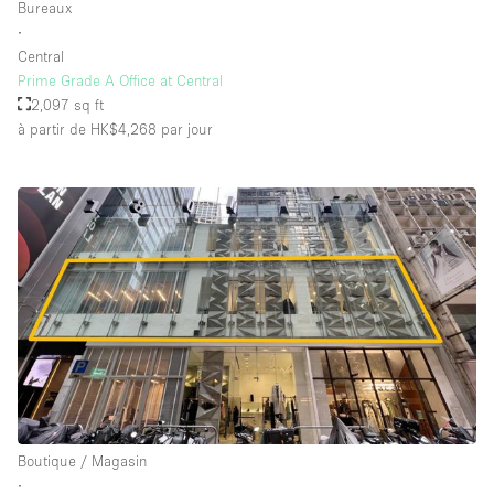
Bureaux
∙
Central
Prime Grade A Office at Central
2,097 sq ft
à partir de HK$4,268
par jour
Boutique / Magasin
∙