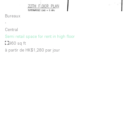
Bureaux
∙
Central
Semi retail space for rent in high floor
960 sq ft
à partir de HK$1,280
par jour