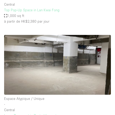
Central
Top Pop-Up Space in Lan Kwai Fong
1,000 sq ft
à partir de HK$2,380
par jour
Espace Atypique / Unique
∙
Central