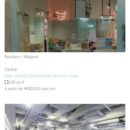
Boutique / Magasin
∙
Central
High Visibility Central Retail Store for Lease
428 sq ft
à partir de HK$3,420
par jour