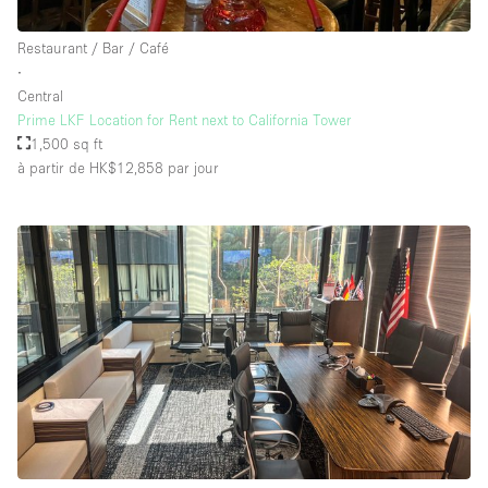
Équipement de bureau
Restaurant / Bar / Café
Équipement sonore et vidéo
∙
Central
Prime LKF Location for Rent next to California Tower
Étage/accès
1,500 sq ft
à partir de HK$12,858
par jour
Sous-sol
Rez-de-chaussée sur cour
Rez-de-chaussée sur rue
Centre commercial
Rooftop
À l'étage
Autre