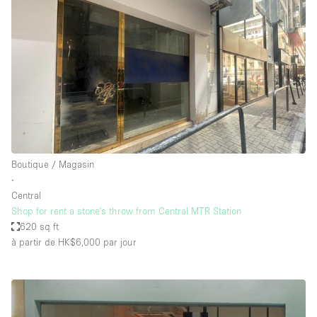
Boutique / Magasin
∙
Central
Shop for rent a stone's throw from Central MTR Station
620 sq ft
à partir de HK$6,000
par jour