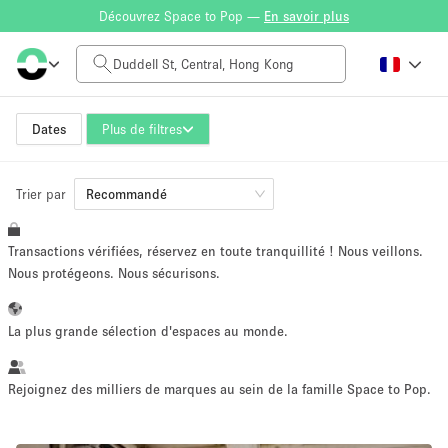
Découvrez Space to Pop —
En savoir plus
Tarif à la journée
HK$0
HK$50,000+
Dates
Plus de filtres
Trier par
Taille de l'espace
Recommandé
Transactions vérifiées, réservez en toute tranquillité ! Nous veillons.
100 sq ft
5000+ sq ft
Nous protégeons. Nous sécurisons.
~ 13 personnes
~ 650 personnes
La plus grande sélection d'espaces au monde.
Type de projet
Rejoignez des milliers de marques au sein de la famille Space to Pop.
Vente au