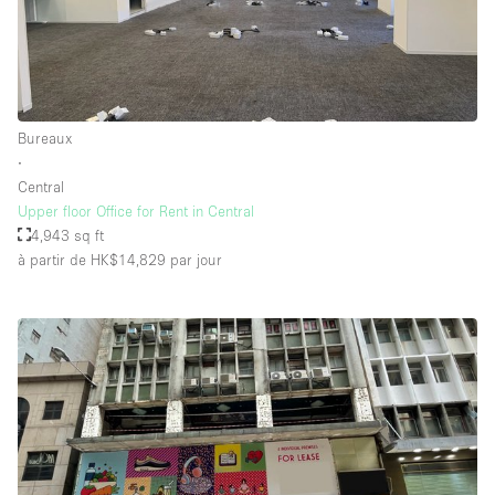
Bureaux
∙
Central
Upper floor Office for Rent in Central
4,943 sq ft
à partir de HK$14,829
par jour