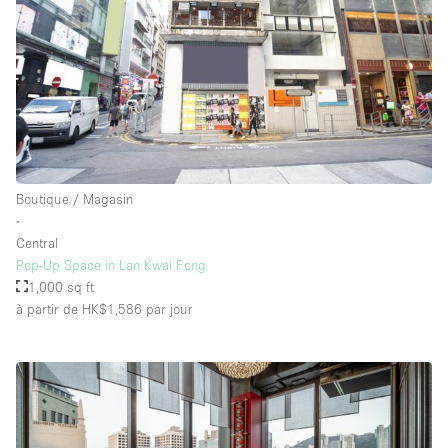
Boutique / Magasin
∙
Central
Pop-Up Space in Lan Kwai Fong
1,000 sq ft
à partir de HK$1,586
par jour