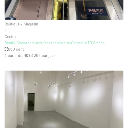
Boutique / Magasin
∙
Central
Retail/ Showroom unit for rent close to Central MTR Station
860 sq ft
à partir de HK$3,267
par jour