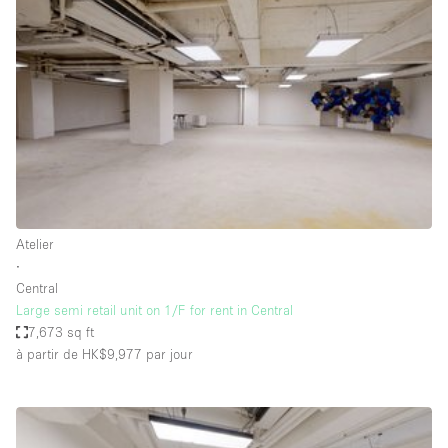
Showroom
Événement
Art
Alimentation
détail
Séance de
Local
Conférence
Réunion
Bureaux
photo
Commercial
Partagé
Type de l'espace
Atelier
∙
Appartement / Loft
Central
Large semi retail unit on 1/F for rent in Central
Atelier
7,673 sq ft
Autre
à partir de HK$9,977
par jour
Bateau
Boutique / Magasin