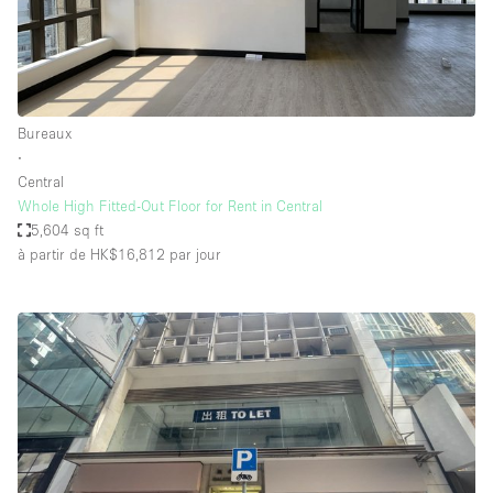
Bureaux
∙
Central
Whole High Fitted-Out Floor for Rent in Central
5,604 sq ft
à partir de HK$16,812
par jour