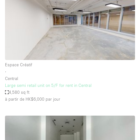
Boutique en Partage
Bureaux
Camion / Fourgon
Commerce
Container
Entrepôt / Espace Stockage / Box
Espace Créatif
Espace Atypique / Unique
∙
Espace Créatif
Central
Large semi retail unit on 5/F for rent in Central
Espace Publicitaire
4,580 sq ft
Espace Événementiel
à partir de HK$6,000
par jour
Galerie d'art
Kiosque / Stand / Corner
Lobby / Accueil