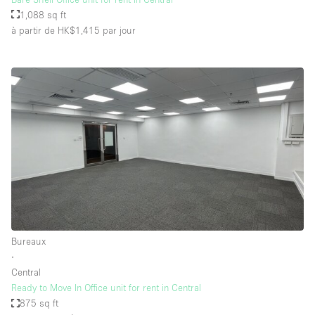
1,088 sq ft
à partir de HK$1,415
par jour
Bureaux
∙
Central
Ready to Move In Office unit for rent in Central
875 sq ft