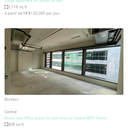
Large Basement in Central for rent
3,716 sq ft
à partir de HK$120,000
par jour
Bureaux
∙
Central
Brand new Office space for rent close to Central MTR Station
908 sq ft