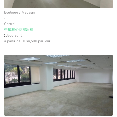
Boutique / Magasin
∙
Central
中環核心商舖出租
800 sq ft
à partir de HK$4,500
par jour