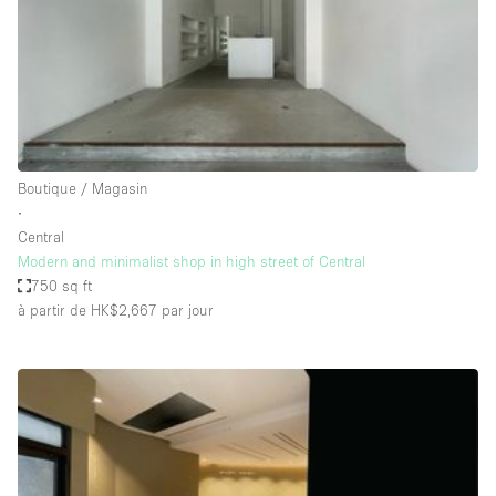
Maison / Villa / Hôtel Particulier
Restaurant / Bar / Café
Rooftop
Salle
Salle de Conférence
Boutique / Magasin
Salle de Réunion
∙
Salon / Festival
Central
Modern and minimalist shop in high street of Central
Salon Beauté / Coiffure
750 sq ft
Studio Photo / Tournage
à partir de HK$2,667
par jour
Étal de Marché
Caractéristiques de l'espace
Accès aux handicapés