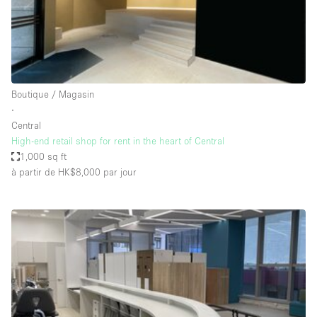
Air conditionné
Animals Friendly
Ascenseur
Bar
Boutique / Magasin
∙
Cabines d'essayage
Central
Chauffage
High-end retail shop for rent in the heart of Central
1,000 sq ft
Comptoir
à partir de HK$8,000
par jour
Concierge
Cuisine
De plain-pied
Entrée Large
Espace Avec Vue
Espace Brut