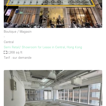
Air conditionné
Animals Friendly
Ascenseur
Bar
Boutique / Magasin
∙
Cabines d'essayage
Central
Chauffage
Semi Retail/ Showroom for Lease in Central, Hong Kong
2,268 sq ft
Comptoir
Tarif : sur demande
Concierge
Cuisine
De plain-pied
Entrée Large
Espace Avec Vue
Espace Brut