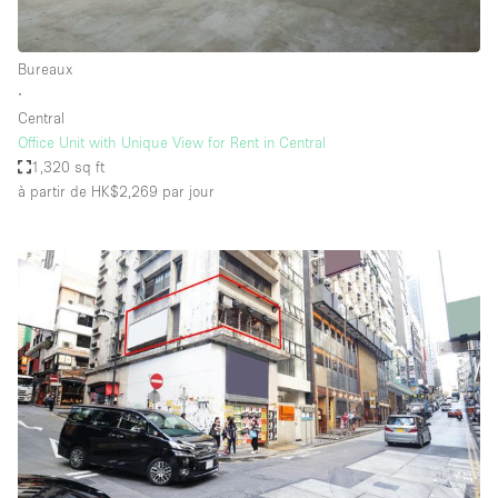
Bureaux
∙
Central
Office Unit with Unique View for Rent in Central
1,320 sq ft
à partir de HK$2,269
par jour