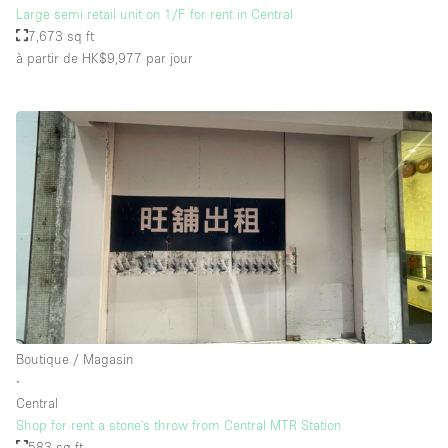
Large semi retail unit on 1/F for rent in Central
7,673 sq ft
à partir de HK$9,977
par jour
Boutique / Magasin
∙
Central
Shop for rent a stone's throw from Central MTR Station
583 sq ft