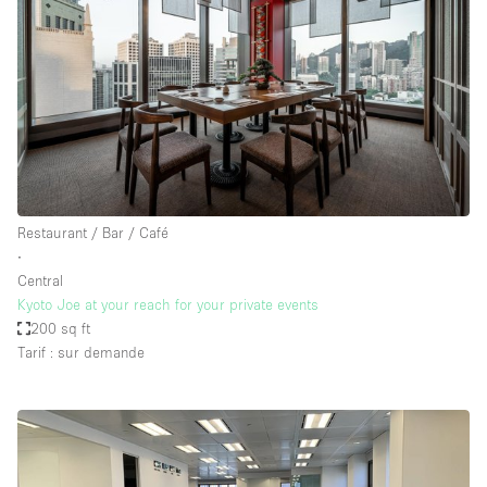
Restaurant / Bar / Café
∙
Central
Kyoto Joe at your reach for your private events
200 sq ft
Tarif : sur demande