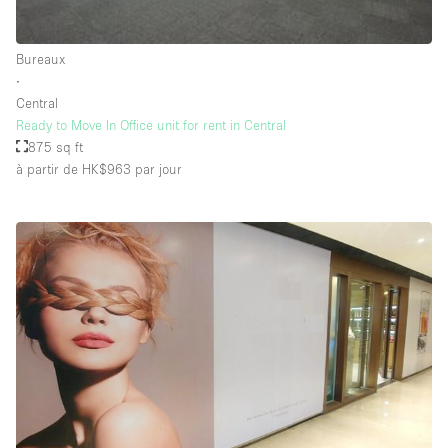
Salle de Bain
Smoking Area
Bureaux
∙
Soundproof
Central
Style Haussmannien
Ready to Move In Office unit for rent in Central
875 sq ft
Style Industriel
à partir de HK$963
par jour
Sur Rue
Surface Habitable
Système de sécurité
Terrace
Toilettes
Water Access
Éclairage
Électricité