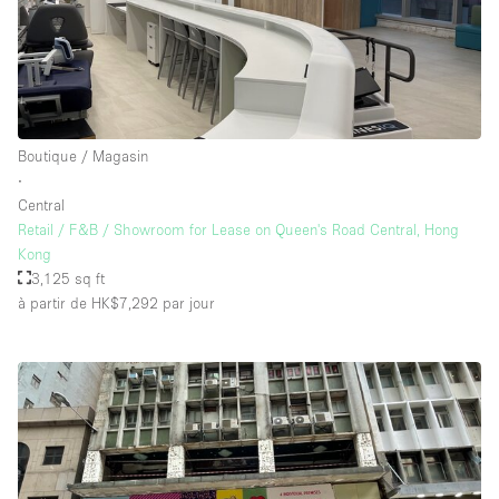
Boutique / Magasin
∙
Central
Retail / F&B / Showroom for Lease on Queen's Road Central, Hong
Kong
3,125 sq ft
à partir de HK$7,292
par jour