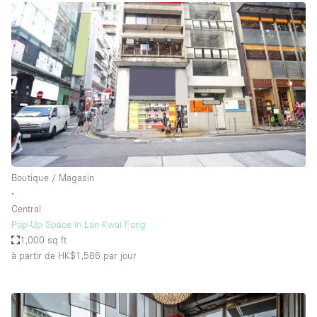
Boutique / Magasin
∙
Central
Pop-Up Space in Lan Kwai Fong
1,000 sq ft
à partir de HK$1,586
par jour