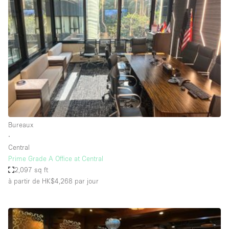
Showroom
Événement
Art
Alimentation
détail
Séance de
Local
Conférence
Réunion
Bureaux
photo
Commercial
Partagé
Type de l'espace
Bureaux
∙
Appartement / Loft
Central
Prime Grade A Office at Central
Atelier
2,097 sq ft
Autre
à partir de HK$4,268
par jour
Bateau
Boutique / Magasin