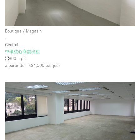
Boutique / Magasin
∙
Central
中環核心商舖出租
800 sq ft
à partir de HK$4,500
par jour