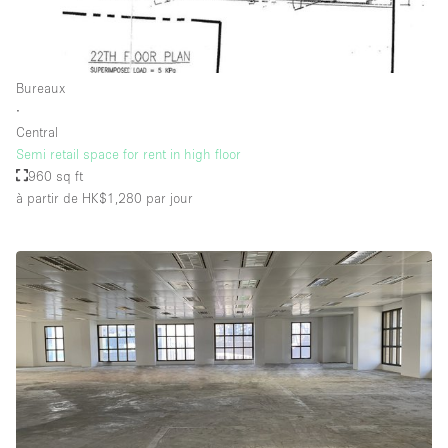
Bureaux
∙
Central
Semi retail space for rent in high floor
960 sq ft
à partir de HK$1,280
par jour