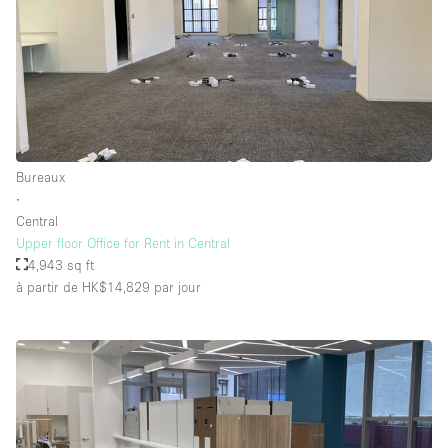
Bureaux
∙
Central
Upper floor Office for Rent in Central
4,943 sq ft
à partir de HK$14,829
par jour