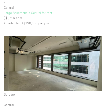
∙
Central
Large Basement in Central for rent
3,716 sq ft
à partir de HK$120,000
par jour
Bureaux
∙
Central