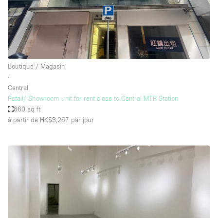
Boutique / Magasin
∙
Central
Retail/ Showroom unit for rent close to Central MTR Station
860 sq ft
à partir de HK$3,267
par jour