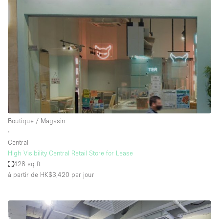
Boutique / Magasin
∙
Central
High Visibility Central Retail Store for Lease
428 sq ft
à partir de HK$3,420
par jour