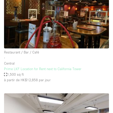
Boutique en Partage
Bureaux
Camion / Fourgon
Commerce
Container
Entrepôt / Espace Stockage / Box
Restaurant / Bar / Café
Espace Atypique / Unique
∙
Espace Créatif
Central
Prime LKF Location for Rent next to California Tower
Espace Publicitaire
1,500 sq ft
Espace Événementiel
à partir de HK$12,858
par jour
Galerie d'art
Kiosque / Stand / Corner
Lobby / Accueil