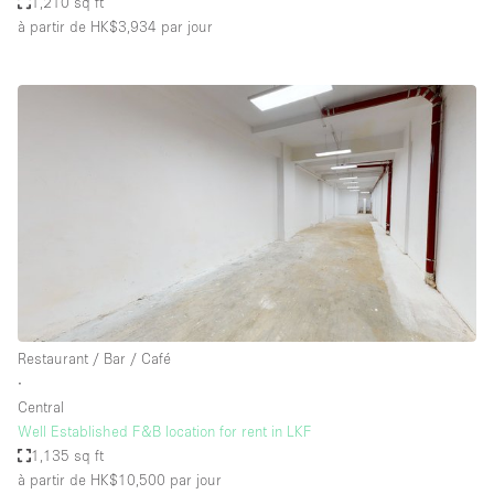
1,210 sq ft
à partir de HK$3,934
par jour
Restaurant / Bar / Café
∙
Central
Well Established F&B location for rent in LKF
1,135 sq ft
à partir de HK$10,500
par jour