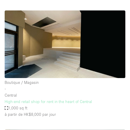
Boutique / Magasin
∙
Central
High-end retail shop for rent in the heart of Central
1,000 sq ft
à partir de HK$8,000
par jour