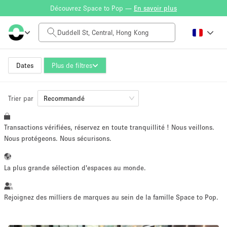
Découvrez Space to Pop —
En savoir plus
Tarif à la journée
HK$0
HK$50,000+
Dates
Plus de filtres
Trier par
Taille de l'espace
Recommandé
Transactions vérifiées, réservez en toute tranquillité ! Nous veillons.
100 sq ft
5000+ sq ft
Nous protégeons. Nous sécurisons.
~ 13 personnes
~ 650 personnes
La plus grande sélection d'espaces au monde.
Type de projet
Rejoignez des milliers de marques au sein de la famille Space to Pop.
Vente au