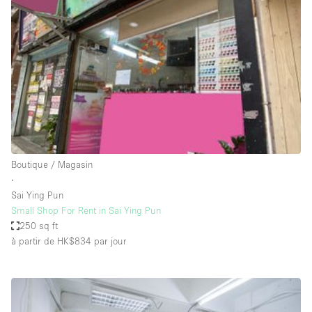
Maison / Villa / Hôtel Particulier
Restaurant / Bar / Café
Rooftop
Salle
Salle de Conférence
Salle de Réunion
Salon / Festival
Boutique / Magasin
Salon Beauté / Coiffure
∙
Studio Photo / Tournage
Sai Ying Pun
Small Shop For Rent in Sai Ying Pun
Étal de Marché
250 sq ft
à partir de HK$834
par jour
Caractéristiques de l'espace
Accès aux handicapés