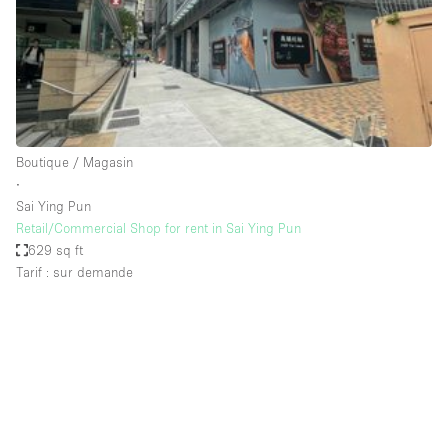
Espace Epuré / Minimaliste
Exposition Véhicules
Internet
Jardin
Licence Alcool
Boutique / Magasin
∙
Lumière du Jour
Sai Ying Pun
Mobilier
Retail/Commercial Shop for rent in Sai Ying Pun
629 sq ft
Parking Privé
Tarif : sur demande
Plusieurs Pièces
Portants
Presentoir Vitrine
Rooftop / Terrasse
Réserve