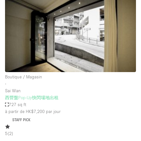
Showroom
Événement
Art
Alimentation
détail
Séance de
Local
Conférence
Réunion
Bureaux
photo
Commercial
Partagé
Type de l'espace
Boutique / Magasin
∙
Appartement / Loft
Sai Wan
西營盤Pop-Up快閃場地出租
Atelier
727 sq ft
Autre
à partir de HK$7,200
par jour
Bateau
STAFF PICK
Boutique / Magasin
5
(
2
)