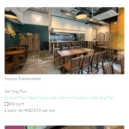
Boutique en Partage
Bureaux
Camion / Fourgon
Commerce
Container
Entrepôt / Espace Stockage / Box
Espace Atypique / Unique
Espace Créatif
Espace Événementiel
Espace Publicitaire
∙
Espace Événementiel
Sai Ying Pun
Ground Floor Retail Space with Kitchen Facilities in Sai Ying Pun
Galerie d'art
960 sq ft
Kiosque / Stand / Corner
à partir de HK$2,572
par jour
Lobby / Accueil