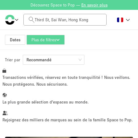
Découvrez Space to Pop —
En savoir plus
Tarif à la journée
HK$0
HK$50,000+
Dates
Plus de filtres
Trier par
Taille de l'espace
Recommandé
Transactions vérifiées, réservez en toute tranquillité ! Nous veillons.
100 sq ft
5000+ sq ft
Nous protégeons. Nous sécurisons.
~ 13 personnes
~ 650 personnes
La plus grande sélection d'espaces au monde.
Type de projet
Rejoignez des milliers de marques au sein de la famille Space to Pop.
Vente au