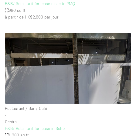
F&B/ Retail unit for lease close to PMQ
980 sq ft
à partir de HK$2,600
par jour
Restaurant / Bar / Café
∙
Central
F&B/ Retail unit for lease in Soho
1,380 sq ft