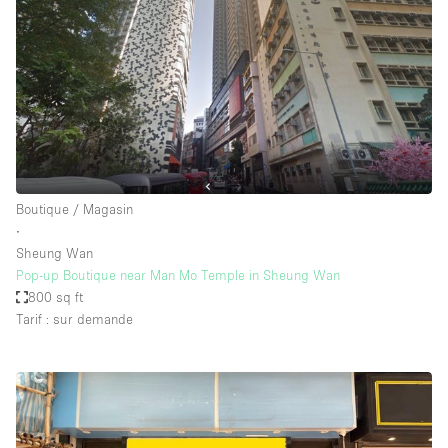
Boutique / Magasin
∙
Sheung Wan
Pop-up Boutique near Man Mo Temple in Sheung Wan
800 sq ft
Tarif : sur demande