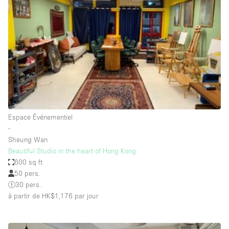
Boutique en Partage
Bureaux
Camion / Fourgon
Commerce
Container
Entrepôt / Espace Stockage / Box
Espace Atypique / Unique
Espace Événementiel
Espace Créatif
∙
Sheung Wan
Espace Publicitaire
Beautiful Studio in the heart of Hong Kong
Espace Événementiel
600 sq ft
50 pers.
Galerie d'art
30 pers.
Kiosque / Stand / Corner
à partir de HK$1,176
par jour
Lobby / Accueil