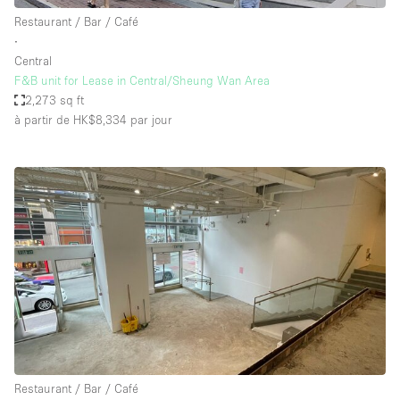
Restaurant / Bar / Café
∙
Central
F&B unit for Lease in Central/Sheung Wan Area
2,273 sq ft
à partir de HK$8,334
par jour
Restaurant / Bar / Café