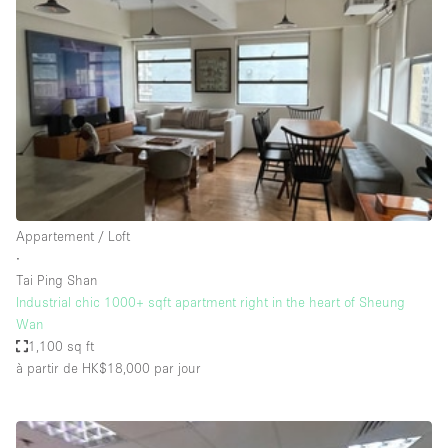
Maison / Villa / Hôtel Particulier
Restaurant / Bar / Café
Rooftop
Salle
Salle de Conférence
Salle de Réunion
Salon / Festival
Appartement / Loft
Salon Beauté / Coiffure
∙
Studio Photo / Tournage
Tai Ping Shan
Industrial chic 1000+ sqft apartment right in the heart of Sheung
Étal de Marché
Wan
1,100 sq ft
à partir de HK$18,000
par jour
Caractéristiques de l'espace
Accès aux handicapés