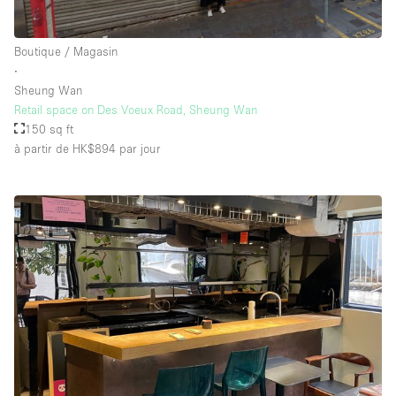
Boutique / Magasin
∙
Sheung Wan
Retail space on Des Voeux Road, Sheung Wan
150 sq ft
à partir de HK$894
par jour