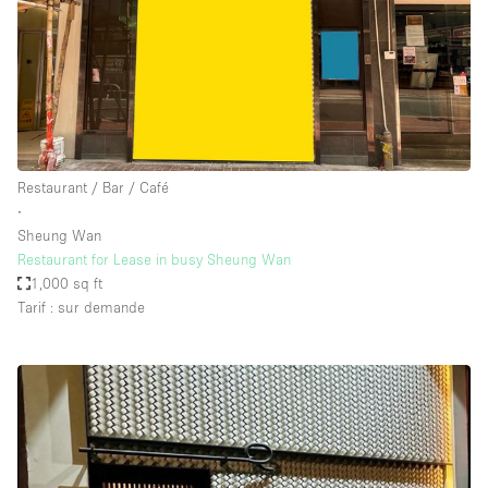
Restaurant / Bar / Café
∙
Sheung Wan
Restaurant for Lease in busy Sheung Wan
1,000 sq ft
Tarif : sur demande