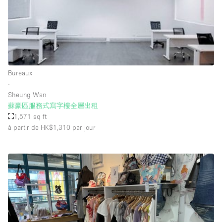
Salle de Bain
Smoking Area
Soundproof
Style Haussmannien
Bureaux
Style Industriel
∙
Sur Rue
Sheung Wan
蘇豪區服務式寫字樓全層出租
Surface Habitable
1,571 sq ft
à partir de HK$1,310
par jour
Système de sécurité
Terrace
Toilettes
Water Access
Éclairage
Électricité