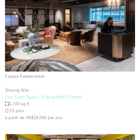
Showroom
Événement
Art
Alimentation
détail
Séance de
Local
Conférence
Réunion
Bureaux
photo
Commercial
Partagé
Type de l'espace
Espace Événementiel
∙
Appartement / Loft
Sheung Wan
Chic Event Space | Sheung Wan | Central
Atelier
4,100 sq ft
Autre
75 pers.
à partir de HK$28,080
par jour
Bateau
Boutique / Magasin