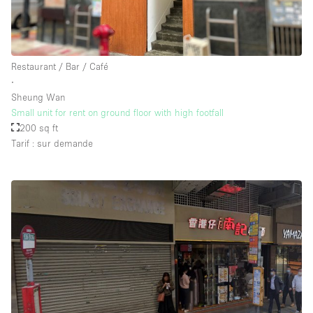
Restaurant / Bar / Café
∙
Sheung Wan
Small unit for rent on ground floor with high footfall
200 sq ft
Tarif : sur demande