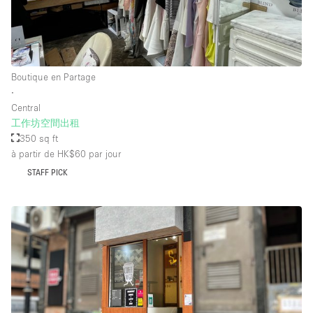
Équipement de bureau
Équipement sonore et vidéo
Boutique en Partage
Étage/accès
∙
Central
Sous-sol
工作坊空間出租
350 sq ft
Rez-de-chaussée sur cour
à partir de HK$60
par jour
Rez-de-chaussée sur rue
STAFF PICK
Centre commercial
Rooftop
À l'étage
Autre