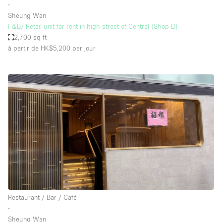
∙
Sheung Wan
F&B/ Retail unit for rent in high street of Central (Shop D)
2,700 sq ft
à partir de HK$5,200
par jour
Restaurant / Bar / Café
∙
Sheung Wan