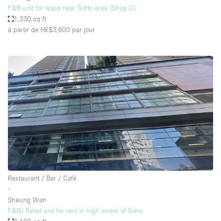
F&B unit for lease near SoHo area (Shop C)
1,330 sq ft
à partir de HK$3,600
par jour
Restaurant / Bar / Café
∙
Sheung Wan
F&B/ Retail unit for rent in high street of Soho