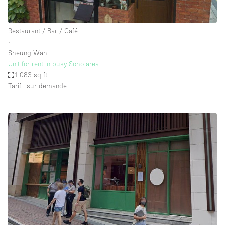
Restaurant / Bar / Café
∙
Sheung Wan
Unit for rent in busy Soho area
1,083 sq ft
Tarif : sur demande