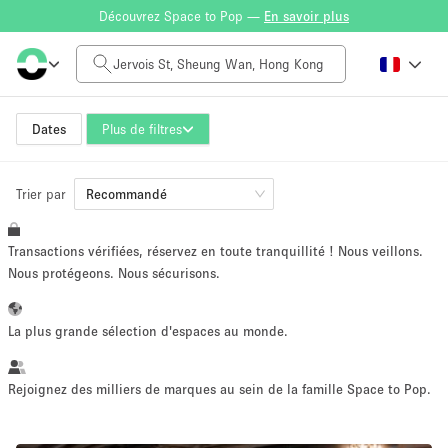
Découvrez Space to Pop —
En savoir plus
Tarif à la journée
HK$0
HK$50,000+
Dates
Plus de filtres
Trier par
Taille de l'espace
Recommandé
Transactions vérifiées, réservez en toute tranquillité ! Nous veillons.
100 sq ft
5000+ sq ft
Nous protégeons. Nous sécurisons.
~ 13 personnes
~ 650 personnes
La plus grande sélection d'espaces au monde.
Type de projet
Rejoignez des milliers de marques au sein de la famille Space to Pop.
Vente au