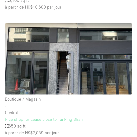
6,100 sq ft
à partir de HK$10,600
par jour
Boutique / Magasin
∙
Central
Nice shop for Lease close to Tai Ping Shan
650 sq ft
à partir de HK$2,059
par jour