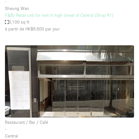
∙
Sheung Wan
F&B/ Retail unit for rent in high street of Central (Shop R1)
6,100 sq ft
à partir de HK$6,600
par jour
Restaurant / Bar / Café
∙
Central