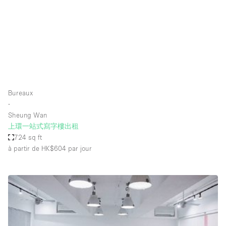
Espace Epuré / Minimaliste
Exposition Véhicules
Internet
Jardin
Licence Alcool
Bureaux
Lumière du Jour
∙
Mobilier
Sheung Wan
上環一站式寫字樓出租
Parking Privé
724 sq ft
Plusieurs Pièces
à partir de HK$604
par jour
Portants
Presentoir Vitrine
Rooftop / Terrasse
Réserve