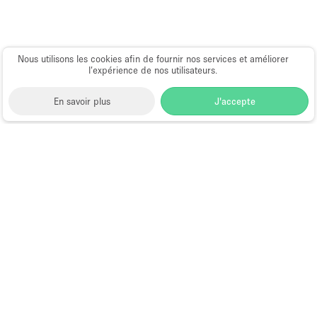
Nous utilisons les cookies afin de fournir nos services et améliorer
l’expérience de nos utilisateurs.
En savoir plus
J'accepte
Space to Pop
>
Louer une salle de réunion
>
Location
Salles & Espaces de Réunion à Hong Kong
>
Location
Salles & Espaces de Réunion à Sheung Wan, Hong
Kong
>
Location Salles & Espaces de Réunion à
Jervois Street, Hong Kong
Salle de Réunion à Louer à Jervois
Street, Hong Kong