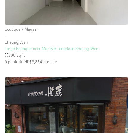
Boutique / Magasin
∙
Sheung Wan
Large Boutique near Man Mo Temple in Sheung Wan
800 sq ft
à partir de HK$3,334
par jour