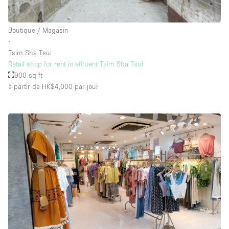
Salle de Bain
Smoking Area
Boutique / Magasin
∙
Soundproof
Tsim Sha Tsui
Style Haussmannien
Retail shop for rent in affluent Tsim Sha Tsui
900 sq ft
Style Industriel
à partir de HK$4,000
par jour
Sur Rue
Surface Habitable
Système de sécurité
Terrace
Toilettes
Water Access
Éclairage
Électricité