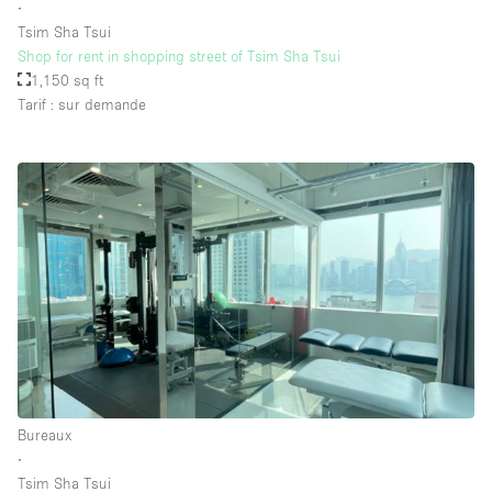
∙
Tsim Sha Tsui
Shop for rent in shopping street of Tsim Sha Tsui
1,150 sq ft
Tarif : sur demande
Bureaux
∙
Tsim Sha Tsui