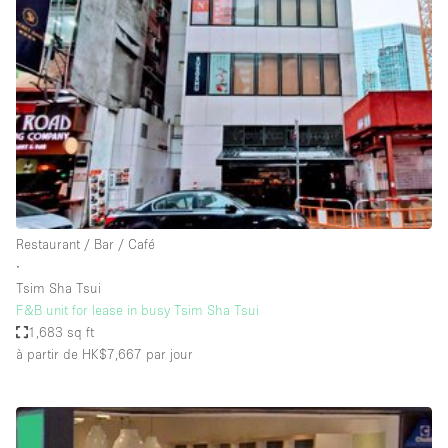
Showroom
Événement
Art
Alimentation
détail
Séance de
Local
Conférence
Réunion
Bureaux
photo
Commercial
Partagé
Type de l'espace
Restaurant / Bar / Café
∙
Appartement / Loft
Tsim Sha Tsui
F&B unit for lease in busy Tsim Sha Tsui
Atelier
1,683 sq ft
Autre
à partir de HK$7,667
par jour
Bateau
Boutique / Magasin