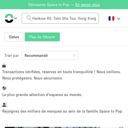
Découvrez Space to Pop —
En savoir plus
Tarif à la journée
HK$0
HK$50,000+
Dates
Plus de filtres
Trier par
Taille de l'espace
Recommandé
Transactions vérifiées, réservez en toute tranquillité ! Nous veillons.
100 sq ft
5000+ sq ft
Nous protégeons. Nous sécurisons.
~ 13 personnes
~ 650 personnes
La plus grande sélection d'espaces au monde.
Type de projet
Rejoignez des milliers de marques au sein de la famille Space to Pop.
Vente au