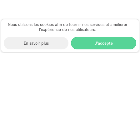
Nous utilisons les cookies afin de fournir nos services et améliorer
l’expérience de nos utilisateurs.
En savoir plus
J'accepte
Space to Pop
>
Louer un restaurant ou bar éphémère
>
Location Restaurants & Bars Éphémères à Hong
Kong
>
Location Restaurants & Bars Éphémères à
Tsim Sha Tsui, Hong Kong
>
Location Restaurants &
Bars Éphémères à Hankow Road, Hong Kong
Restaurants et Bars Éphémères à
Hankow Road, Hong Kong