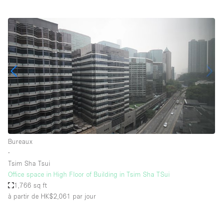
Bureaux
∙
Tsim Sha Tsui
Office space in High Floor of Building in Tsim Sha TSui
1,766 sq ft
à partir de HK$2,061
par jour