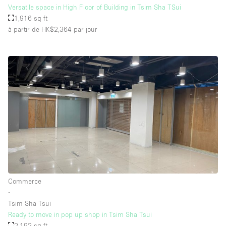
Versatile space in High Floor of Building in Tsim Sha TSui
1,916 sq ft
à partir de HK$2,364
par jour
Commerce
∙
Tsim Sha Tsui
Ready to move in pop up shop in Tsim Sha Tsui
2,192 sq ft