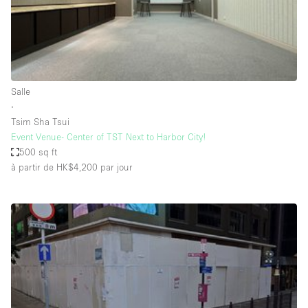
Air conditionné
Animals Friendly
Ascenseur
Bar
Salle
∙
Cabines d'essayage
Tsim Sha Tsui
Chauffage
Event Venue- Center of TST Next to Harbor City!
500 sq ft
Comptoir
à partir de HK$4,200
par jour
Concierge
Cuisine
De plain-pied
Entrée Large
Espace Avec Vue
Espace Brut