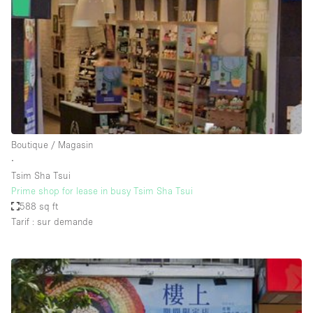
Boutique en Partage
Bureaux
Camion / Fourgon
Commerce
Container
Entrepôt / Espace Stockage / Box
Boutique / Magasin
Espace Atypique / Unique
∙
Espace Créatif
Tsim Sha Tsui
Prime shop for lease in busy Tsim Sha Tsui
Espace Publicitaire
588 sq ft
Espace Événementiel
Tarif : sur demande
Galerie d'art
Kiosque / Stand / Corner
Lobby / Accueil