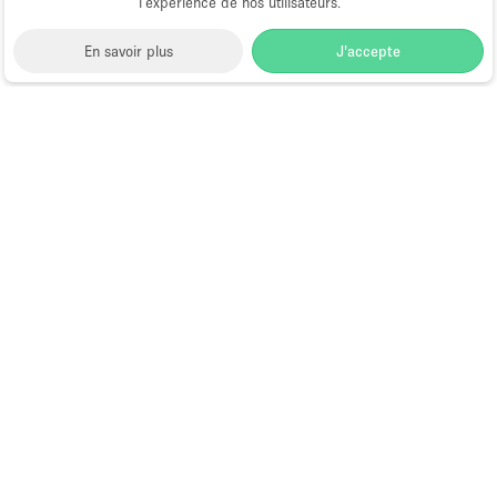
l’expérience de nos utilisateurs.
Équipement de bureau
En savoir plus
J'accepte
Équipement sonore et vidéo
Étage/accès
Space to Pop
>
Louer une salle de réunion
>
Location
Sous-sol
Salles & Espaces de Réunion à Hong Kong
>
Location
Salles & Espaces de Réunion à Wan Chai, Hong Kong
Rez-de-chaussée sur cour
>
Location Salles & Espaces de Réunion à Gloucester
Rez-de-chaussée sur rue
Road, Hong Kong
Centre commercial
Salle de Réunion à Louer à
Rooftop
Gloucester Road, Hong Kong
À l'étage
Autre
Choose
Magazine
Français
a
Guide des boutiques éphémères à
Language