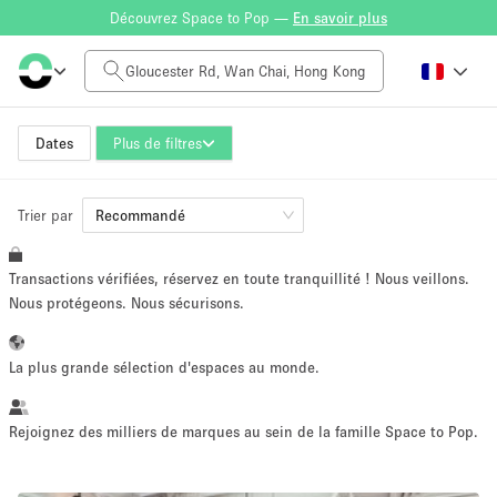
Découvrez Space to Pop —
En savoir plus
Tarif à la journée
HK$0
HK$50,000+
Dates
Plus de filtres
Trier par
Taille de l'espace
Recommandé
Transactions vérifiées, réservez en toute tranquillité ! Nous veillons.
100 sq ft
5000+ sq ft
Nous protégeons. Nous sécurisons.
~ 13 personnes
~ 650 personnes
La plus grande sélection d'espaces au monde.
Type de projet
Rejoignez des milliers de marques au sein de la famille Space to Pop.
Vente au