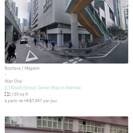
Boutique en Partage
Bureaux
Camion / Fourgon
Commerce
Container
Entrepôt / Espace Stockage / Box
Espace Atypique / Unique
Boutique / Magasin
Espace Créatif
∙
Wan Chai
Espace Publicitaire
2,133sqft (Gross) Corner Shop in Wanchai
Espace Événementiel
2,133 sq ft
à partir de HK$7,667
par jour
Galerie d'art
Kiosque / Stand / Corner
Lobby / Accueil