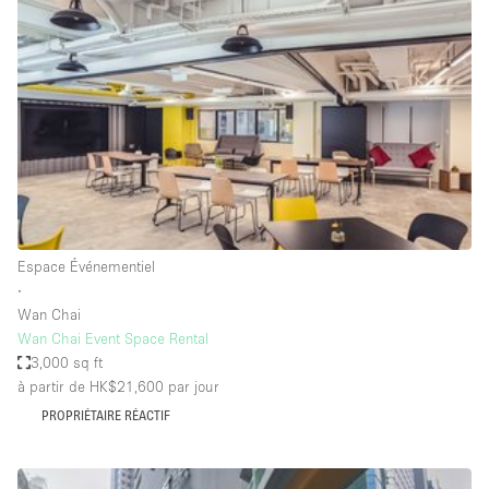
Showroom
Événement
Art
Alimentation
détail
Séance de
Local
Conférence
Réunion
Bureaux
photo
Commercial
Partagé
Type de l'espace
Espace Événementiel
∙
Appartement / Loft
Wan Chai
Wan Chai Event Space Rental
Atelier
3,000 sq ft
Autre
à partir de HK$21,600
par jour
Bateau
PROPRIÉTAIRE RÉACTIF
Boutique / Magasin