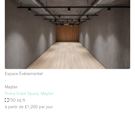
Showroom
Événement
Art
Alimentation
détail
Séance de
Local
Conférence
Réunion
Bureaux
photo
Commercial
Partagé
Type de l'espace
Espace Événementiel
∙
Appartement / Loft
Mayfair
Prime Event Space, Mayfair
Atelier
750 sq ft
Autre
à partir de £1,200
par jour
Bateau
Boutique / Magasin