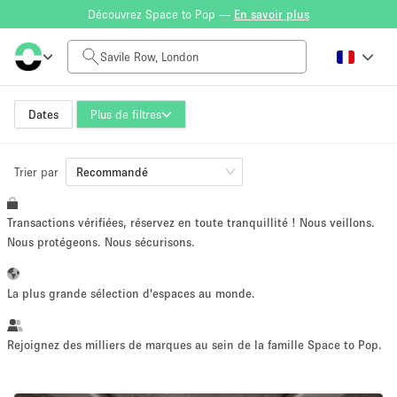
Découvrez Space to Pop —
En savoir plus
Tarif à la journée
£0
£5,000+
Dates
Plus de filtres
Trier par
Taille de l'espace
Recommandé
Transactions vérifiées, réservez en toute tranquillité ! Nous veillons.
100 sq ft
5000+ sq ft
Nous protégeons. Nous sécurisons.
~ 13 personnes
~ 650 personnes
La plus grande sélection d'espaces au monde.
Type de projet
Rejoignez des milliers de marques au sein de la famille Space to Pop.
Vente au