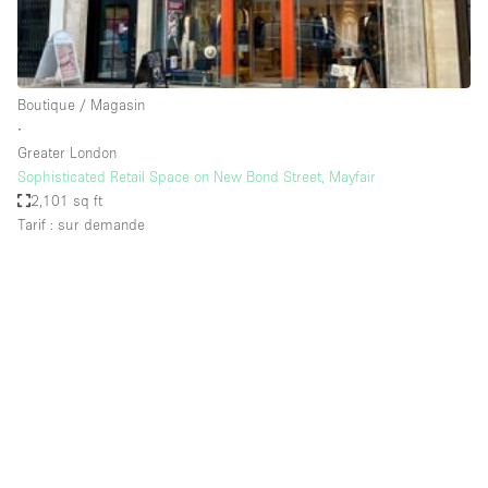
Espace Epuré / Minimaliste
Exposition Véhicules
Internet
Boutique / Magasin
∙
Jardin
Greater London
Licence Alcool
Sophisticated Retail Space on New Bond Street, Mayfair
2,101 sq ft
Lumière du Jour
Tarif : sur demande
Mobilier
Parking Privé
Plusieurs Pièces
Portants
Presentoir Vitrine
Rooftop / Terrasse
Réserve