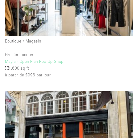
Air conditionné
Animals Friendly
Ascenseur
Bar
Boutique / Magasin
∙
Cabines d'essayage
Greater London
Chauffage
Mayfair Open Plan Pop Up Shop
1,600 sq ft
Comptoir
à partir de £996
par jour
Concierge
Cuisine
De plain-pied
Entrée Large
Espace Avec Vue
Espace Brut