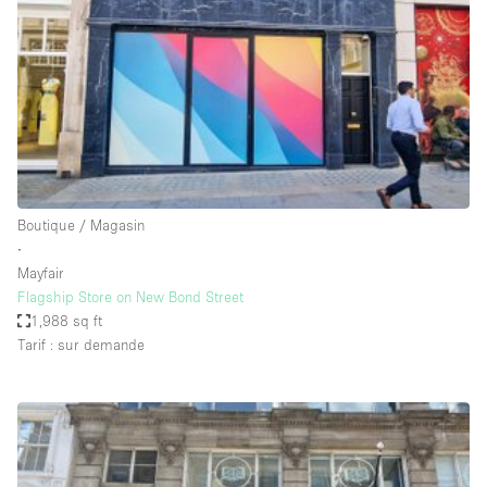
Boutique en Partage
Bureaux
Camion / Fourgon
Commerce
Container
Entrepôt / Espace Stockage / Box
Boutique / Magasin
Espace Atypique / Unique
∙
Espace Créatif
Mayfair
Flagship Store on New Bond Street
Espace Publicitaire
1,988 sq ft
Espace Événementiel
Tarif : sur demande
Galerie d'art
Kiosque / Stand / Corner
Lobby / Accueil