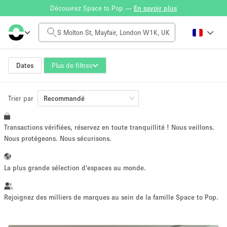
Découvrez Space to Pop —
En savoir plus
Tarif à la journée
£0
£5,000+
Dates
Plus de filtres
Trier par
Taille de l'espace
Recommandé
Transactions vérifiées, réservez en toute tranquillité ! Nous veillons.
100 sq ft
5000+ sq ft
Nous protégeons. Nous sécurisons.
~ 13 personnes
~ 650 personnes
La plus grande sélection d'espaces au monde.
Type de projet
Rejoignez des milliers de marques au sein de la famille Space to Pop.
Vente au