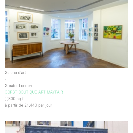
Showroom
Événement
Art
Alimentation
détail
Séance de
Local
Conférence
Réunion
Bureaux
photo
Commercial
Partagé
Type de l'espace
Galerie d'art
∙
Appartement / Loft
Greater London
GORST BOUTIQUE ART MAYFAIR
Atelier
800 sq ft
Autre
à partir de £1,440
par jour
Bateau
Boutique / Magasin