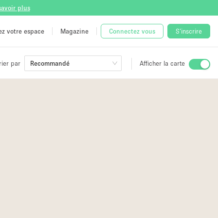
savoir plus
tez votre espace
Magazine
Connectez vous
S'inscrire
rier par
Recommandé
Afficher la carte
ge
 Unique
e