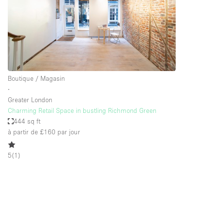
Maison / Villa / Hôtel Particulier
Rooftop
Salle de Conférence
Salon / Festival
Studio Photo / Tournage
Boutique / Magasin
∙
Greater London
Caractéristiques 
Accès aux handicapés
Charming Retail Space in bustling Richmond Green
de l'espace
444 sq ft
Animals Friendly
à partir de £160
par jour
Bar
5
(
1
)
Chauffage
Concierge
De plain-pied
Espace Avec Vue