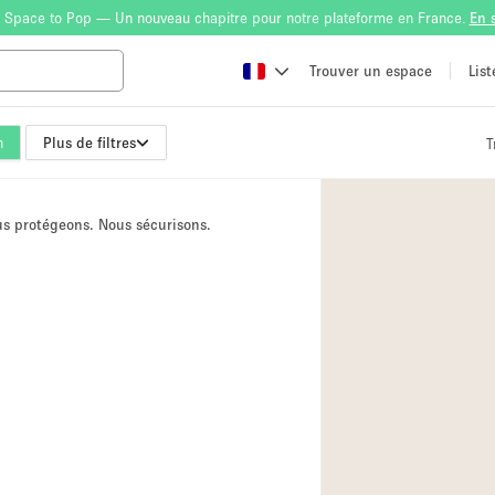
 Space to Pop — Un nouveau chapitre pour notre plateforme en France.
En 
Trouver un espace
Lis
n
Plus de filtres
T
Atelier
Bateau
ous protégeons. Nous sécurisons.
Boutique en Parta
Camion / Fourgon
Container
Espace Atypique /
Espace Publicitair
Galerie d'art
Lobby / Accueil