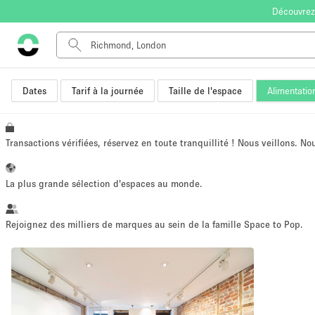
Découvrez
Dates
Tarif à la journée
Taille de l'espace
Alimentatio
Type de l'espace
Appartement / Loft
Autre
Transactions vérifiées, réservez en toute tranquillité ! Nous veillons. N
Boutique / Magasin
Bureaux
La plus grande sélection d'espaces au monde.
Commerce
Entrepôt / Espace Stockage / Box
Rejoignez des milliers de marques au sein de la famille Space to Pop.
Espace Créatif
Espace Événementiel
Kiosque / Stand / Corner