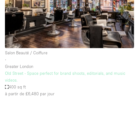
Maison / Villa / Hôtel Particulier
Restaurant / Bar / Café
Rooftop
Salle
Salle de Conférence
Salon Beauté / Coiffure
Salle de Réunion
∙
Salon / Festival
Greater London
Old Street - Space perfect for brand shoots, editorials, and music
Salon Beauté / Coiffure
videos.
Studio Photo / Tournage
400 sq ft
à partir de £6,480
par jour
Étal de Marché
Caractéristiques de l'espace
Accès aux handicapés