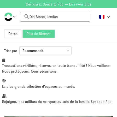
Découvrez Space to Pop —
En savoir plus
Tarif à la journée
£0
£5,000+
Dates
Plus de filtres
Trier par
Taille de l'espace
Recommandé
Transactions vérifiées, réservez en toute tranquillité ! Nous veillons.
100 sq ft
5000+ sq ft
Nous protégeons. Nous sécurisons.
~ 13 personnes
~ 650 personnes
La plus grande sélection d'espaces au monde.
Type de projet
Rejoignez des milliers de marques au sein de la famille Space to Pop.
Vente au