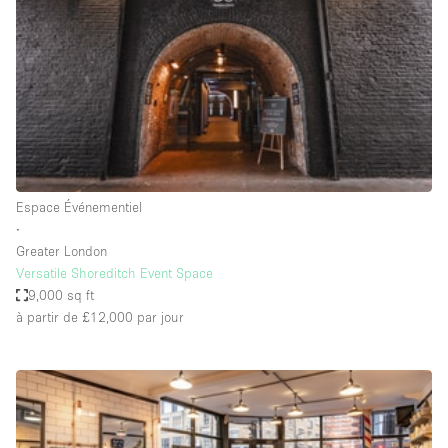
Boutique en Partage
Bureaux
Camion / Fourgon
Commerce
Container
Entrepôt / Espace Stockage / Box
Espace Événementiel
Espace Atypique / Unique
∙
Espace Créatif
Greater London
Versatile Shoreditch Event Space
Espace Publicitaire
9,000 sq ft
Espace Événementiel
à partir de £12,000
par jour
Galerie d'art
Kiosque / Stand / Corner
Lobby / Accueil