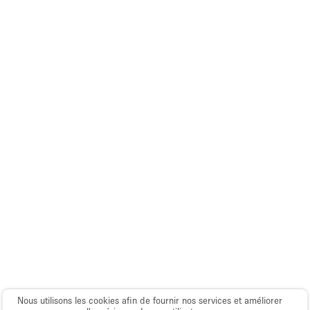
Salle de Bain
Smoking Area
Soundproof
Style Haussmannien
Style Industriel
Sur Rue
Surface Habitable
Système de sécurité
Terrace
Toilettes
Water Access
Éclairage
Électricité
Nous utilisons les cookies afin de fournir nos services et améliorer