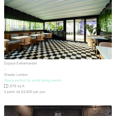
Showroom
Événement
Art
Alimentation
détail
Séance de
Local
Conférence
Réunion
Bureaux
photo
Commercial
Partagé
Type de l'espace
Espace Événementiel
∙
Appartement / Loft
Greater London
Space perfect for small dining events
Atelier
1,679 sq ft
Autre
à partir de £2,400
par jour
Bateau
Boutique / Magasin