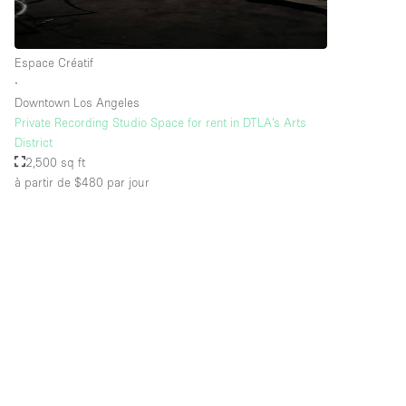
Espace Créatif
∙
Downtown Los Angeles
Private Recording Studio Space for rent in DTLA’s Arts
District
2,500 sq ft
à partir de $480
par jour