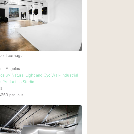
Exposition Véhicul
Jardin
Lumière du Jour
Parking Privé
Portants
o / Tournage
Rooftop / Terrasse
Salle de Bain
os Angeles
e w/ Natural Light and Cyc Wall- Industrial
Soundproof
n Production Studio
Style Industriel
ft
 $360
par jour
Surface Habitable
Terrace
Water Access
Électricité