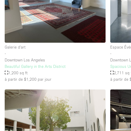
Équipement de bureau
Étage/accès
Sous-sol
Rez-de-chaussée sur rue
Galerie d'art
Espace Évé
Rooftop
∙
∙
Autre
Downtown Los Angeles
Downtown L
Beautiful Gallery in the Arts District
Spacious Urb
1,200 sq ft
2,711 sq 
à partir de $1,200
par jour
à partir de