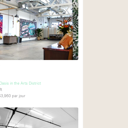
Restaurant / Bar / 
Salle
Salle de Réunion
Salon Beauté / Coi
Étal de Marché
Air conditionné
t
Ascenseur
t
Cabines d'essayag
Oasis in the Arts District
ft
Comptoir
 $3,960
par jour
Cuisine
Entrée Large
Espace Brut