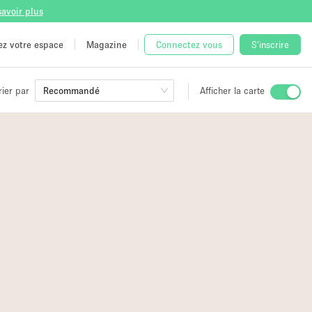
savoir plus
tez votre espace
Magazine
Connectez vous
S'inscrire
rier par
Recommandé
Afficher la carte
ge
2
 Unique
e