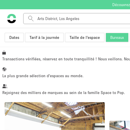
Découvrez
Dates
Tarif à la journée
Taille de l'espace
Bureaux
Type de l'espace
Appartement / Loft
Autre
Transactions vérifiées, réservez en toute tranquillité ! Nous veillons. N
Boutique / Magasin
Bureaux
La plus grande sélection d'espaces au monde.
Commerce
Entrepôt / Espace Stockage / Box
Rejoignez des milliers de marques au sein de la famille Space to Pop.
Espace Créatif
Espace Événementiel
Kiosque / Stand / Corner