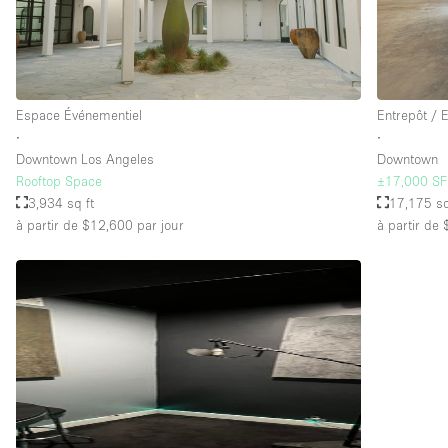
Espace Événementiel
Entrepôt / 
∙
∙
Downtown Los Angeles
Downtown
Rooftop Space
±17,000 SF 
3,934 sq ft
17,175 sq
à partir de $12,600
par jour
à partir de