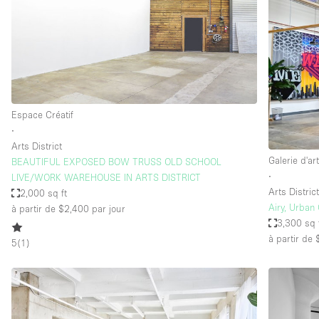
Maison / Villa / Hôtel Particulier
Rooftop
Salle de Conférence
Salon / Festival
Studio Photo / Tournage
Espace Créatif
∙
Arts District
Caractéristiques 
Accès aux handicapés
Galerie d'ar
BEAUTIFUL EXPOSED BOW TRUSS OLD SCHOOL
de l'espace
∙
LIVE/WORK WAREHOUSE IN ARTS DISTRICT
Animals Friendly
Arts Distric
2,000 sq ft
Bar
Airy, Urban 
à partir de $2,400
par jour
3,300 sq 
Chauffage
à partir de
5
(
1
)
Concierge
De plain-pied
Espace Avec Vue