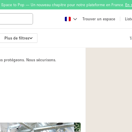
 Space to Pop — Un nouveau chapitre pour notre plateforme en France.
En 
Trouver un espace
Lis
Plus de filtres
T
Atelier
Bateau
ous protégeons. Nous sécurisons.
Boutique en Parta
Camion / Fourgon
Container
Espace Atypique /
Espace Publicitair
Galerie d'art
Lobby / Accueil