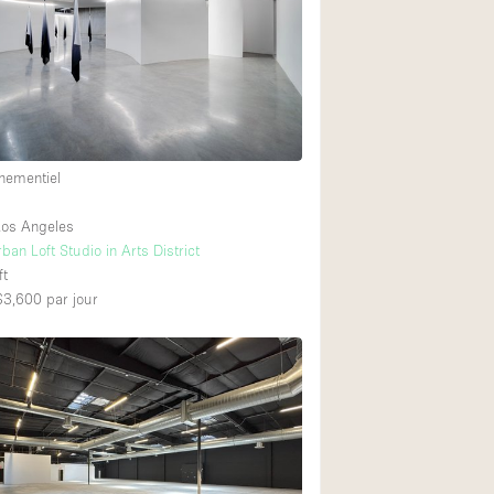
Équipement sonore
Rez-de-chaussée su
Centre commercial
nementiel
À l'étage
os Angeles
an Loft Studio in Arts District
ft
 $3,600
par jour