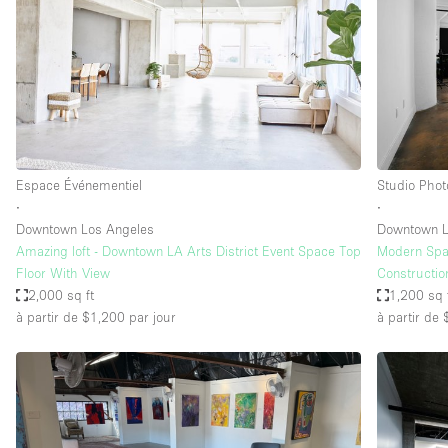
Espace Epuré / Minimaliste
Internet
Licence Alcool
Mobilier
Plusieurs Pièces
Espace Événementiel
Studio Phot
Presentoir Vitrine
∙
∙
Réserve
Downtown Los Angeles
Downtown L
Amazing loft - Downtown LA Arts District Event Space Top
Modern Spac
Smoking Area
Floor With View
Constructio
Style Haussmannien
2,000 sq ft
1,200 sq 
à partir de $1,200
par jour
à partir de
Sur Rue
Système de sécurité
Toilettes
Éclairage