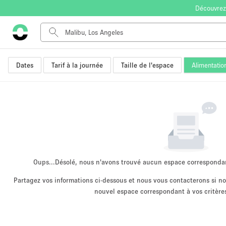
Découvrez
Dates
Tarif à la journée
Taille de l'espace
Alimentatio
Type de l'espace
Appartement / Loft
Autre
Boutique / Magasin
Bureaux
Commerce
Entrepôt / Espace Stockage / Box
Oups...
Désolé, nous n'avons trouvé aucun espace corresponda
Espace Créatif
Partagez vos informations ci-dessous et nous vous contacterons si 
nouvel espace correspondant à vos critères
Espace Événementiel
Kiosque / Stand / Corner