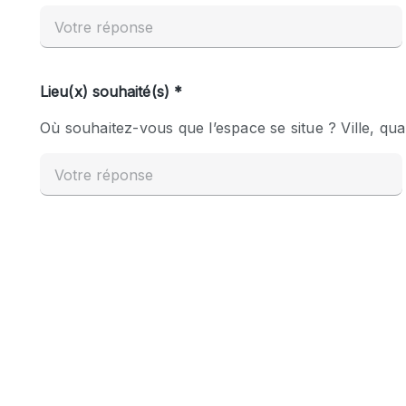
Espace Epuré / Minimaliste
Internet
Licence Alcool
Mobilier
Plusieurs Pièces
Presentoir Vitrine
Réserve
Smoking Area
Style Haussmannien
Sur Rue
Système de sécurité
Toilettes
Éclairage