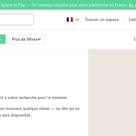
 Space to Pop — Un nouveau chapitre pour notre plateforme en France.
En 
Trouver un espace
Lis
n
Plus de filtres
T
Atelier
Bateau
Boutique en Parta
Camion / Fourgon
Container
Espace Atypique /
nt à votre recherche pour le moment.
Espace Publicitair
nous trouvons quelque chose — ou dès qu'un
 sera disponible.
Galerie d'art
Lobby / Accueil