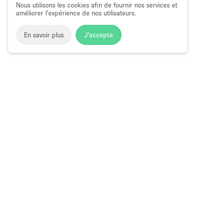
Nous utilisons les cookies afin de fournir nos services et
améliorer l’expérience de nos utilisateurs.
En savoir plus
J'accepte
Space to Pop
>
Louer un restaurant ou bar éphémère
>
Loca
Restaurants et Bars Éphémères à Malib
Choose
Magazine
Français
a
Guide des bo
Language
éphémères à