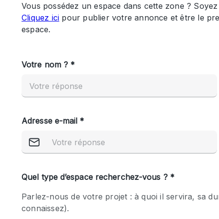
Maison / Villa / Hôtel Particulier
Rooftop
Salle de Conférence
Salon / Festival
Studio Photo / Tournage
Caractéristiques 
Accès aux handicapés
de l'espace
Animals Friendly
Bar
Chauffage
Concierge
De plain-pied
Espace Avec Vue