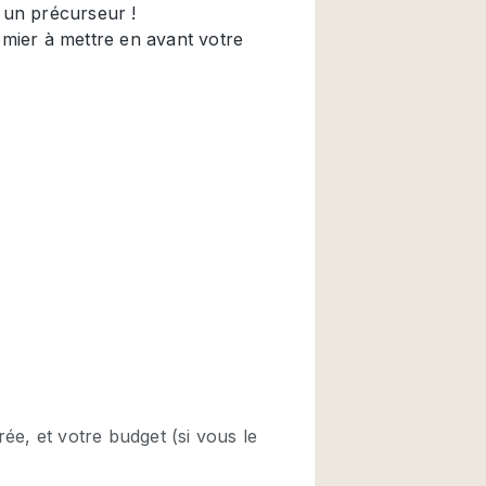
Restaurant / Bar / 
Salle
Salle de Réunion
Salon Beauté / Coi
Étal de Marché
Air conditionné
Ascenseur
Cabines d'essayag
Comptoir
Cuisine
Entrée Large
Espace Brut