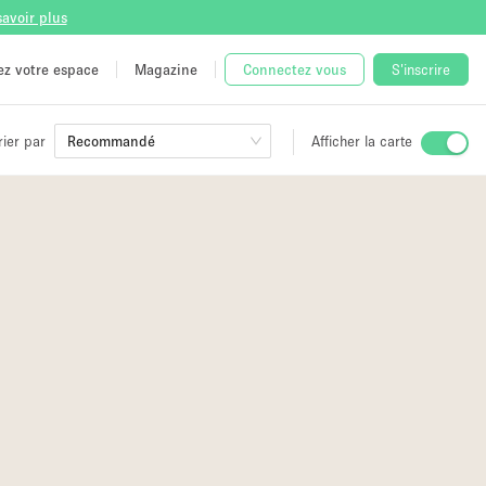
savoir plus
tez votre espace
Magazine
Connectez vous
S'inscrire
rier par
Recommandé
Afficher la carte
ge
 Unique
e