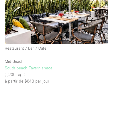
Maison / Villa / Hôtel Particulier
Rooftop
Salle de Conférence
Salon / Festival
Studio Photo / Tournage
Restaurant / Bar / Café
∙
Mid-Beach
Caractéristiques 
Accès aux handicapés
South beach Tavern space
de l'espace
200 sq ft
Animals Friendly
à partir de $648
par jour
Bar
Chauffage
Concierge
De plain-pied
Espace Avec Vue