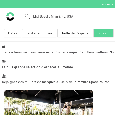
Découvrez
Dates
Tarif à la journée
Taille de l'espace
Bureaux
Type de l'espace
Appartement / Loft
Autre
Transactions vérifiées, réservez en toute tranquillité ! Nous veillons. N
Boutique / Magasin
Bureaux
La plus grande sélection d'espaces au monde.
Commerce
Entrepôt / Espace Stockage / Box
Rejoignez des milliers de marques au sein de la famille Space to Pop.
Espace Créatif
Espace Événementiel
Kiosque / Stand / Corner