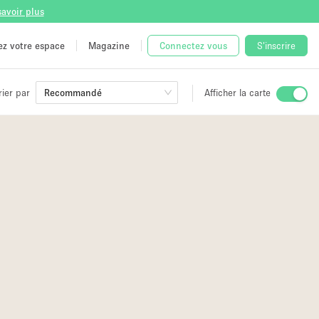
savoir plus
tez votre espace
Magazine
Connectez vous
S'inscrire
rier par
Recommandé
Afficher la carte
ge
 Unique
e