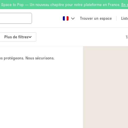
 Space to Pop — Un nouveau chapitre pour notre plateforme en France.
En 
Trouver un espace
Lis
Plus de filtres
T
Atelier
Bateau
ous protégeons. Nous sécurisons.
Boutique en Parta
Camion / Fourgon
Container
Espace Atypique /
Espace Publicitair
Galerie d'art
Lobby / Accueil