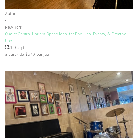
Équipement de bureau
Autre
Équipement sonore et vidéo
∙
New York
Quaint Central Harlem Space Ideal for Pop-Ups, Events, & Creative
Étage/accès
Use
700 sq ft
Sous-sol
à partir de $576
par jour
Rez-de-chaussée sur cour
Rez-de-chaussée sur rue
Centre commercial
Rooftop
À l'étage
Autre