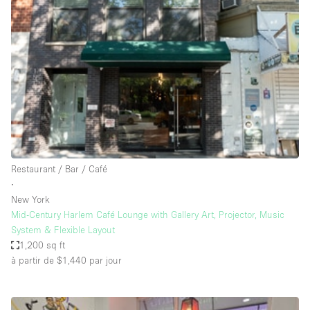
Showroom
Événement
Art
Alimentation
détail
Séance de
Local
Conférence
Réunion
Bureaux
photo
Commercial
Partagé
Type de l'espace
Restaurant / Bar / Café
∙
Appartement / Loft
New York
Mid-Century Harlem Café Lounge with Gallery Art, Projector, Music
Atelier
System & Flexible Layout
Autre
1,200 sq ft
à partir de $1,440
par jour
Bateau
Boutique / Magasin