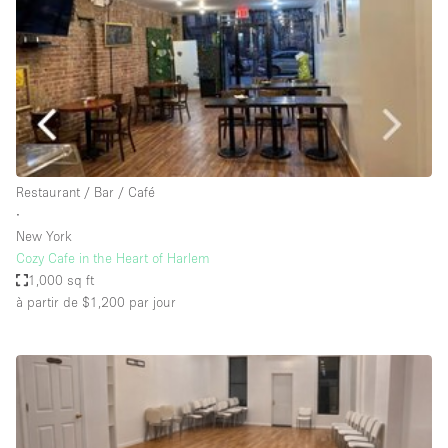
Maison / Villa / Hôtel Particulier
Restaurant / Bar / Café
Rooftop
Salle
Salle de Conférence
Salle de Réunion
Restaurant / Bar / Café
Salon / Festival
∙
New York
Salon Beauté / Coiffure
Cozy Cafe in the Heart of Harlem
Studio Photo / Tournage
1,000 sq ft
à partir de $1,200
par jour
Étal de Marché
Caractéristiques de l'espace
Accès aux handicapés