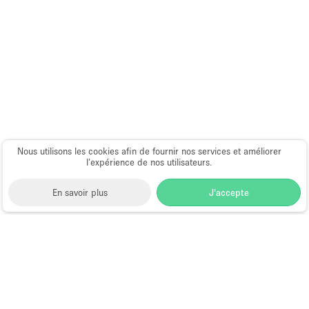
Nous utilisons les cookies afin de fournir nos services et améliorer
l’expérience de nos utilisateurs.
En savoir plus
J'accepte
Space to Pop
>
Louer un restaurant ou bar éphémère
>
Location Restaurants & Bars Éphémères à New York
>
Location Restaurants & Bars Éphémères à Harlem,