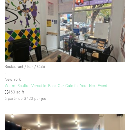
Boutique en Partage
Bureaux
Camion / Fourgon
Commerce
Container
Entrepôt / Espace Stockage / Box
Espace Atypique / Unique
Restaurant / Bar / Café
Espace Créatif
∙
New York
Espace Publicitaire
Warm. Soulful. Versatile. Book Our Cafe for Your Next Event
Espace Événementiel
450 sq ft
à partir de $720
par jour
Galerie d'art
Kiosque / Stand / Corner
Lobby / Accueil