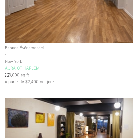
Air conditionné
Animals Friendly
Ascenseur
Bar
Espace Événementiel
Cabines d'essayage
∙
Chauffage
New York
AURA OF HARLEM
Comptoir
3,000 sq ft
Concierge
à partir de $2,400
par jour
Cuisine
De plain-pied
Entrée Large
Espace Avec Vue
Espace Brut