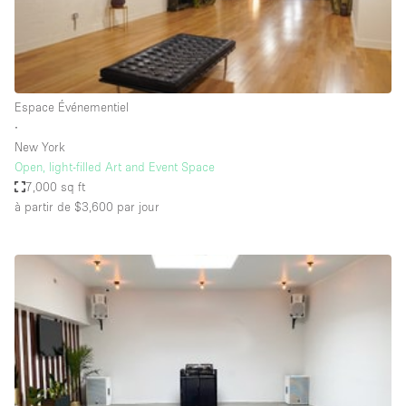
Espace Epuré / Minimaliste
Exposition Véhicules
Internet
Espace Événementiel
Jardin
∙
Licence Alcool
New York
Open, light-filled Art and Event Space
Lumière du Jour
7,000 sq ft
Mobilier
à partir de $3,600
par jour
Parking Privé
Plusieurs Pièces
Portants
Presentoir Vitrine
Rooftop / Terrasse
Réserve