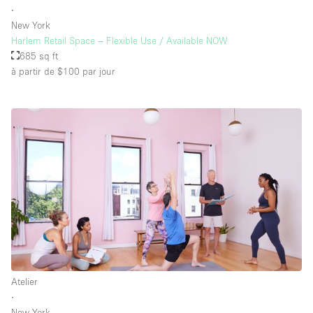
∙
New York
Harlem Retail Space – Flexible Use / Available NOW
685 sq ft
à partir de $100
par jour
Atelier
∙
New York