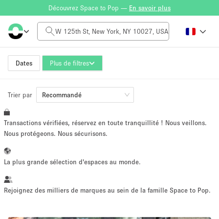
Découvrez Space to Pop —
En savoir plus
Tarif à la journée
$0
$5,000+
Dates
Plus de filtres
Trier par
Taille de l'espace
Recommandé
Transactions vérifiées, réservez en toute tranquillité ! Nous veillons.
100 sq ft
5000+ sq ft
Nous protégeons. Nous sécurisons.
~ 13 personnes
~ 650 personnes
La plus grande sélection d'espaces au monde.
Type de projet
Rejoignez des milliers de marques au sein de la famille Space to Pop.
Vente au